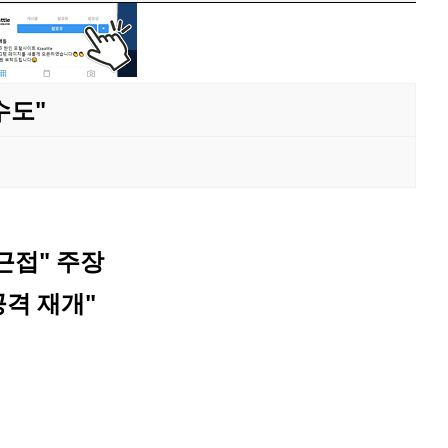
수도"
근접" 주장
공격 재개"