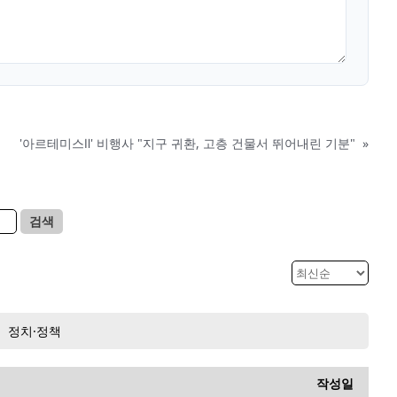
'아르테미스Ⅱ' 비행사 "지구 귀환, 고층 건물서 뛰어내린 기분"
»
검색
정치·정책
작성일