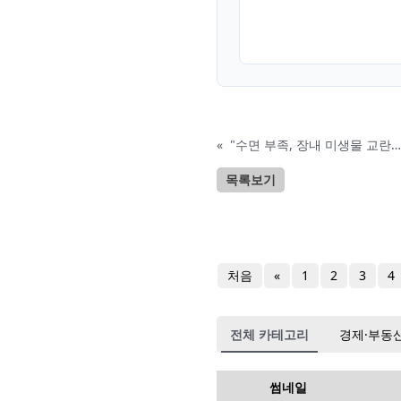
«
"수면 부족, 장내 미생물 교란
목록보기
처음
«
1
2
3
4
전체 카테고리
경제·부동
썸네일