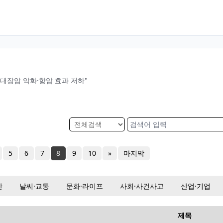
…대장암 악화·항암 효과 저하"
5
6
7
8
9
10
»
마지막
산
날씨·교통
문화·라이프
사회·사건사고
산업·기업
제목