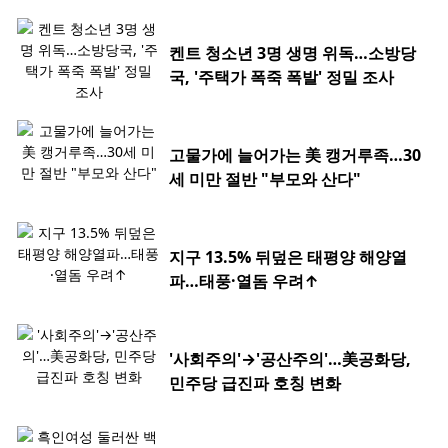
켄트 청소년 3명 생명 위독…소방당
국, '주택가 폭죽 폭발' 정밀 조사
고물가에 늘어가는 美 캥거루족…30
세 미만 절반 "부모와 산다"
지구 13.5% 뒤덮은 태평양 해양열
파…태풍·열돔 우려↑
'사회주의'→'공산주의'…美공화당,
민주당 급진파 호칭 변화