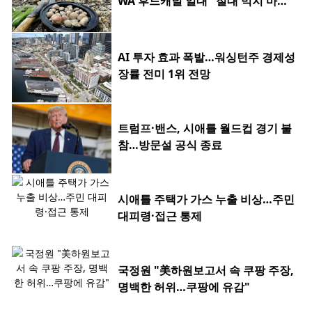
WA 후드캐널 일대 "절대 먹지 마세
요"
AI 투자 효과 폭발…워싱턴주 경제성
장률 전미 1위 전망
트럼프·밴스, 시애틀 월드컵 경기 불
참…방문설 공식 종료
시애틀 주택가 가스 누출 비상…주민
대피령·접근 통제
국정원 "美하원보고서 속 쿠팡 주장,
명백한 허위…쿠팡에 유감"