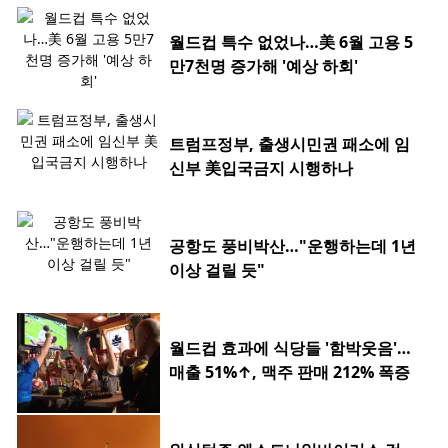
월드컵 특수 없었나…美 6월 고용 5
만7천명 증가해 '예상 하회'
트럼프정부, 출생시민권 패소에 임
신부 美입국금지 시행하나
공항도 풍비박산…"운행하는데 1년
이상 걸릴 듯"
월드컵 효과에 식당들 '함박웃음'…
매출 51%↑, 맥주 판매 212% 폭증