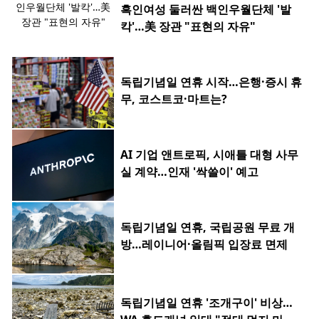
흑인여성 둘러싼 백인우월단체 '발
칵'…美 장관 "표현의 자유"
독립기념일 연휴 시작…은행·증시 휴
무, 코스트코·마트는?
AI 기업 앤트로픽, 시애틀 대형 사무
실 계약…인재 '싹쓸이' 예고
독립기념일 연휴, 국립공원 무료 개
방…레이니어·올림픽 입장료 면제
독립기념일 연휴 '조개구이' 비상…