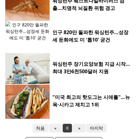
워싱턴주 웨스트나일바이러스 검
출…치명적 뇌질환 위험 경고
인구 820만 돌파한 워싱턴주…성장
세 둔화에도 미 '톱10' 굳건
워싱턴주 장기요양보험 지급 시작…
최대 3만6천500달러 지원
"미국 최고의 핫도그는 시애틀"…뉴
욕·시카고 제치고 1위
처음
«
8
»
마지막