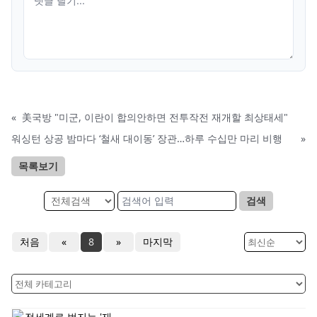
«
美국방 "미군, 이란이 합의안하면 전투작전 재개할 최상태세"
워싱턴 상공 밤마다 ‘철새 대이동’ 장관…하루 수십만 마리 비행
»
목록보기
검색
처음
«
8
»
마지막