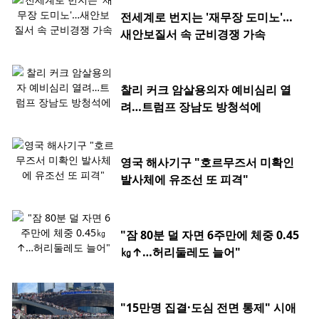
전세계로 번지는 '재무장 도미노'…
새안보질서 속 군비경쟁 가속
찰리 커크 암살용의자 예비심리 열
려…트럼프 장남도 방청석에
영국 해사기구 "호르무즈서 미확인
발사체에 유조선 또 피격"
"잠 80분 덜 자면 6주만에 체중 0.45
㎏↑…허리둘레도 늘어"
"15만명 집결·도심 전면 통제" 시애