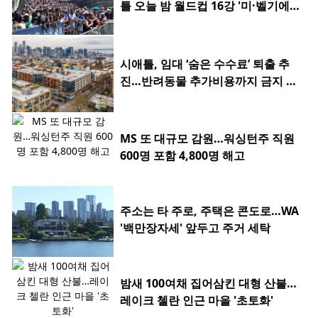
틀 오늘 밤 월드컵 16강 '미·벨기에
전'
시애틀, 임대 ‘숨은 수수료’ 퇴출 추
진…반려동물 추가비용까지 금지 검
토
MS 또 대규모 감원…워싱턴주 직원
600명 포함 4,800명 해고
주소는 타 주로, 주택은 콘도로…WA
'백만장자세' 앞두고 주거 세탁
밤새 100여채 집어삼킨 대형 산불…
레이크 첼란 인근 마을 '초토화'