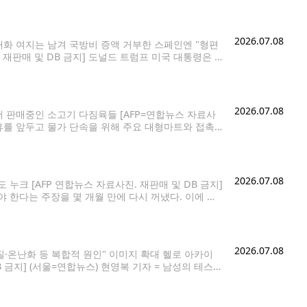
2026.07.08
대화 여지는 남겨 국방비 증액 거부한 스페인엔 "형편
재판매 및 DB 금지] 도널드 트럼프 미국 대통령은 8
다. 트럼프 대통령은 이날 튀르키예 수도 앙카라에서 열
2026.07.08
서 판매중인 소고기 다짐육들 [AFP=연합뉴스 자료사
연휴를 앞두고 물가 단속을 위해 주요 대형마트와 접촉
도했다. 소식통에 따르면 테이트 베넷 미 농림부 장관
2026.07.08
누크 [AFP 연합뉴스 자료사진. 재판매 및 DB 금지]
 한다는 주장을 몇 개월 만에 다시 꺼냈다. 이에 덴
그린란드 갈등이 다시
2026.07.08
물질·온난화 등 복합적 원인" 이미지 확대 헬로 아카이
 금지] (서울=연합뉴스) 현영복 기자 = 남성의 테스토
는 연구 결과가 나왔다. 남성 호르몬인 테스토스테론은