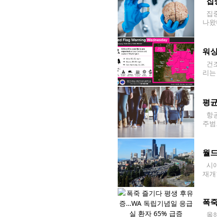
"집
집중
나왔
이 
워싱
건조
리는 
1시
산맥
평균
항공
주범
예산
3명 
월드
시애
재개
는 1
노면
폭죽
올해