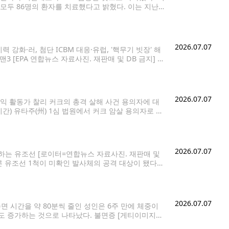
 모두 86명의 환자를 치료했다고 밝혔다. 이는 지난해
32명으로 가장 많았으며,
2026.07.07
강화·러, 첨단 ICBM 대응·유럽, '핵무기 빗장' 해
맨3 [EPA 연합뉴스 자료사진. 재판매 및 DB 금지] 냉
자국
2026.07.07
우익 활동가 찰리 커크의 총격 살해 사건 용의자에 대
시간) 유타주(州) 1심 법원에서 커크 암살 용의자로 지
0일 유타 밸리대 캠퍼스에서
2026.07.07
해하는 유조선 [로이터=연합뉴스 자료사진. 재판매 및
른 유조선 1척이 미확인 발사체의 공격 대상이 됐다고
MTO)는 이날 호르무즈 해협에서 두 번째 유조선 피격
2026.07.07
면 시간을 약 80분씩 줄인 성인은 6주 만에 체중이
간도 증가하는 것으로 나타났다. 불면증 [게티이미지뱅
통주 교수팀은 7일 미국내과학회(ACP)