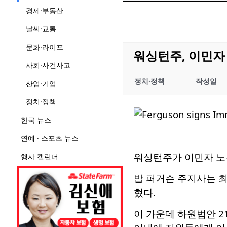
경제·부동산
날씨·교통
문화·라이프
워싱턴주, 이민자 
사회·사건사고
정치·정책
작성일
산업·기업
정치·정책
한국 뉴스
연예 · 스포츠 뉴스
워싱턴주가 이민자 노
행사 캘린더
밥 퍼거슨 주지사는 최근 
혔다.
이 가운데 하원법안 21