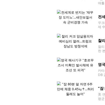
애틀
같은
전세
우크라
제 中
전 
찰리
찰리
한 
목된
영국
카타
DB
AF
"잠
美 
평균
크 