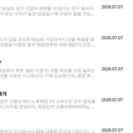
2026.07.07
이 남성의 장기 건강과 관련될 수 있다는 연구 결과가
 혈중 티로신 수치가 높은 남성일수록 수명이 짧을 가능성
된 27만 명 이상의 건강·유전 데이터를 분석해
2026.07.07
가 겹칠 것으로 예상돼 기상당국이 산불 위험을 알
은 스포캔을 비롯한 동부 워싱턴주에 대해 8일(수) 오전 1
알래스카만에서 형성된 건조한 한랭전선이 캐스케이드
?
2026.07.07
예상하지 못한 '숨은 비용'이 여행 예산을 크게 늘리는
 여행 비용은 지난해보다 11% 상승했으며, 평균 휴가
비용의 일부를 신용카드로 결제할 계획이라고 답했으며,
재개
2026.07.07
턴주 교통당국이 노후화된 I-5 고속도로 보수 공사를
이 이어질 전망이다. 워싱턴주 교통부(WSDOT)는 오
혔다. 이 사업은 개통 66년이 지난 I-5의 주요 구조물과
2026.07.07
환자가 지난해보다 65% 급증한 것으로 나타났다. 시