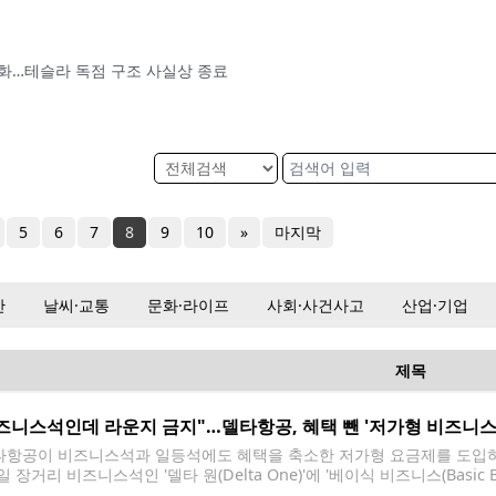
완화…테슬라 독점 구조 사실상 종료
5
6
7
8
9
10
»
마지막
산
날씨·교통
문화·라이프
사회·사건사고
산업·기업
제목
즈니스석인데 라운지 금지"…델타항공, 혜택 뺀 '저가형 비즈니스
항공이 비즈니스석과 일등석에도 혜택을 축소한 저가형 요금제를 도입하
일 장거리 비즈니스석인 '델타 원(Delta One)'에 '베이식 비즈니스(Basic
노선의 일등석과 프리미엄 이코노미에도 동일한 개념의 기본형 요금제가 적