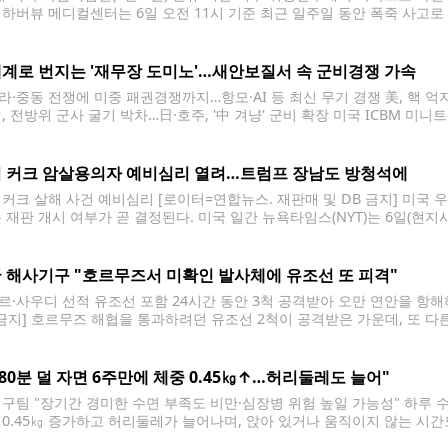
 하버뷰 메디컬센터는 6일 오전 11시 기준 최근 일주일 동안 폭죽 사고로
 기간 치료한 52명보다 65% 증가한 수치다. 부상 부위별로는 손 부상이 
계로 번지는 '재무장 도미노'…새안보질서 속 군비경쟁 가속
·중동 전쟁에 미중 패권경쟁까지…항모·AI 등 최신 무기 경쟁 美, 핵 억지력 
, 전방위 군사 굴기 박차…日·호주, '中 겨냥' 군비 확장 미국 ICBM 미니트
종식 이후 한동안 완화됐던 군비 경쟁이 다시 세계를 뒤덮고 있다. 미국이 
 커크 암살용의자 예비심리 열려…트럼프 장남도 방청석에
 커크 살해 사건 예비심리 [로이터=연합뉴스. 재판매 및 DB 금지] 미국 
본 재판 개시 여부가 곧 결정된다. 미국 일간 뉴욕타임스(NYT)는 6일(현지
 타일러 로빈슨에 대한 예비 심리가 개최됐다고 보도했다. 지난해 9월 1
 해사기구 "호르무즈서 미확인 발사체에 유조선 또 피격"
르·사우디 선적 유조선 포함 24시간 동안 3척 공격받아 오만 연안을 항
 금지] 호르무즈 해협을 통과하려던 유조선 2척이 공격받은 가운데, 또 다
P 통신 등 외신이 7일(현지시간) 보도했다. 영국 해군의 해사무역기구(UK
 80분 덜 자면 6주만에 체중 0.45㎏↑…허리둘레도 늘어"
연구팀 "장기간 경미한 수면 부족도 비만·심장병 위험 높일 가능성" 하루 수
 0.45㎏ 증가하고 허리둘레가 늘어나며, 앉아 있거나 움직이지 않는 시
제공. 재판매 및 DB 금지] 미국 컬럼비아대 바젤로스 의대 마리 피에르 생