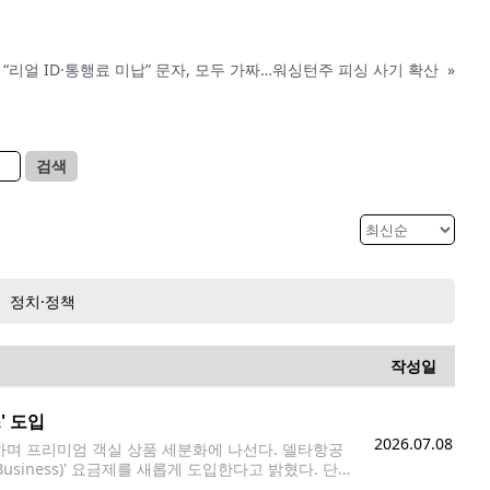
“리얼 ID·통행료 미납” 문자, 모두 가짜…워싱턴주 피싱 사기 확산
»
검색
정치·정책
작성일
' 도입
2026.07.08
며 프리미엄 객실 상품 세분화에 나선다. 델타항공
 Business)' 요금제를 새롭게 도입한다고 밝혔다. 단거
용된다. 새 요금제를 선택한 승객은 비즈니스석 좌