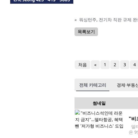
«
워싱턴주, 전기차 직판 규제 
목록보기
처음
«
1
2
3
4
전체 카테고리
경제·부동
썸네일
"비
델타
은 9
리 