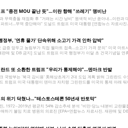
자체는 이용할 수 있지만 기존 프리미엄
프 "종전 MOU 끝난 듯"…이란 향해 "쓰레기" 맹비난
과 무력충돌 재점화 후 "거래는 시간 낭비" 원색적 비난 쏟아내…이란과 
 파트너…무역 중단해야" 도널드 트럼프 미국 대통령 [연합뉴스 자료사진. 
현지시간) 이란과 체결한 종전 양해각서(MOU)가 "끝난 것 같다"고 말했
행정부, '연휴 물가' 단속위해 소고기 가격 인하 압박"
요 급증 앞두고 농림부가 직접 월마트 접촉…소고기 가격 문의" 미국 마트
 재판매 및 DB 금지] 도널드 트럼프 미국 행정부가 이달 초 건국기념일 
소고기 가격 인하를 압박했다고 월스트리트저널(WSJ)이 7일(현지시간) 보
실장은
란드 또 소환한 트럼프 "우리가 통제해야"…덴마크 반발
크 국방부는 '북극 감시용' 美해상초계기 2대 도입 계획 밝혀 그린란드 수도 
드 트럼프 미국 대통령이 덴마크 자치령 그린란드를 미국의 통제 아래 둬야
 총리가 동맹국의 주권을 존중하라고 맞받으면서 수개월째 잠복해 있던 
의 위기 닥쳤나…"테스토스테론 50년새 반토막"
진, 1972∼2019년 평균치 54% 감소추세 분석 "비만·당뇨·내분비 교란
구매하기 불임 치료 병원의 의료진 [EPA=연합뉴스 자료사진. 재판매 및 DB
론 평균 수치가 50년 새 절반가량 줄어 남성 생식능력 위기에 직면했다
 생성과 성욕