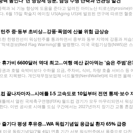
중력 높인다"던 영양제 성분, 남성 수명 단축과 연관성 발견
력과 뇌 기능 향상에 도움을 준다고 알려진 아미노산 티로신(tyrosine)
다. 6월 15일 학술지 에이징 US(Aging US)에 발표된 연구에 따르면
있는 것으로 나타났다. 연구진은 영국 바이오뱅크(U.K. Biobank)에 등록
턴주 중·동부 초비상…강풍·폭염에 산불 위험 급상승
한 한랭전선이 워싱턴주를 통과하면서 중부와 동부 지역에 강풍과 저습도
'적색경보(Red Flag Warning)'를 발령했다. 미국 국립기상청(NWS)
부터 오후 10시까지 적색경보를 발효한다고 밝혔다. 기상청에 따르면 
을 넘어 이동하면서 시속 15~20마일(약 24~32㎞)의 서풍과 최대
 휴가비 6600달러 역대 최고…여행 예산 갉아먹는 '숨은 주범'은
권과 호텔 숙박비보다 수하물 요금, 주차비, 식비, 차량 호출 서비스 등 
으로 지목됐다. 개인재무정보업체 너드월렛(NerdWallet)에 따르면 올해
은 사상 최고치인 6천630달러를 기록했다. 또 여행객의 84%는 휴가 
중
컵 끝나자마자…시애틀 I-5 고속도로 10일부터 전면 통제·보수 
틀에서 열린 국제축구연맹(FIFA) 월드컵 경기가 모두 마무리되면서 워싱
한다. 이번 공사로 시애틀 도심 구간에서는 2027년까지 장기간 교통 혼잡
0일(금)부터 '리바이브 I-5(Revive I-5)' 프로젝트를 다시 시작한다고 밝
을 보수·보강하는 대규모 유지보수
 즐기다 평생 후유증…WA 독립기념일 응급실 환자 65% 급증
 미국 독립기념일(7월 4일) 연휴 기간 서부 워싱턴주에서 폭죽으로 다친 