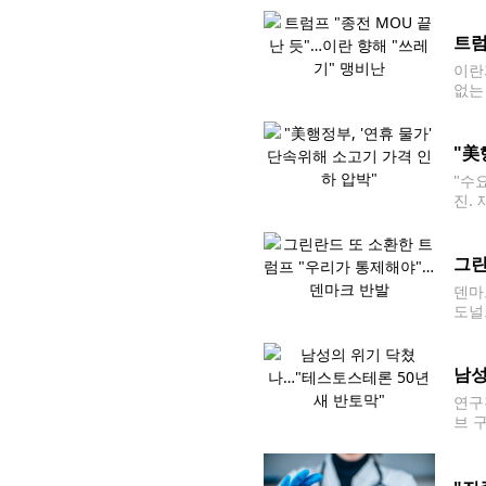
석 
트럼
이란
없는
일(
린
"美
"수
진.
해 
비서
그린
덴마
도널
마크
남성
연구
브 
스테
정자