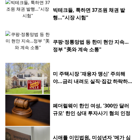
빅테크들, 툭하면 37조원 채권 발
행…"시장 시험"
쿠팡·정통망법 등 한미 현안 지속…
정부 "美와 계속 소통"
미 주택시장 '재융자 맹신' 주의해
야...금리 내려도 실직·집값 하락하
면 허사
페더럴웨이 한인 여성, '300만 달러
규모' 한인 상대 투자사기 혐의 인정
시애틀 이민법원, 미성년자 '메가 심