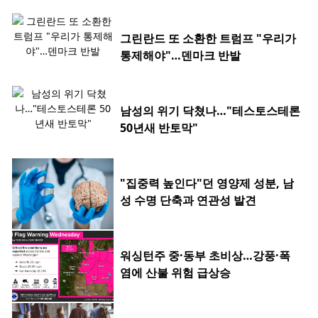
그린란드 또 소환한 트럼프 "우리가
통제해야"…덴마크 반발
남성의 위기 닥쳤나…"테스토스테론
50년새 반토막"
"집중력 높인다"던 영양제 성분, 남
성 수명 단축과 연관성 발견
워싱턴주 중·동부 초비상…강풍·폭
염에 산불 위험 급상승