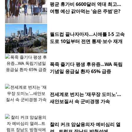
평균 휴가비 6600달러 역대 최고…
여행 예산 갉아먹는 '숨은 주범'은?
월드컵 끝나자마자…시애틀 I-5 고속
도로 10일부터 전면 통제·보수 재개
폭죽 즐기다 평생 후유증…WA 독립
기념일 응급실 환자 65% 급증
전세계로 번지는 '재무장 도미노'…
새안보질서 속 군비경쟁 가속
찰리 커크 암살용의자 예비심리 열
려…트럼프 장남도 방청석에