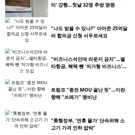
리' 강행…첫날 32명 추방 명령
"나도 받을 수 있나?" 아마존 25억달
러 합의금 신청 서두르세요
"비즈니스석인데 라운지 금지"…델
타항공, 혜택 뺀 '저가형 비즈니스'
도입
트럼프 "종전 MOU 끝난 듯"…이란
향해 "쓰레기" 맹비난
"美행정부, '연휴 물가' 단속위해 소
고기 가격 인하 압박"