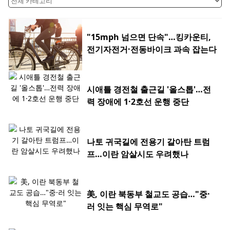
"15mph 넘으면 단속"…킹카운티,
전기자전거·전동바이크 과속 잡는다
시애틀 경전철 출근길 '올스톱'…전
력 장애에 1·2호선 운행 중단
나토 귀국길에 전용기 갈아탄 트럼
프…이란 암살시도 우려했나
美, 이란 북동부 철교도 공습…"중·
러 잇는 핵심 무역로"