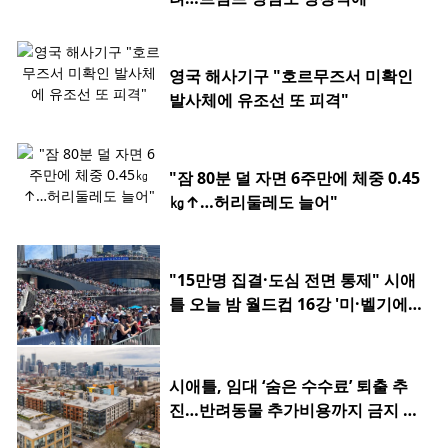
영국 해사기구 "호르무즈서 미확인
발사체에 유조선 또 피격"
"잠 80분 덜 자면 6주만에 체중 0.45
㎏↑…허리둘레도 늘어"
"15만명 집결·도심 전면 통제" 시애
틀 오늘 밤 월드컵 16강 '미·벨기에
전'
시애틀, 임대 ‘숨은 수수료’ 퇴출 추
진…반려동물 추가비용까지 금지 검
토