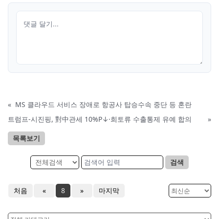
«
MS 클라우드 서비스 장애로 항공사 탑승수속 중단 등 혼란
트럼프-시진핑, 對中관세 10%P↓·희토류 수출통제 유예 합의
»
목록보기
검색
처음
«
8
»
마지막