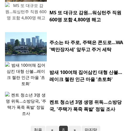
MS 또 대규모 감원…워싱턴주 직원
600명 포함 4,800명 해고
주소는 타 주로, 주택은 콘도로…WA
'백만장자세' 앞두고 주거 세탁
밤새 100여채 집어삼킨 대형 산불…
레이크 첼란 인근 마을 '초토화'
켄트 청소년 3명 생명 위독…소방당
국, '주택가 폭죽 폭발' 정밀 조사
처음
«
8
»
마지막