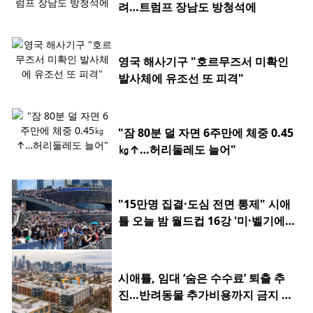
려…트럼프 장남도 방청석에
영국 해사기구 "호르무즈서 미확인
발사체에 유조선 또 피격"
"잠 80분 덜 자면 6주만에 체중 0.45
㎏↑…허리둘레도 늘어"
"15만명 집결·도심 전면 통제" 시애
틀 오늘 밤 월드컵 16강 '미·벨기에
전'
시애틀, 임대 ‘숨은 수수료’ 퇴출 추
진…반려동물 추가비용까지 금지 검
토