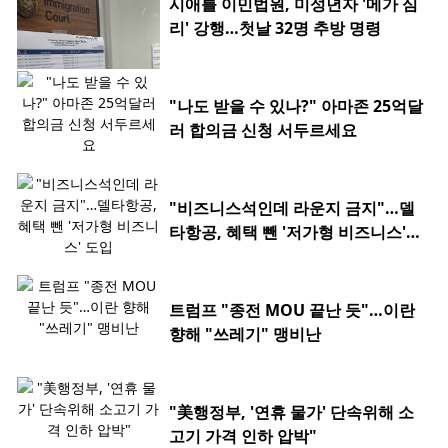
시애틀 이민법원, 미성년자 '메가 심
리' 강행…첫날 32명 추방 명령
"나도 받을 수 있나?" 아마존 25억달
러 합의금 신청 서두르세요
"비즈니스석인데 라운지 금지"…델
타항공, 혜택 뺀 '저가형 비즈니스'
도입
트럼프 "종전 MOU 끝난 듯"…이란
향해 "쓰레기" 맹비난
"美행정부, '연휴 물가' 단속위해 소
고기 가격 인하 압박"