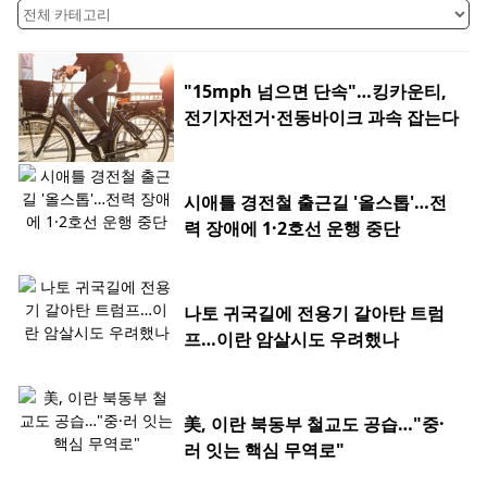
"15mph 넘으면 단속"…킹카운티,
전기자전거·전동바이크 과속 잡는다
시애틀 경전철 출근길 '올스톱'…전
력 장애에 1·2호선 운행 중단
나토 귀국길에 전용기 갈아탄 트럼
프…이란 암살시도 우려했나
美, 이란 북동부 철교도 공습…"중·
러 잇는 핵심 무역로"