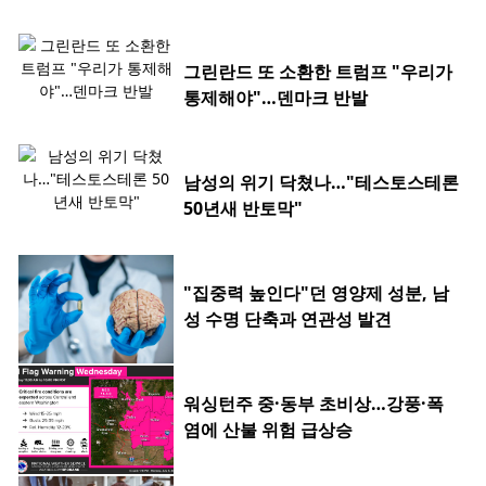
그린란드 또 소환한 트럼프 "우리가
통제해야"…덴마크 반발
남성의 위기 닥쳤나…"테스토스테론
50년새 반토막"
"집중력 높인다"던 영양제 성분, 남
성 수명 단축과 연관성 발견
워싱턴주 중·동부 초비상…강풍·폭
염에 산불 위험 급상승