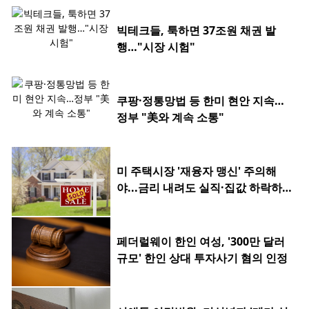
빅테크들, 툭하면 37조원 채권 발
행…"시장 시험"
쿠팡·정통망법 등 한미 현안 지속…
정부 "美와 계속 소통"
미 주택시장 '재융자 맹신' 주의해
야...금리 내려도 실직·집값 하락하
면 허사
페더럴웨이 한인 여성, '300만 달러
규모' 한인 상대 투자사기 혐의 인정