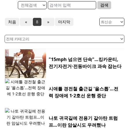
검색
처음
«
8
»
마지막
"15mph 넘으면 단속"…킹카운티,
전기자전거·전동바이크 과속 잡는다
시애틀 경전철 출근길 '올스톱'…전
력 장애에 1·2호선 운행 중단
나토 귀국길에 전용기 갈아탄 트럼
프…이란 암살시도 우려했나