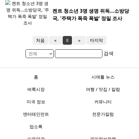
켄트 청소년 3명 생명 위독…소방당
국, '주택가 폭죽 폭발' 정밀 조사
처음
«
8
»
마지막
검색
홈
시애틀 뉴스
벼룩시장
여행 / 맛집 / 칼럼
미국 정보
커뮤니티
엔터테인먼트
전문가칼럼
업소록
이용약관
개인정보정책