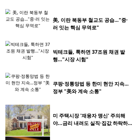
美, 이란 북동부 철교도 공습…"중·
러 잇는 핵심 무역로"
빅테크들, 툭하면 37조원 채권 발
행…"시장 시험"
쿠팡·정통망법 등 한미 현안 지속…
정부 "美와 계속 소통"
미 주택시장 '재융자 맹신' 주의해
야...금리 내려도 실직·집값 하락하
면 허사