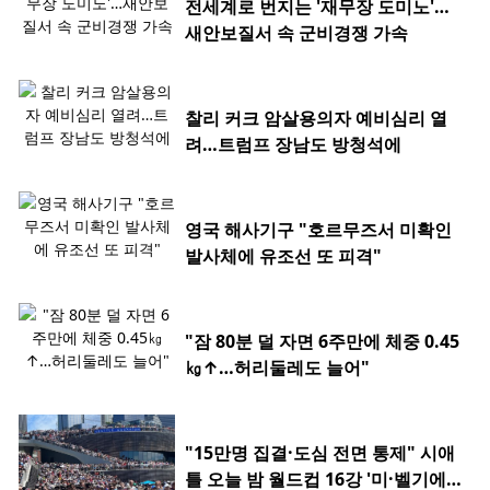
전세계로 번지는 '재무장 도미노'…
새안보질서 속 군비경쟁 가속
찰리 커크 암살용의자 예비심리 열
려…트럼프 장남도 방청석에
영국 해사기구 "호르무즈서 미확인
발사체에 유조선 또 피격"
"잠 80분 덜 자면 6주만에 체중 0.45
㎏↑…허리둘레도 늘어"
"15만명 집결·도심 전면 통제" 시애
틀 오늘 밤 월드컵 16강 '미·벨기에