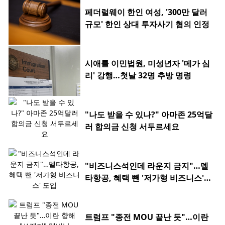
페더럴웨이 한인 여성, '300만 달러
규모' 한인 상대 투자사기 혐의 인정
시애틀 이민법원, 미성년자 '메가 심
리' 강행…첫날 32명 추방 명령
"나도 받을 수 있나?" 아마존 25억달
러 합의금 신청 서두르세요
"비즈니스석인데 라운지 금지"…델
타항공, 혜택 뺀 '저가형 비즈니스'
도입
트럼프 "종전 MOU 끝난 듯"…이란