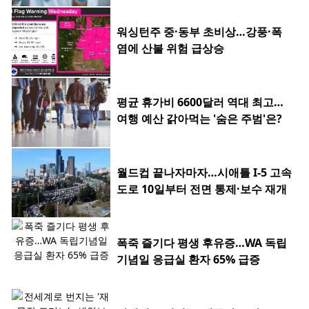
워싱턴주 중·동부 초비상…강풍·폭
염에 산불 위험 급상승
평균 휴가비 6600달러 역대 최고…
여행 예산 갉아먹는 '숨은 주범'은?
월드컵 끝나자마자…시애틀 I-5 고속
도로 10일부터 전면 통제·보수 재개
폭죽 즐기다 평생 후유증…WA 독립
기념일 응급실 환자 65% 급증