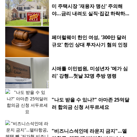
미 주택시장 '재융자 맹신' 주의해
야...금리 내려도 실직·집값 하락하
면 허사
페더럴웨이 한인 여성, '300만 달러
규모' 한인 상대 투자사기 혐의 인정
시애틀 이민법원, 미성년자 '메가 심
리' 강행…첫날 32명 추방 명령
"나도 받을 수 있나?" 아마존 25억달
러 합의금 신청 서두르세요
"비즈니스석인데 라운지 금지"…델