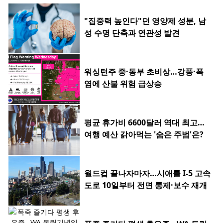
"집중력 높인다"던 영양제 성분, 남
성 수명 단축과 연관성 발견
워싱턴주 중·동부 초비상…강풍·폭
염에 산불 위험 급상승
평균 휴가비 6600달러 역대 최고…
여행 예산 갉아먹는 '숨은 주범'은?
월드컵 끝나자마자…시애틀 I-5 고속
도로 10일부터 전면 통제·보수 재개