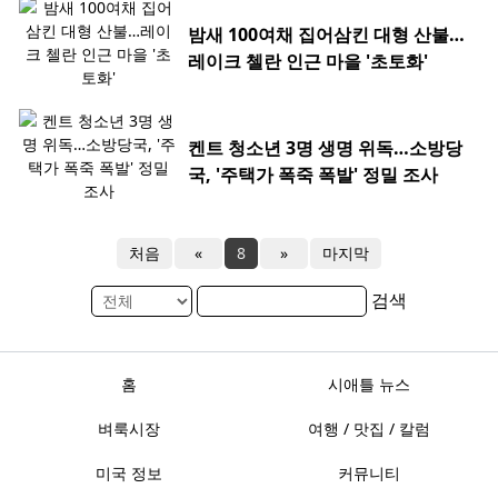
밤새 100여채 집어삼킨 대형 산불…
레이크 첼란 인근 마을 '초토화'
켄트 청소년 3명 생명 위독…소방당
국, '주택가 폭죽 폭발' 정밀 조사
처음
«
8
»
마지막
검색
홈
시애틀 뉴스
벼룩시장
여행 / 맛집 / 칼럼
미국 정보
커뮤니티