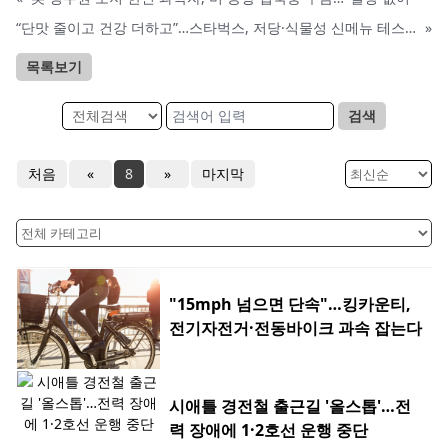
“단맛 줄이고 건강 더하고”…스타벅스, 저당·식물성 신메뉴 테스트 돌입
»
목록보기
검색
처음
«
8
»
마지막
"15mph 넘으면 단속"…킹카운티,
전기자전거·전동바이크 과속 잡는다
시애틀 경전철 출근길 '올스톱'…전
력 장애에 1·2호선 운행 중단