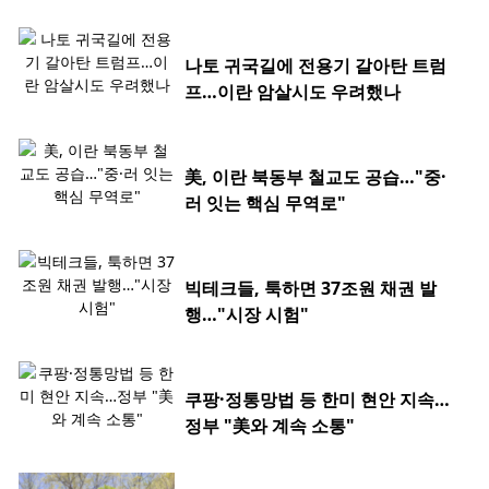
나토 귀국길에 전용기 갈아탄 트럼
프…이란 암살시도 우려했나
美, 이란 북동부 철교도 공습…"중·
러 잇는 핵심 무역로"
빅테크들, 툭하면 37조원 채권 발
행…"시장 시험"
쿠팡·정통망법 등 한미 현안 지속…
정부 "美와 계속 소통"