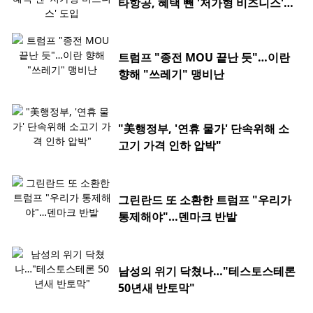
타항공, 혜택 뺀 '저가형 비즈니스'
도입
트럼프 "종전 MOU 끝난 듯"…이란
향해 "쓰레기" 맹비난
"美행정부, '연휴 물가' 단속위해 소
고기 가격 인하 압박"
그린란드 또 소환한 트럼프 "우리가
통제해야"…덴마크 반발
남성의 위기 닥쳤나…"테스토스테론
50년새 반토막"