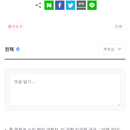
좋아요
0
인쇄
전체
0
«
美 영주권 소지 한인 과학자, 미 공항 입국중 구금…"설명 없어"