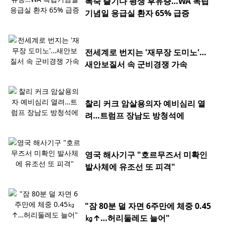
폭죽 즐기다 평생 후유증…WA 독립
기념일 응급실 환자 65% 급증
전세계로 번지는 '재무장 도미노'…
새안보질서 속 군비경쟁 가속
찰리 커크 암살용의자 예비심리 열
려…트럼프 장남도 방청석에
영국 해사기구 "호르무즈서 미확인
발사체에 유조선 또 피격"
"잠 80분 덜 자면 6주만에 체중 0.45
㎏↑…허리둘레도 늘어"