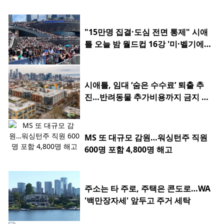
"15만명 집결·도심 전면 통제" 시애
틀 오늘 밤 월드컵 16강 '미·벨기에
전'
시애틀, 임대 ‘숨은 수수료’ 퇴출 추
진…반려동물 추가비용까지 금지 검
토
MS 또 대규모 감원…워싱턴주 직원
600명 포함 4,800명 해고
주소는 타 주로, 주택은 콘도로…WA
'백만장자세' 앞두고 주거 세탁