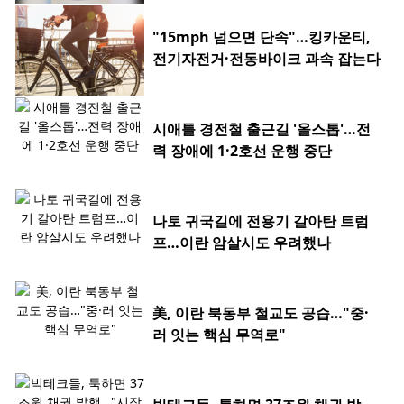
"15mph 넘으면 단속"…킹카운티,
전기자전거·전동바이크 과속 잡는다
시애틀 경전철 출근길 '올스톱'…전
력 장애에 1·2호선 운행 중단
나토 귀국길에 전용기 갈아탄 트럼
프…이란 암살시도 우려했나
美, 이란 북동부 철교도 공습…"중·
러 잇는 핵심 무역로"