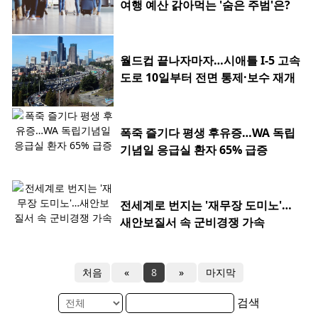
여행 예산 갉아먹는 '숨은 주범'은?
월드컵 끝나자마자…시애틀 I-5 고속
도로 10일부터 전면 통제·보수 재개
폭죽 즐기다 평생 후유증…WA 독립
기념일 응급실 환자 65% 급증
전세계로 번지는 '재무장 도미노'…
새안보질서 속 군비경쟁 가속
처음
«
8
»
마지막
검색