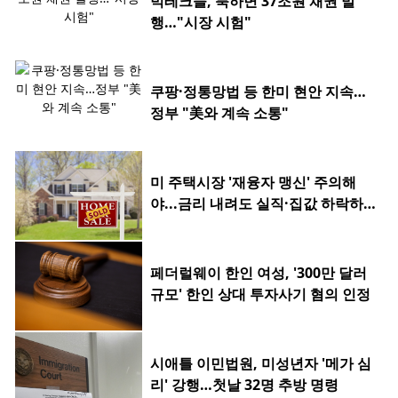
빅테크들, 툭하면 37조원 채권 발
행…"시장 시험"
쿠팡·정통망법 등 한미 현안 지속…
정부 "美와 계속 소통"
미 주택시장 '재융자 맹신' 주의해
야...금리 내려도 실직·집값 하락하
면 허사
페더럴웨이 한인 여성, '300만 달러
규모' 한인 상대 투자사기 혐의 인정
시애틀 이민법원, 미성년자 '메가 심
리' 강행…첫날 32명 추방 명령