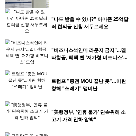
"나도 받을 수 있나?" 아마존 25억달
러 합의금 신청 서두르세요
"비즈니스석인데 라운지 금지"…델
타항공, 혜택 뺀 '저가형 비즈니스'
도입
트럼프 "종전 MOU 끝난 듯"…이란
향해 "쓰레기" 맹비난
"美행정부, '연휴 물가' 단속위해 소
고기 가격 인하 압박"