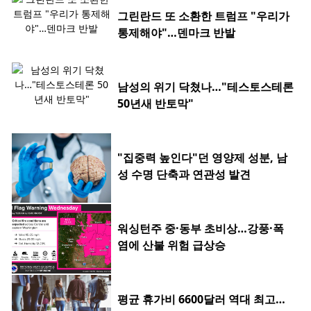
그린란드 또 소환한 트럼프 "우리가
통제해야"…덴마크 반발
남성의 위기 닥쳤나…"테스토스테론
50년새 반토막"
"집중력 높인다"던 영양제 성분, 남
성 수명 단축과 연관성 발견
워싱턴주 중·동부 초비상…강풍·폭
염에 산불 위험 급상승
평균 휴가비 6600달러 역대 최고…