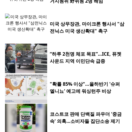
거지원위 野위원 2명 해임
미국 상무장관, 마이크론 행사서 "삼
전닉스 미국 생산확대" 촉구
“하루 2천명 체포 목표”…ICE, 퓨젯
사운드 지역 이민단속 급증
"확률 85% 이상"…올하반기 '슈퍼
엘니뇨' 예고에 워싱턴주 비상
코스트코 판매 단백질 파우더 '중금
속' 의혹…소비자들 집단소송 제기