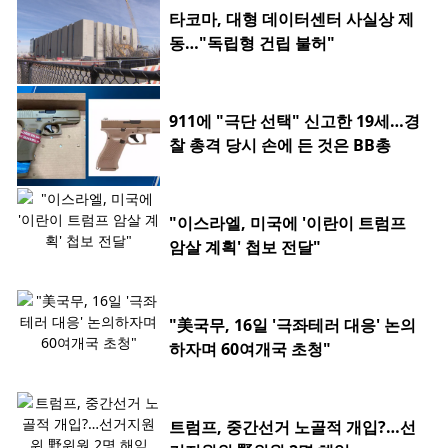
타코마, 대형 데이터센터 사실상 제
동…"독립형 건립 불허"
911에 "극단 선택" 신고한 19세…경
찰 총격 당시 손에 든 것은 BB총
"이스라엘, 미국에 '이란이 트럼프
암살 계획' 첩보 전달"
"美국무, 16일 '극좌테러 대응' 논의
하자며 60여개국 초청"
트럼프, 중간선거 노골적 개입?…선