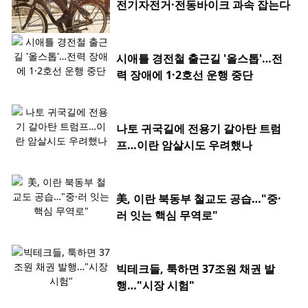
전기자전거·전동바이크 과속 잡는다
시애틀 경전철 출근길 '올스톱'…전
력 장애에 1·2호선 운행 중단
나토 귀국길에 전용기 갈아탄 트럼
프…이란 암살시도 우려했나
美, 이란 북동부 철교도 공습…"중·
러 잇는 핵심 무역로"
빅테크들, 툭하면 37조원 채권 발
행…"시장 시험"