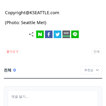
Copyright@KSEATTLE.com
(Photo: Seattle Met)
좋아요
0
인쇄
전체
0