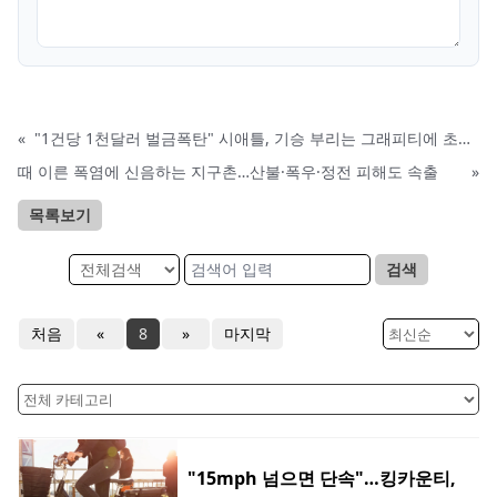
«
"1건당 1천달러 벌금폭탄" 시애틀, 기승 부리는 그래피티에 초강수
때 이른 폭염에 신음하는 지구촌…산불·폭우·정전 피해도 속출
»
목록보기
검색
처음
«
8
»
마지막
"15mph 넘으면 단속"…킹카운티,