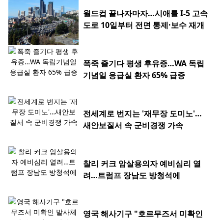
월드컵 끝나자마자…시애틀 I-5 고속
도로 10일부터 전면 통제·보수 재개
폭죽 즐기다 평생 후유증…WA 독립
기념일 응급실 환자 65% 급증
전세계로 번지는 '재무장 도미노'…
새안보질서 속 군비경쟁 가속
찰리 커크 암살용의자 예비심리 열
려…트럼프 장남도 방청석에
영국 해사기구 "호르무즈서 미확인