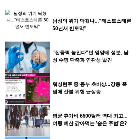
남성의 위기 닥쳤나…"테스토스테론
50년새 반토막"
"집중력 높인다"던 영양제 성분, 남
성 수명 단축과 연관성 발견
워싱턴주 중·동부 초비상…강풍·폭
염에 산불 위험 급상승
평균 휴가비 6600달러 역대 최고…
여행 예산 갉아먹는 '숨은 주범'은?