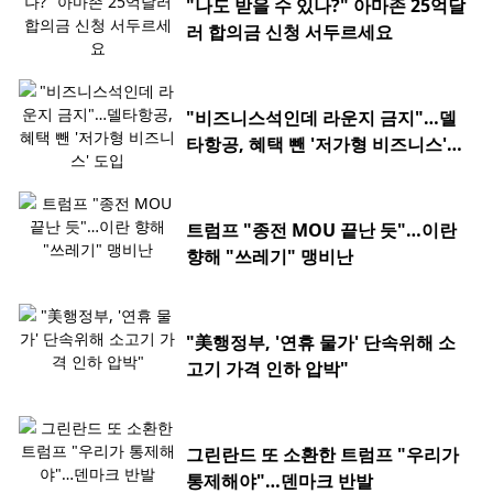
"나도 받을 수 있나?" 아마존 25억달
러 합의금 신청 서두르세요
"비즈니스석인데 라운지 금지"…델
타항공, 혜택 뺀 '저가형 비즈니스'
도입
트럼프 "종전 MOU 끝난 듯"…이란
향해 "쓰레기" 맹비난
"美행정부, '연휴 물가' 단속위해 소
고기 가격 인하 압박"
그린란드 또 소환한 트럼프 "우리가
통제해야"…덴마크 반발