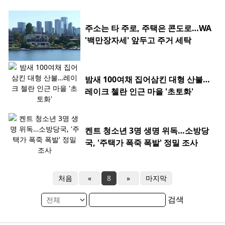
주소는 타 주로, 주택은 콘도로…WA
'백만장자세' 앞두고 주거 세탁
밤새 100여채 집어삼킨 대형 산불…
레이크 첼란 인근 마을 '초토화'
켄트 청소년 3명 생명 위독…소방당
국, '주택가 폭죽 폭발' 정밀 조사
처음
«
8
»
마지막
검색