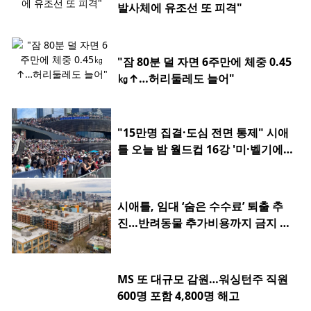
발사체에 유조선 또 피격"
"잠 80분 덜 자면 6주만에 체중 0.45
㎏↑…허리둘레도 늘어"
"15만명 집결·도심 전면 통제" 시애
틀 오늘 밤 월드컵 16강 '미·벨기에
전'
시애틀, 임대 ‘숨은 수수료’ 퇴출 추
진…반려동물 추가비용까지 금지 검
토
MS 또 대규모 감원…워싱턴주 직원
600명 포함 4,800명 해고