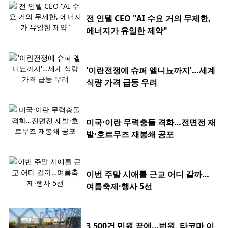
전 인텔 CEO "AI 수요 거의 무제한,
에너지가 유일한 제약"
'이란전쟁에 슈퍼 엘니뇨까지'…세계
식량 가격 급등 우려
미국·이란 무력충돌 격화…전면전 재
발·호르무즈 재봉쇄 공포
이번 주말 시애틀 근교 어디 갈까…
여름축제·행사 5선
3,500건 민원 끝에…법원, 타코마 이