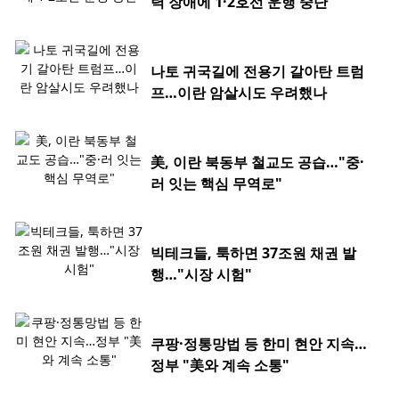
력 장애에 1·2호선 운행 중단
나토 귀국길에 전용기 갈아탄 트럼
프…이란 암살시도 우려했나
美, 이란 북동부 철교도 공습…"중·
러 잇는 핵심 무역로"
빅테크들, 툭하면 37조원 채권 발
행…"시장 시험"
쿠팡·정통망법 등 한미 현안 지속…
정부 "美와 계속 소통"