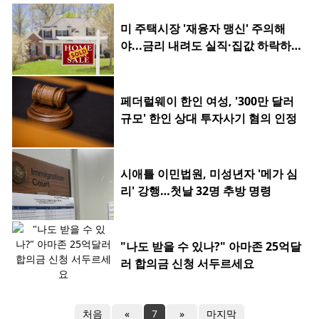
미 주택시장 '재융자 맹신' 주의해
야...금리 내려도 실직·집값 하락하
면 허사
페더럴웨이 한인 여성, '300만 달러
규모' 한인 상대 투자사기 혐의 인정
시애틀 이민법원, 미성년자 '메가 심
리' 강행…첫날 32명 추방 명령
"나도 받을 수 있나?" 아마존 25억달
러 합의금 신청 서두르세요
처음
«
7
»
마지막