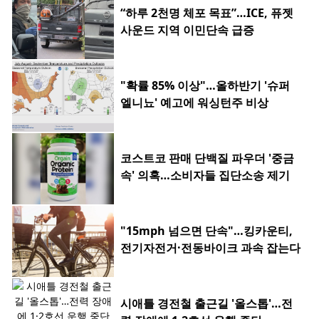
“하루 2천명 체포 목표”…ICE, 퓨젯
사운드 지역 이민단속 급증
"확률 85% 이상"…올하반기 '슈퍼
엘니뇨' 예고에 워싱턴주 비상
코스트코 판매 단백질 파우더 '중금
속' 의혹…소비자들 집단소송 제기
"15mph 넘으면 단속"…킹카운티,
전기자전거·전동바이크 과속 잡는다
시애틀 경전철 출근길 '올스톱'…전