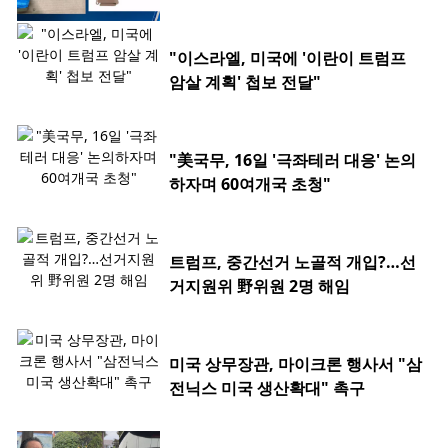
"이스라엘, 미국에 '이란이 트럼프
암살 계획' 첩보 전달"
"美국무, 16일 '극좌테러 대응' 논의
하자며 60여개국 초청"
트럼프, 중간선거 노골적 개입?…선
거지원위 野위원 2명 해임
미국 상무장관, 마이크론 행사서 "삼
전닉스 미국 생산확대" 촉구