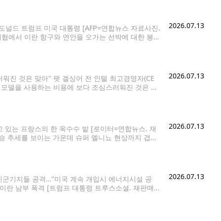
2026.07.13
널드 트럼프 미국 대통령 [AFP=연합뉴스 자료사진.
 해협에서 이란 항구와 연안을 오가는 선박에 대한 봉쇄
안전을 보장하는 대가로 선박에 선적된 화물의 20%
2026.07.13
스러워진 것은 맞아" 팻 겔싱어 전 인텔 최고경영자(CE
AI) 모델을 사용하는 비용에 보다 조심스러워진 것은 맞
NBC가 12일(현지시간) 보도했다. CNBC는 팻
2026.07.13
고 있는 프랑스의 한 옥수수 밭 [로이터=연합뉴스. 재
상승 추세를 보이는 가운데 슈퍼 엘니뇨 현상까지 겹쳐
등을 일으키는
2026.07.13
 미군기지들 공격…"미국 계속 개입시 에너지시설 공
이란 남부 폭격 [트럼프 대통령 트루스소셜. 재판매
과 보복을 주고받으면서 지난달 마련된 양국 간 종전