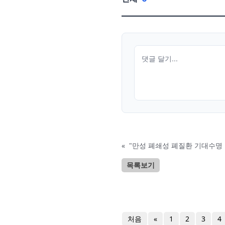
«
"만성 폐쇄성 폐질환 기대수명
목록보기
처음
«
1
2
3
4