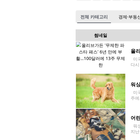
전체 카테고리
경제·부동
썸네일
올리
미국 
다시
00
워싱
미국
주에
이번
스타
어린
워싱
지난 
족에