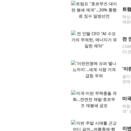
트럼
해상
재판
를 
를 
전 
CN
O)
지만
'이
골드
판매
세계
미국
해협
격"
및 
이번