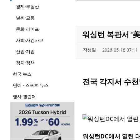
경제·부동산
날씨·교통
문화·라이프
워싱턴 복판서 '
사회·사건사고
작성일
2026-05-18 07:11
산업·기업
정치·정책
한국 뉴스
전국 각지서 수천
연예 · 스포츠 뉴스
행사 캘린더
워싱턴DC에서 열린 