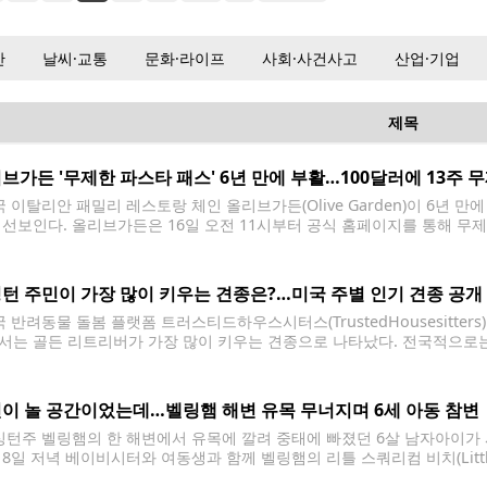
산
날씨·교통
문화·라이프
사회·사건사고
산업·기업
제목
브가든 '무제한 파스타 패스' 6년 만에 부활…100달러에 13주 
이탈리안 패밀리 레스토랑 체인 올리브가든(Olive Garden)이 6년 만에 '무제한
 선보인다. 올리브가든은 16일 오전 11시부터 공식 홈페이지를 통해 무제
달러(세금 별도)이며 총 1만 장 한정으로 제공된다. 이번 패스를 구매한 고객
턴 주민이 가장 많이 키우는 견종은?…미국 주별 인기 견종 공개
 반려동물 돌봄 플랫폼 트러스티드하우스시터스(TrustedHousesitter
서는 골든 리트리버가 가장 많이 키우는 견종으로 나타났다. 전국적으로는
 조사는 플랫폼 이용 데이터를 바탕으로 각 주에서 가장 많이 선택된 견종
일이 견종 선호도에 영향을 미치는
이 놀 공간이었는데…벨링햄 해변 유목 무너지며 6세 아동 참변
턴주 벨링햄의 한 해변에서 유목에 깔려 중태에 빠졌던 6살 남자아이가 
8일 저녁 베이비시터와 여동생과 함께 벨링햄의 리틀 스쿼리컴 비치(Little 
 따르면 킬리언은 해변에 쌓인 유목으로 만든 놀이 공간에서 놀던 중 대형