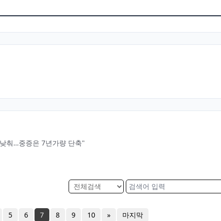
 낮춰…중증은 7년가량 단축"
5
6
7
8
9
10
»
마지막