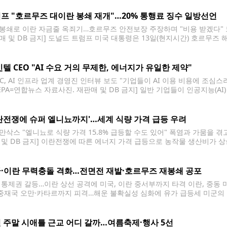
프 "호르무즈 대이란 봉쇄 재개"…20% 통행료 징수 일방선언
봉쇄로 이란 자금줄 옥죄기…호르무즈 안전보장 주장하며 "비용 받겠다" 도
매 및 DB 금지] 도널드 트럼프 미국 대통령은 13일(현지시간) 호르무즈
재개하겠다고 밝혔다. 또한 미군이 호르무즈 해협을 통과하는 민간 선박의 
미국이 받겠다고
인텔 CEO "AI 수요 거의 무제한, 에너지가 유일한 제약"
BC, AI 인프라 업계 경영진 인터뷰 보도 "기업들이 AI 이용 비용에 조심
 [EPA=연합뉴스 자료사진. 재판매 및 DB 금지] 일반 기업들이 인공지능(
 그렇다고 AI 수요가 줄어든 건 아니라는 견해를 내놨다고 미국 경제방송 C
란전쟁에 슈퍼 엘니뇨까지'…세계 식량 가격 급등 우려
만삭스 "엘니뇨로 식량 가격 15.8% 급등할 수도 있어" 폭염과 가뭄을 겪
 및 DB 금지] 이란전쟁에 따른 에너지 가격 급등으로 농작물 생산비가 
 식량 가격이 크게 오를 것으로 우려된다. 전 세계 곳곳에 폭염과 홍수 
·이란 무력충돌 격화…전면전 재발·호르무즈 재봉쇄 공포
 통제권 갈등…이란 상선 공격에 미국, 이란 중서부까지 타격 이란, 중동
 중재국 오만·카타르까지 피격…해운 불확실성 심화에 유가 급등세 미군의 
DB 금지] 미국과 이란이 호르무즈 해협 통제권을 둘러싸고 연쇄적인 공격
 주말 시애틀 근교 어디 갈까…여름축제·행사 5선