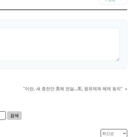
"이란, 새 종전안 美에 전달…美, 원유제재 해제 동의"
»
검색