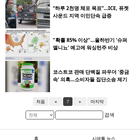
“하루 2천명 체포 목표”…ICE, 퓨젯
사운드 지역 이민단속 급증
"확률 85% 이상"…올하반기 '슈퍼
엘니뇨' 예고에 워싱턴주 비상
코스트코 판매 단백질 파우더 '중금
속' 의혹…소비자들 집단소송 제기
처음
«
7
»
마지막
검색
홈
시애틀 뉴스