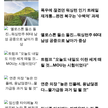
폭우에 끊겼던 워싱턴 인기 트레일
재개통…완전 복구는 '수백억' 과제
옐로스톤 들소 돌진…워싱턴주 60대
남성 공중으로 날아가 중상
트럼프 "오늘도 내일도 이란 세게 때
릴 것…MOU는 시험이었다"
연준 의장 "높은 인플레, 용납않겠
다…물가급등 과거 일 될 것"