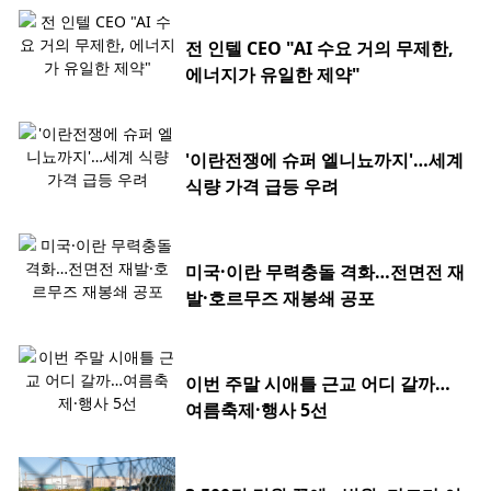
전 인텔 CEO "AI 수요 거의 무제한,
에너지가 유일한 제약"
'이란전쟁에 슈퍼 엘니뇨까지'…세계
식량 가격 급등 우려
미국·이란 무력충돌 격화…전면전 재
발·호르무즈 재봉쇄 공포
이번 주말 시애틀 근교 어디 갈까…
여름축제·행사 5선