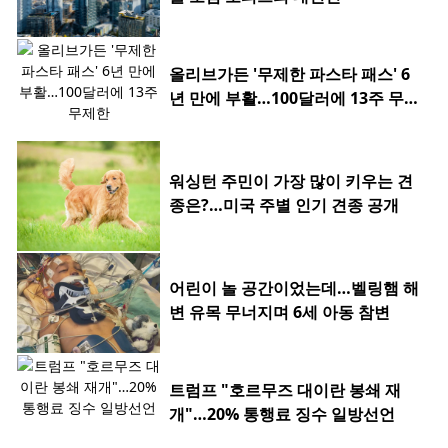
올리브가든 '무제한 파스타 패스' 6
년 만에 부활…100달러에 13주 무제
한
워싱턴 주민이 가장 많이 키우는 견
종은?…미국 주별 인기 견종 공개
어린이 놀 공간이었는데…벨링햄 해
변 유목 무너지며 6세 아동 참변
트럼프 "호르무즈 대이란 봉쇄 재
개"…20% 통행료 징수 일방선언