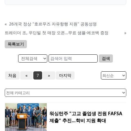
«
26개국 정상 "호르무즈 자유항행 지원" 공동성명
트레이더 조, 우딘빌 첫 매장 오픈…무료 샘플·에코백 증정
»
목록보기
검색
처음
«
7
»
마지막
워싱턴주 "고교 졸업생 전원 FAFSA
제출" 추진…학비 지원 확대