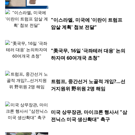
"이스라엘, 미국에 '이란이 트럼프
암살 계획' 첩보 전달"
"美국무, 16일 '극좌테러 대응' 논의
하자며 60여개국 초청"
트럼프, 중간선거 노골적 개입?…선
거지원위 野위원 2명 해임
미국 상무장관, 마이크론 행사서 "삼
전닉스 미국 생산확대" 촉구