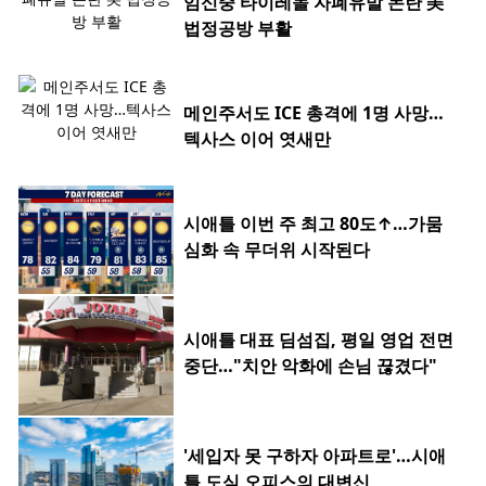
임신중 타이레놀 자폐유발 논란 美
법정공방 부활
메인주서도 ICE 총격에 1명 사망…
텍사스 이어 엿새만
시애틀 이번 주 최고 80도↑…가뭄
심화 속 무더위 시작된다
시애틀 대표 딤섬집, 평일 영업 전면
중단…"치안 악화에 손님 끊겼다"
'세입자 못 구하자 아파트로'…시애
틀 도심 오피스의 대변신