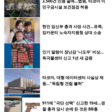
3,500건 민원 끝에…법원, 타코마 이
민구금시설 보건점검 허용
한인 임신부 총격 사망 사건…유족,
킹카운티 노숙자지원청 상대 소송
인기 말랑이 장난감 '니도우' 비상…
독극물센터 신고 1년 새 급증
타코마, 대형 데이터센터 사실상 제
동…"독립형 건립 불허"
911에 "극단 선택" 신고한 19세…경
찰 총격 당시 손에 든 것은 BB총