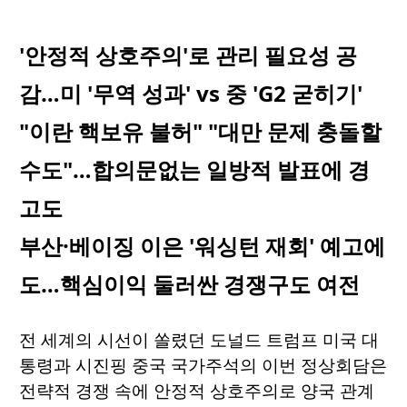
'안정적 상호주의'로 관리 필요성 공
감…미 '무역 성과' vs 중 'G2 굳히기'
"이란 핵보유 불허" "대만 문제 충돌할
수도"…합의문없는 일방적 발표에 경
고도
부산·베이징 이은 '워싱턴 재회' 예고에
도…핵심이익 둘러싼 경쟁구도 여전
전 세계의 시선이 쏠렸던 도널드 트럼프 미국 대
통령과 시진핑 중국 국가주석의 이번 정상회담은
전략적 경쟁 속에 안정적 상호주의로 양국 관계