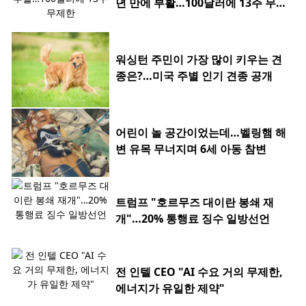
년 만에 부활…100달러에 13주 무제
한
워싱턴 주민이 가장 많이 키우는 견
종은?…미국 주별 인기 견종 공개
어린이 놀 공간이었는데…벨링햄 해
변 유목 무너지며 6세 아동 참변
트럼프 "호르무즈 대이란 봉쇄 재
개"…20% 통행료 징수 일방선언
전 인텔 CEO "AI 수요 거의 무제한,
에너지가 유일한 제약"