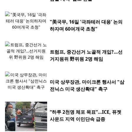
"美국무, 16일 '극좌테러 대응' 논의
하자며 60여개국 초청"
트럼프, 중간선거 노골적 개입?…선
거지원위 野위원 2명 해임
미국 상무장관, 마이크론 행사서 "삼
전닉스 미국 생산확대" 촉구
“하루 2천명 체포 목표”…ICE, 퓨젯
사운드 지역 이민단속 급증