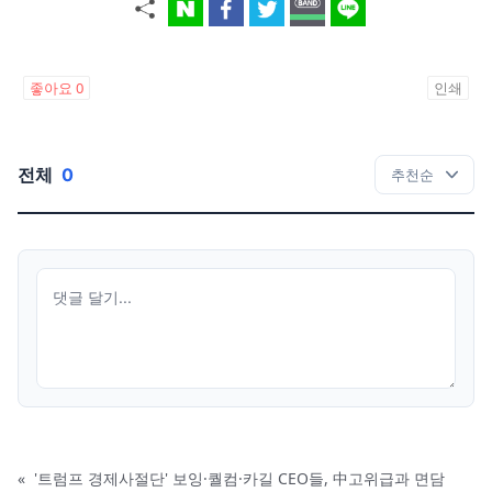
좋아요
0
인쇄
전체
0
«
'트럼프 경제사절단' 보잉·퀄컴·카길 CEO들, 中고위급과 면담