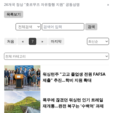
26개국 정상 "호르무즈 자유항행 지원" 공동성명
»
목록보기
검색
처음
«
7
»
마지막
워싱턴주 "고교 졸업생 전원 FAFSA
제출" 추진…학비 지원 확대
폭우에 끊겼던 워싱턴 인기 트레일
재개통…완전 복구는 '수백억' 과제