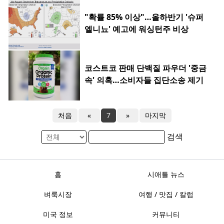
"확률 85% 이상"…올하반기 '슈퍼
엘니뇨' 예고에 워싱턴주 비상
코스트코 판매 단백질 파우더 '중금
속' 의혹…소비자들 집단소송 제기
처음
«
7
»
마지막
검색
홈
시애틀 뉴스
벼룩시장
여행 / 맛집 / 칼럼
미국 정보
커뮤니티