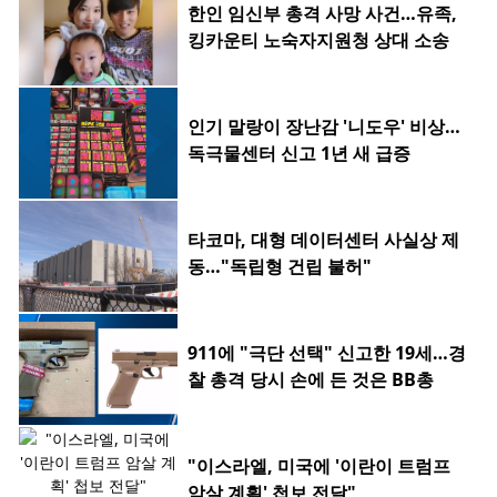
한인 임신부 총격 사망 사건…유족,
킹카운티 노숙자지원청 상대 소송
인기 말랑이 장난감 '니도우' 비상…
독극물센터 신고 1년 새 급증
타코마, 대형 데이터센터 사실상 제
동…"독립형 건립 불허"
911에 "극단 선택" 신고한 19세…경
찰 총격 당시 손에 든 것은 BB총
"이스라엘, 미국에 '이란이 트럼프
암살 계획' 첩보 전달"