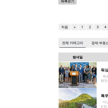
목록보기
처음
«
1
2
3
4
전체 카테고리
경제·부동
썸네일
워싱
워싱
방안
e A
ial
폭우
지난해
e t