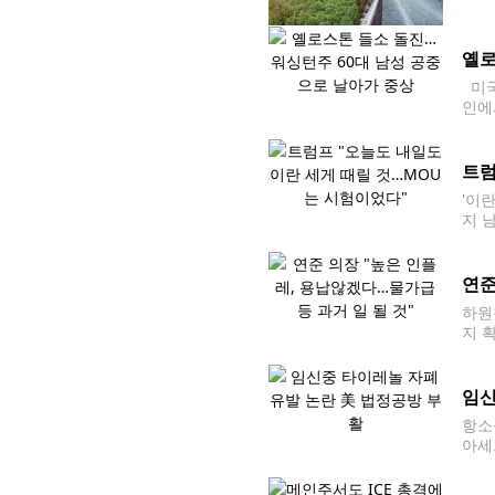
으로
조성
옐로
미국
인에
인근
에 
트럼
'이
지 
럼프
연준
하원
지 
일(
원칙
임신
항소
아세
재 