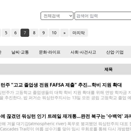
5
6
7
8
9
10
»
마지막
산
날씨·교통
문화·라이프
사회·사건사고
산업·기업
제목
턴주 "고교 졸업생 전원 FAFSA 제출" 추진…학비 지원 확대
턴주가 고등학교 졸업생들의 대학 학비 지원 확대를 위해 연방 학자금 지원
을 추진한다. 밥 퍼거슨 워싱턴주지사는 13일 모든 공립 고등학교 졸업 예정자
pplication for Federal Student Aid) 또는 주정부 학자금 지원 신청서(WASFA
 Aid)를 반드시
에 끊겼던 워싱턴 인기 트레일 재개통…완전 복구는 '수백억' 과
 겨울 대기강(atmospheric river) 폭우로 붕괴됐던 워싱턴주의 대표
o Cascades Trail)'이 여름 성수기를 맞아 임시 우회로를 통해 다시 