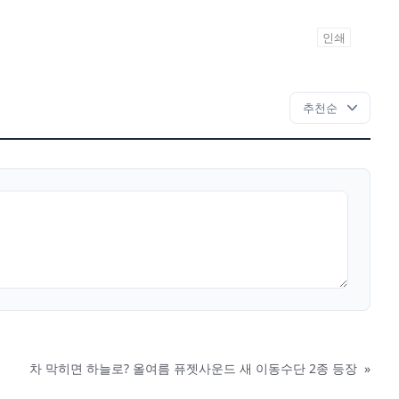
인쇄
차 막히면 하늘로? 올여름 퓨젯사운드 새 이동수단 2종 등장
»