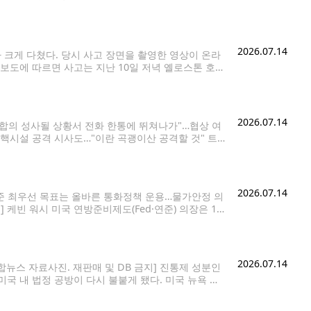
록적인 폭우로 유실된 구간을 우회하는 임시 트레일을
2026.07.14
크게 다쳤다. 당시 사고 장면을 촬영한 영상이 온라
보도에 따르면 사고는 지난 10일 저녁 옐로스톤 호수
 맥대니얼(65)로 확인됐으며, 국립공원 응급의료팀
2026.07.14
0% 합의 성사될 상황서 전화 한통에 뛰쳐나가"…협상 여
 핵시설 공격 시사도…"이란 곡괭이산 공격할 것" 트
통령은 13일(현지시간) 이란을 겨냥해 "오늘
2026.07.14
연준 최우선 목표는 올바른 통화정책 운용…물가안정 의
 케빈 워시 미국 연방준비제도(Fed·연준) 의장은 14
 밝혔다. 물가 안정을 최우선 과제로 삼겠다는 기존
2026.07.14
합뉴스 자료사진. 재판매 및 DB 금지] 진통제 성분인
국 내 법정 공방이 다시 불붙게 됐다. 미국 뉴욕 소
 이유로 기각한 관련 소송을 1심