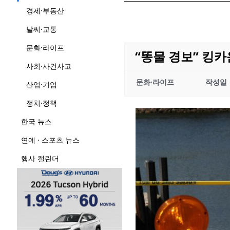
경제·부동산
날씨·교통
문화·라이프
“똥물 경보” 킹카
사회·사건사고
문화·라이프
작성일
산업·기업
정치·정책
한국 뉴스
연예 · 스포츠 뉴스
행사 캘린더