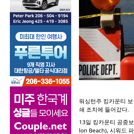
워싱턴주 킹카운티 보
쇄 조치에 들어갔다.
13일 킹카운티 공중보건국
lon Beach), 시워드