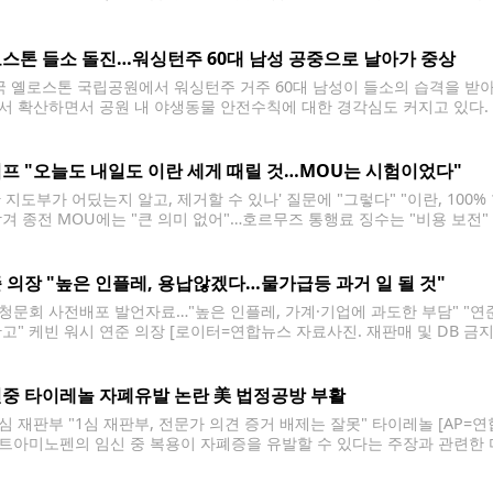
 예상돼 재원 마련이 과제로 남았다. 워싱턴주립공원은 지난해 12월 기
해 지난
스톤 들소 돌진…워싱턴주 60대 남성 공중으로 날아가 중상
 옐로스톤 국립공원에서 워싱턴주 거주 60대 남성이 들소의 습격을 받아 
서 확산하면서 공원 내 야생동물 안전수칙에 대한 경각심도 커지고 있다. 
 캠핑장에서 발생했다. 부상자는 워싱턴주 왓컴카운티 켄들에 거주하는 칼
의해
프 "오늘도 내일도 이란 세게 때릴 것…MOU는 시험이었다"
란 지도부가 어딨는지 알고, 제거할 수 있나' 질문에 "그렇다" "이란, 10
남겨 종전 MOU에는 "큰 의미 없어"…호르무즈 통행료 징수는 "비용 보전"
 미국 대통령 [AP=연합뉴스. 재판매 및 DB 금지] 도널드 트럼프 미국 대
 의장 "높은 인플레, 용납않겠다…물가급등 과거 일 될 것"
청문회 사전배포 발언자료…"높은 인플레, 가계·기업에 과도한 부담" "
확고" 케빈 워시 연준 의장 [로이터=연합뉴스 자료사진. 재판매 및 DB 금지]
현지시간) 지속적으로 높은 수준의 인플레이션을 용납하지 않겠다는 의지를
을 재확인한 것으로, 향후 금리
중 타이레놀 자폐유발 논란 美 법정공방 부활
심 재판부 "1심 재판부, 전문가 의견 증거 배제는 잘못" 타이레놀 [AP=연
트아미노펜의 임신 중 복용이 자폐증을 유발할 수 있다는 주장과 관련한 미
제2연방순회항소법원 재판부는 13일(현지시간) 1심 재판부가 증거 부족을