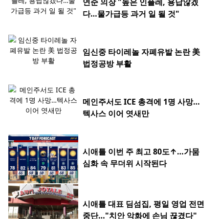
연준 의장 "높은 인플레, 용납않겠
다…물가급등 과거 일 될 것"
임신중 타이레놀 자폐유발 논란 美
법정공방 부활
메인주서도 ICE 총격에 1명 사망…
텍사스 이어 엿새만
시애틀 이번 주 최고 80도↑…가뭄
심화 속 무더위 시작된다
시애틀 대표 딤섬집, 평일 영업 전면
중단…"치안 악화에 손님 끊겼다"