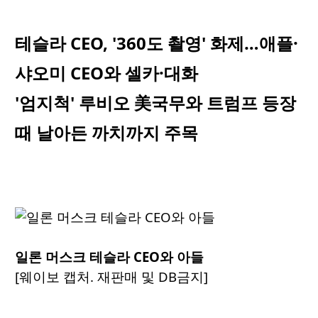
테슬라 CEO, '360도 촬영' 화제…애플·
샤오미 CEO와 셀카·대화
'엄지척' 루비오 美국무와 트럼프 등장
때 날아든 까치까지 주목
일론 머스크 테슬라 CEO와 아들
[웨이보 캡처. 재판매 및 DB금지]