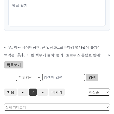
«
"AI 악용 사이버공격, 곧 일상화…골든타임 몇개월에 불과"
백악관 "美中, '이란 핵무기 불허' 동의…호르무즈 통행료 반대"
»
목록보기
검색
처음
«
7
»
마지막