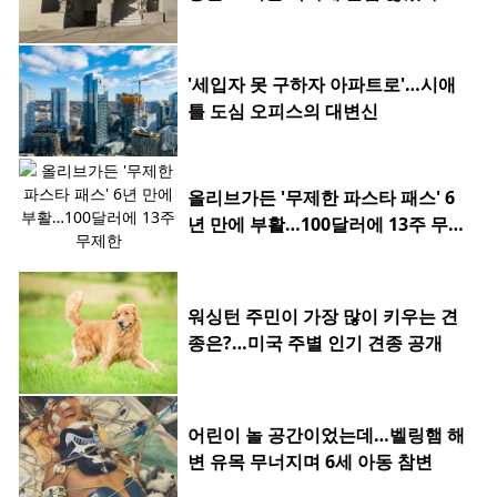
'세입자 못 구하자 아파트로'…시애
틀 도심 오피스의 대변신
올리브가든 '무제한 파스타 패스' 6
년 만에 부활…100달러에 13주 무제
한
워싱턴 주민이 가장 많이 키우는 견
종은?…미국 주별 인기 견종 공개
어린이 놀 공간이었는데…벨링햄 해
변 유목 무너지며 6세 아동 참변