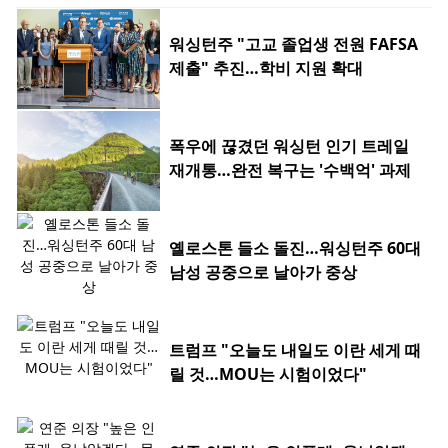
워싱턴주 "고교 졸업생 전원 FAFSA
제출" 추진…학비 지원 확대
폭우에 끊겼던 워싱턴 인기 트레일
재개통…완전 복구는 '수백억' 과제
옐로스톤 들소 돌진…워싱턴주 60대
남성 공중으로 날아가 중상
트럼프 "오늘도 내일도 이란 세게 때
릴 것…MOU는 시험이었다"