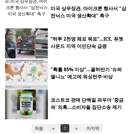
미국 상무장관, 마이크론 행사서 "삼
전닉스 미국 생산확대" 촉구
“하루 2천명 체포 목표”…ICE, 퓨젯
사운드 지역 이민단속 급증
"확률 85% 이상"…올하반기 '슈퍼
엘니뇨' 예고에 워싱턴주 비상
코스트코 판매 단백질 파우더 '중금
속' 의혹…소비자들 집단소송 제기
처음
«
7
»
마지막