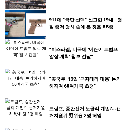
911에 "극단 선택" 신고한 19세…경
찰 총격 당시 손에 든 것은 BB총
"이스라엘, 미국에 '이란이 트럼프
암살 계획' 첩보 전달"
"美국무, 16일 '극좌테러 대응' 논의
하자며 60여개국 초청"
트럼프, 중간선거 노골적 개입?…선
거지원위 野위원 2명 해임