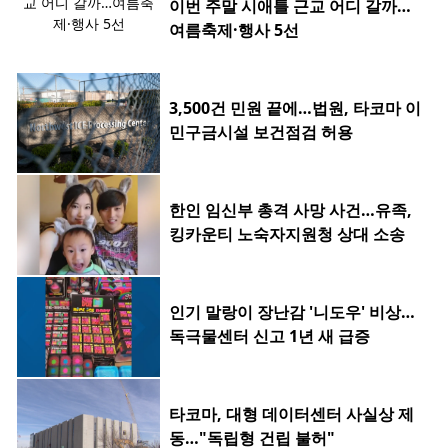
이번 주말 시애틀 근교 어디 갈까…
여름축제·행사 5선
3,500건 민원 끝에…법원, 타코마 이
민구금시설 보건점검 허용
한인 임신부 총격 사망 사건…유족,
킹카운티 노숙자지원청 상대 소송
인기 말랑이 장난감 '니도우' 비상…
독극물센터 신고 1년 새 급증
타코마, 대형 데이터센터 사실상 제
동…"독립형 건립 불허"