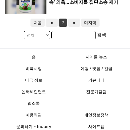
속' 의혹…소비자들 집단소송 제기
처음
«
7
»
마지막
검색
홈
시애틀 뉴스
벼룩시장
여행 / 맛집 / 칼럼
미국 정보
커뮤니티
엔터테인먼트
전문가칼럼
업소록
이용약관
개인정보정책
문의하기 – Inquiry
사이트맵