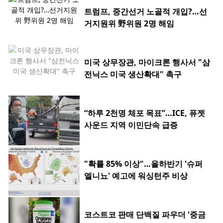
트럼프, 중간선거 노골적 개입?…선
거지원위 野위원 2명 해임
미국 상무장관, 마이크론 행사서 "삼
전닉스 미국 생산확대" 촉구
“하루 2천명 체포 목표”…ICE, 퓨젯
사운드 지역 이민단속 급증
"확률 85% 이상"…올하반기 '슈퍼
엘니뇨' 예고에 워싱턴주 비상
코스트코 판매 단백질 파우더 '중금