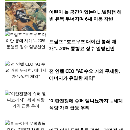
어린이 놀 공간이었는데…벨링햄 해
변 유목 무너지며 6세 아동 참변
트럼프 "호르무즈 대이란 봉쇄 재
개"…20% 통행료 징수 일방선언
전 인텔 CEO "AI 수요 거의 무제한,
에너지가 유일한 제약"
'이란전쟁에 슈퍼 엘니뇨까지'…세계
식량 가격 급등 우려