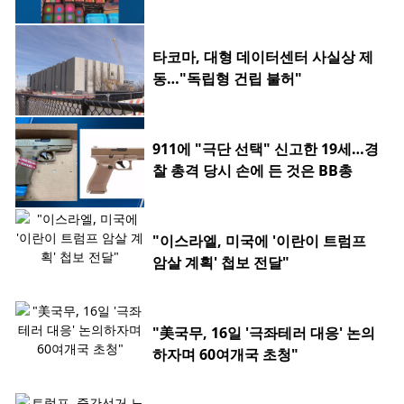
타코마, 대형 데이터센터 사실상 제
동…"독립형 건립 불허"
911에 "극단 선택" 신고한 19세…경
찰 총격 당시 손에 든 것은 BB총
"이스라엘, 미국에 '이란이 트럼프
암살 계획' 첩보 전달"
"美국무, 16일 '극좌테러 대응' 논의
하자며 60여개국 초청"