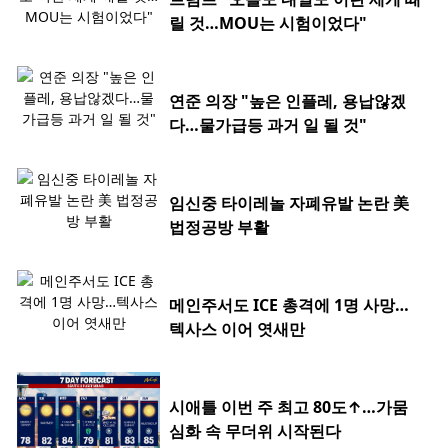
릴 것…MOU는 시험이었다"
연준 의장 "높은 인플레, 용납않겠
다…물가급등 과거 일 될 것"
임신중 타이레놀 자폐유발 논란 美
법정공방 부활
메인주서도 ICE 총격에 1명 사망…
텍사스 이어 엿새만
시애틀 이번 주 최고 80도↑…가뭄
심화 속 무더위 시작된다