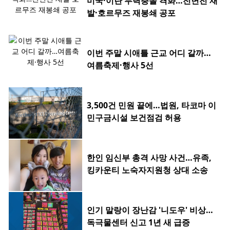
미국·이란 무력충돌 격화…전면전 재
발·호르무즈 재봉쇄 공포
이번 주말 시애틀 근교 어디 갈까…
여름축제·행사 5선
3,500건 민원 끝에…법원, 타코마 이
민구금시설 보건점검 허용
한인 임신부 총격 사망 사건…유족,
킹카운티 노숙자지원청 상대 소송
인기 말랑이 장난감 '니도우' 비상…
독극물센터 신고 1년 새 급증