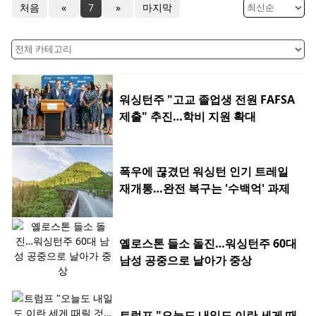
처음
«
7
»
마지막
워싱턴주 "고교 졸업생 전원 FAFSA
제출" 추진…학비 지원 확대
폭우에 끊겼던 워싱턴 인기 트레일
재개통…완전 복구는 '수백억' 과제
옐로스톤 들소 돌진…워싱턴주 60대
남성 공중으로 날아가 중상
트럼프 "오늘도 내일도 이란 세게 때