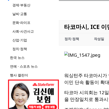
경제·부동산
날씨·교통
문화·라이프
타코마시, ICE
사회·사건사고
정치·정책
작성일
산업·기업
정치·정책
한국 뉴스
연예 · 스포츠 뉴스
워싱턴주 타코마시가 
행사 캘린더
이민 단속 활동이 확대
타코마 시의회는 12일
을 만장일치로 통과시