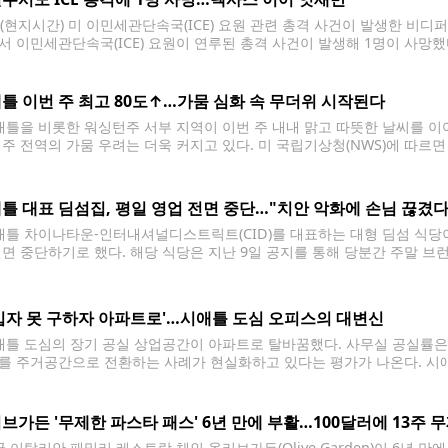
일(현지시간) 미 이민세관단속국(ICE) 요원 관련 총격 사건이 발생한 비디퍼
서 이민세관단속국(ICE) 요원이 연루된 총격 사건이 발생해 1명이 사망했
아침 비디퍼드에서 총격 사건이 발생했다"며 "ICE 요원이 연루됐다"고 밝혔
 세부 내용을 파악 중이며 연방수사국(FBI)도 수사에 나설
틀 이번 주 최고 80도↑…가뭄 심화 속 무더위 시작된다
틀을 비롯한 워싱턴주 서부 지역이 이번 주 내내 맑고 따뜻한 날씨를 이
 주 전역의 가뭄 우려는 더욱 커지고 있다. 미 국립기상청(NWS)에 따르
지역에서 화창한 날씨가 이어지고 낮 최고기온도 점차 상승할 전망이다. 지
틀 대표 딤섬집, 평일 영업 전면 중단…"치안 악화에 손님 끊겼다
틀 차이나타운-인터내셔널디스트릭트(CID)를 대표하는 대형 딤섬 식당이
전면 중단하기로 했다. 해당 식당은 지난 9일 공지를 통해 당분간 주말 브
시부터 오후 3시까지만 정상 영업하며, 평일과 저녁 영업은 즉시 중단된다.
입자 못 구하자 아파트로'…시애틀 도심 오피스의 대변신
틀 도심의 장기 공실 상업공간이 아파트로 탈바꿈했다. 사무실 공실률은 
를 주거공간으로 전환하는 사례가 현실화하고 있다는 평가가 나온다. 시애틀
tner Group)은 최근 보런 애비뉴에 위치한 주상복합 건물 '아이비(The Iv
로프트형 아파트
브가든 '무제한 파스타 패스' 6년 만에 부활…100달러에 13주 
이탈리안 패밀리 레스토랑 체인 올리브가든(Olive Garden)이 6년 만에 '무제한