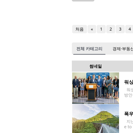
처음
«
1
2
3
4
전체 카테고리
경제·부동
썸네일
워싱
워싱
방안
e A
ial
폭우
지난해
e t
으로