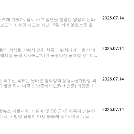
2026.07.14
크게 다쳤다. 당시 사고 장면을 촬영한 영상이 온라
보도에 따르면 사고는 지난 10일 저녁 옐로스톤 호수
 맥대니얼(65)로 확인됐으며, 국립공원 응급의료팀
2026.07.14
0% 합의 성사될 상황서 전화 한통에 뛰쳐나가"…협상 여
 핵시설 공격 시사도…"이란 곡괭이산 공격할 것" 트
통령은 13일(현지시간) 이란을 겨냥해 "오늘
2026.07.14
연준 최우선 목표는 올바른 통화정책 운용…물가안정 의
 케빈 워시 미국 연방준비제도(Fed·연준) 의장은 14
 밝혔다. 물가 안정을 최우선 과제로 삼겠다는 기존
2026.07.14
합뉴스 자료사진. 재판매 및 DB 금지] 진통제 성분인
국 내 법정 공방이 다시 불붙게 됐다. 미국 뉴욕 소
 이유로 기각한 관련 소송을 1심