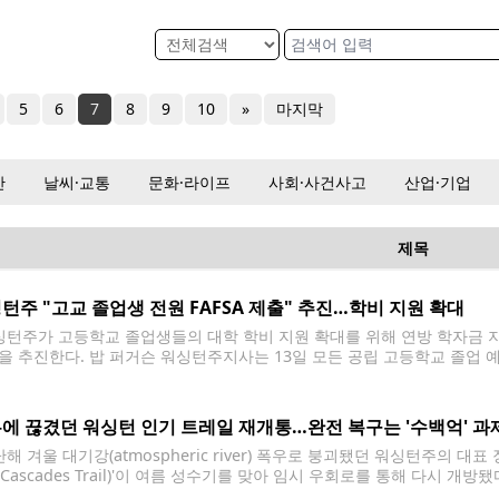
5
6
7
8
9
10
»
마지막
산
날씨·교통
문화·라이프
사회·사건사고
산업·기업
제목
턴주 "고교 졸업생 전원 FAFSA 제출" 추진…학비 지원 확대
턴주가 고등학교 졸업생들의 대학 학비 지원 확대를 위해 연방 학자금 지원
을 추진한다. 밥 퍼거슨 워싱턴주지사는 13일 모든 공립 고등학교 졸업 예정자
pplication for Federal Student Aid) 또는 주정부 학자금 지원 신청서(WASFA
 Aid)를 반드시
에 끊겼던 워싱턴 인기 트레일 재개통…완전 복구는 '수백억' 과
 겨울 대기강(atmospheric river) 폭우로 붕괴됐던 워싱턴주의 대표
o Cascades Trail)'이 여름 성수기를 맞아 임시 우회로를 통해 다시 
 예상돼 재원 마련이 과제로 남았다. 워싱턴주립공원은 지난해 12월 기