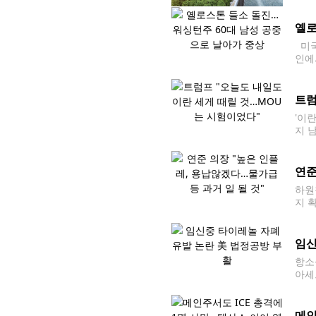
조성
옐로
미국
인에
인근
에 
트럼
'이
지 
럼프
연준
하원
지 
일(
원칙
임신
항소
아세
재 
메인