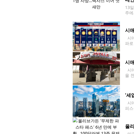
13
주에
늘 
에서
시애
시애
파로
분 
시애
시애
을 
10
'세
시애
피스
Par
를 
올리
미국 