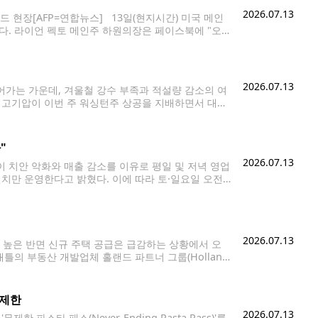
2026.07.13
드 현장[AFP=연합뉴스] 13일(현지시간) 미국 메인
다. 라이언 펙토 메인주 하원의장은 페이스북에 "오
다. 펙토 의장은 "주(州) 경찰과 공공안전국이 현장
2026.07.13
어가는 가운데, 겨울철 강수 부족과 적설량 감소의 여
면 고기압이 이번 주 워싱턴주 상공을 지배하면서 대부
난 주말 시애틀의 낮
"
2026.07.13
 치안 악화와 매출 감소를 이유로 평일 및 저녁 영업
런치만 운영한다고 밝혔다. 이에 따라 토·일요일 오전
 다만 단체 예약 행사는 계속 받을
2026.07.13
높은 반면 신규 주택 공급은 급감하는 상황에서 오
의 부동산 개발업체 홀랜드 파트너 그룹(Holland
ey on Boren)' 하부의 상업공간 약 5만5천 제곱피트
무제한
2026.07.13
 파스타 패스(Never-Ending Pasta Pass)'를