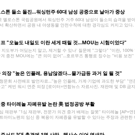
해 지난
스톤 들소 돌진…워싱턴주 60대 남성 공중으로 날아가 중상
 옐로스톤 국립공원에서 워싱턴주 거주 60대 남성이 들소의 습격을 받아 
서 확산하면서 공원 내 야생동물 안전수칙에 대한 경각심도 커지고 있다. 
 캠핑장에서 발생했다. 부상자는 워싱턴주 왓컴카운티 켄들에 거주하는 칼
의해
프 "오늘도 내일도 이란 세게 때릴 것…MOU는 시험이었다"
란 지도부가 어딨는지 알고, 제거할 수 있나' 질문에 "그렇다" "이란, 10
남겨 종전 MOU에는 "큰 의미 없어"…호르무즈 통행료 징수는 "비용 보전"
 미국 대통령 [AP=연합뉴스. 재판매 및 DB 금지] 도널드 트럼프 미국 대
 의장 "높은 인플레, 용납않겠다…물가급등 과거 일 될 것"
청문회 사전배포 발언자료…"높은 인플레, 가계·기업에 과도한 부담" "
확고" 케빈 워시 연준 의장 [로이터=연합뉴스 자료사진. 재판매 및 DB 금지]
현지시간) 지속적으로 높은 수준의 인플레이션을 용납하지 않겠다는 의지를
을 재확인한 것으로, 향후 금리
중 타이레놀 자폐유발 논란 美 법정공방 부활
심 재판부 "1심 재판부, 전문가 의견 증거 배제는 잘못" 타이레놀 [AP=연
트아미노펜의 임신 중 복용이 자폐증을 유발할 수 있다는 주장과 관련한 미
제2연방순회항소법원 재판부는 13일(현지시간) 1심 재판부가 증거 부족을
주서도 ICE 총격에 1명 사망…텍사스 이어 엿새만