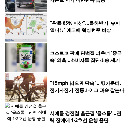
사운드 지역 이민단속 급증
"확률 85% 이상"…올하반기 '슈퍼
엘니뇨' 예고에 워싱턴주 비상
코스트코 판매 단백질 파우더 '중금
속' 의혹…소비자들 집단소송 제기
"15mph 넘으면 단속"…킹카운티,
전기자전거·전동바이크 과속 잡는다
시애틀 경전철 출근길 '올스톱'…전
력 장애에 1·2호선 운행 중단