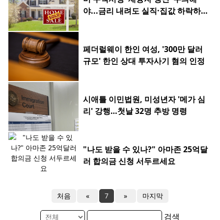
야...금리 내려도 실직·집값 하락하
면 허사
페더럴웨이 한인 여성, '300만 달러
규모' 한인 상대 투자사기 혐의 인정
시애틀 이민법원, 미성년자 '메가 심
리' 강행…첫날 32명 추방 명령
"나도 받을 수 있나?" 아마존 25억달
러 합의금 신청 서두르세요
처음
«
7
»
마지막
검색