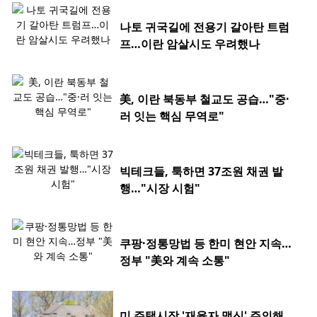
나토 귀국길에 전용기 갈아탄 트럼
프…이란 암살시도 우려했나
美, 이란 북동부 철교도 공습…"중·
러 잇는 핵심 무역로"
빅테크들, 툭하면 37조원 채권 발
행…"시장 시험"
쿠팡·정통망법 등 한미 현안 지속…
정부 "美와 계속 소통"
미 주택시장 '재융자 맹신' 주의해