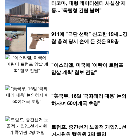
타코마, 대형 데이터센터 사실상 제
동…"독립형 건립 불허"
911에 "극단 선택" 신고한 19세…경
찰 총격 당시 손에 든 것은 BB총
"이스라엘, 미국에 '이란이 트럼프
암살 계획' 첩보 전달"
"美국무, 16일 '극좌테러 대응' 논의
하자며 60여개국 초청"
트럼프, 중간선거 노골적 개입?…선
거지원위 野위원 2명 해임