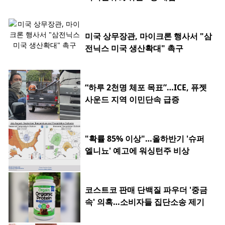
미국 상무장관, 마이크론 행사서 "삼
전닉스 미국 생산확대" 촉구
“하루 2천명 체포 목표”…ICE, 퓨젯
사운드 지역 이민단속 급증
"확률 85% 이상"…올하반기 '슈퍼
엘니뇨' 예고에 워싱턴주 비상
코스트코 판매 단백질 파우더 '중금
속' 의혹…소비자들 집단소송 제기