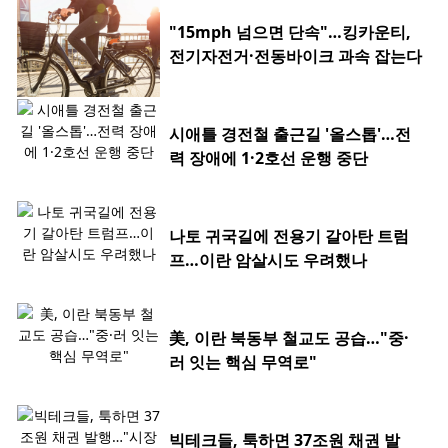
"15mph 넘으면 단속"…킹카운티,
전기자전거·전동바이크 과속 잡는다
시애틀 경전철 출근길 '올스톱'…전
력 장애에 1·2호선 운행 중단
나토 귀국길에 전용기 갈아탄 트럼
프…이란 암살시도 우려했나
美, 이란 북동부 철교도 공습…"중·
러 잇는 핵심 무역로"
빅테크들, 툭하면 37조원 채권 발