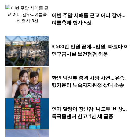
이번 주말 시애틀 근교 어디 갈까…
여름축제·행사 5선
3,500건 민원 끝에…법원, 타코마 이
민구금시설 보건점검 허용
한인 임신부 총격 사망 사건…유족,
킹카운티 노숙자지원청 상대 소송
인기 말랑이 장난감 '니도우' 비상…
독극물센터 신고 1년 새 급증