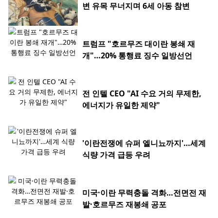
변 유목 무너지며 6세 아동 참변
트럼프 "호르무즈 대이란 봉쇄 재
개"…20% 통행료 징수 일방선언
전 인텔 CEO "AI 수요 거의 무제한,
에너지가 유일한 제약"
'이란전쟁에 슈퍼 엘니뇨까지'…세계
식량 가격 급등 우려
미국·이란 무력충돌 격화…전면전 재
발·호르무즈 재봉쇄 공포