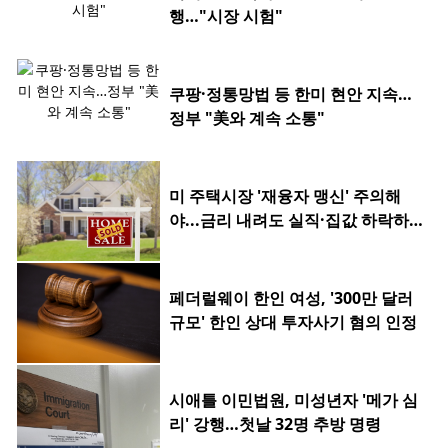
행…"시장 시험"
쿠팡·정통망법 등 한미 현안 지속…
정부 "美와 계속 소통"
미 주택시장 '재융자 맹신' 주의해
야...금리 내려도 실직·집값 하락하
면 허사
페더럴웨이 한인 여성, '300만 달러
규모' 한인 상대 투자사기 혐의 인정
시애틀 이민법원, 미성년자 '메가 심
리' 강행…첫날 32명 추방 명령