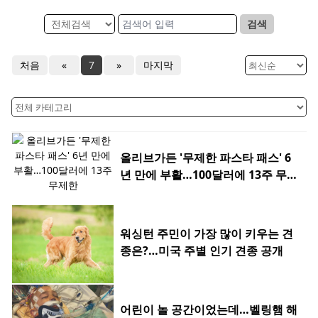
검색
처음
«
7
»
마지막
올리브가든 '무제한 파스타 패스' 6
년 만에 부활…100달러에 13주 무제
한
워싱턴 주민이 가장 많이 키우는 견
종은?…미국 주별 인기 견종 공개
어린이 놀 공간이었는데…벨링햄 해