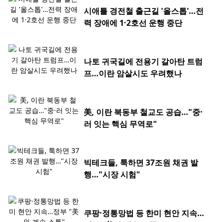
시애틀 경전철 출근길 '올스톱'…전
력 장애에 1·2호선 운행 중단
나토 귀국길에 전용기 갈아탄 트럼
프…이란 암살시도 우려했나
美, 이란 북동부 철교도 공습…"중·
러 잇는 핵심 무역로"
빅테크들, 툭하면 37조원 채권 발
행…"시장 시험"
쿠팡·정통망법 등 한미 현안 지속…