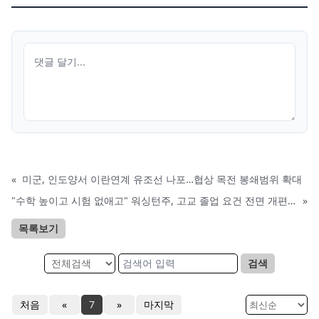
«
미군, 인도양서 이란연계 유조선 나포…협상 목전 봉쇄범위 확대
"수학 높이고 시험 없애고" 워싱턴주, 고교 졸업 요건 전면 개편 추진
»
목록보기
검색
처음
«
7
»
마지막