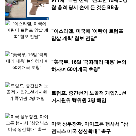
911에 "극단 선택" 신고한 19세…경
찰 총격 당시 손에 든 것은 BB총
"이스라엘, 미국에 '이란이 트럼프
암살 계획' 첩보 전달"
"美국무, 16일 '극좌테러 대응' 논의
하자며 60여개국 초청"
트럼프, 중간선거 노골적 개입?…선
거지원위 野위원 2명 해임
미국 상무장관, 마이크론 행사서 "삼
전닉스 미국 생산확대" 촉구