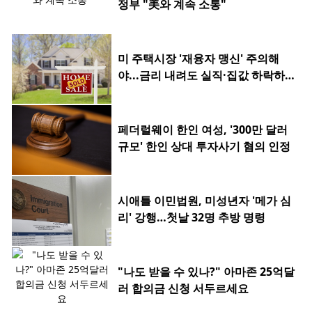
정부 "美와 계속 소통"
미 주택시장 '재융자 맹신' 주의해
야...금리 내려도 실직·집값 하락하
면 허사
페더럴웨이 한인 여성, '300만 달러
규모' 한인 상대 투자사기 혐의 인정
시애틀 이민법원, 미성년자 '메가 심
리' 강행…첫날 32명 추방 명령
"나도 받을 수 있나?" 아마존 25억달
러 합의금 신청 서두르세요