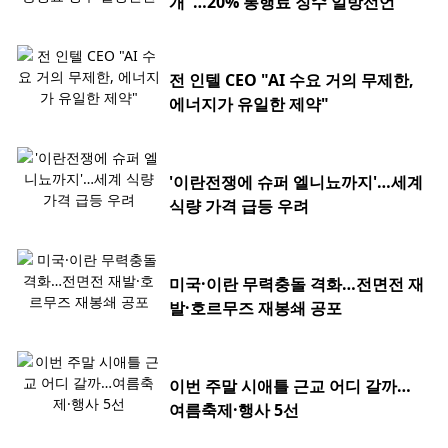
개"…20% 통행료 징수 일방선언
전 인텔 CEO "AI 수요 거의 무제한,
에너지가 유일한 제약"
'이란전쟁에 슈퍼 엘니뇨까지'…세계
식량 가격 급등 우려
미국·이란 무력충돌 격화…전면전 재
발·호르무즈 재봉쇄 공포
이번 주말 시애틀 근교 어디 갈까…
여름축제·행사 5선