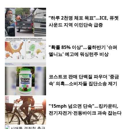
“하루 2천명 체포 목표”…ICE, 퓨젯
사운드 지역 이민단속 급증
"확률 85% 이상"…올하반기 '슈퍼
엘니뇨' 예고에 워싱턴주 비상
코스트코 판매 단백질 파우더 '중금
속' 의혹…소비자들 집단소송 제기
"15mph 넘으면 단속"…킹카운티,
전기자전거·전동바이크 과속 잡는다