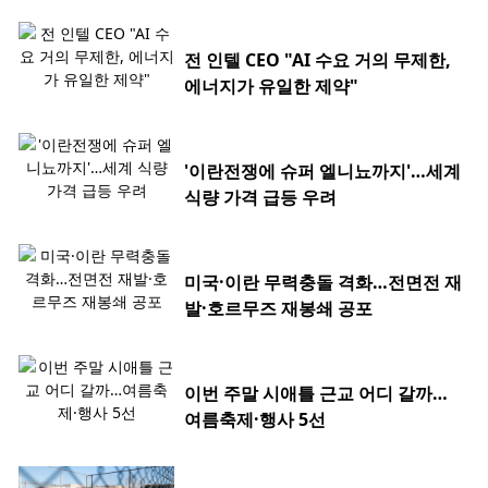
전 인텔 CEO "AI 수요 거의 무제한,
에너지가 유일한 제약"
'이란전쟁에 슈퍼 엘니뇨까지'…세계
식량 가격 급등 우려
미국·이란 무력충돌 격화…전면전 재
발·호르무즈 재봉쇄 공포
이번 주말 시애틀 근교 어디 갈까…
여름축제·행사 5선