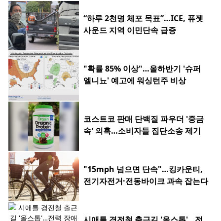
“하루 2천명 체포 목표”…ICE, 퓨젯
사운드 지역 이민단속 급증
"확률 85% 이상"…올하반기 '슈퍼
엘니뇨' 예고에 워싱턴주 비상
코스트코 판매 단백질 파우더 '중금
속' 의혹…소비자들 집단소송 제기
"15mph 넘으면 단속"…킹카운티,
전기자전거·전동바이크 과속 잡는다
시애틀 경전철 출근길 '올스톱'…전