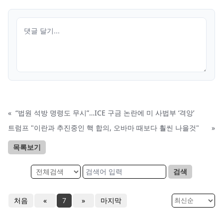
«
“법원 석방 명령도 무시”…ICE 구금 논란에 미 사법부 ‘격앙’
트럼프 "이란과 추진중인 핵 합의, 오바마 때보다 훨씬 나을것"
»
목록보기
검색
처음
«
7
»
마지막