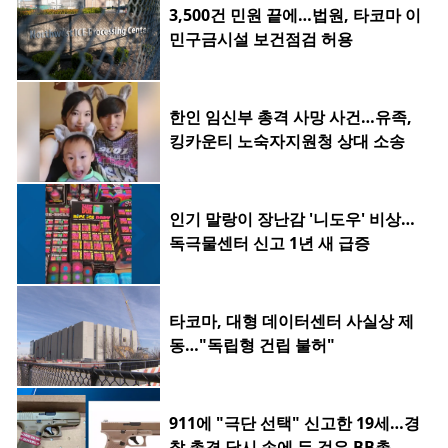
3,500건 민원 끝에…법원, 타코마 이
민구금시설 보건점검 허용
한인 임신부 총격 사망 사건…유족,
킹카운티 노숙자지원청 상대 소송
인기 말랑이 장난감 '니도우' 비상…
독극물센터 신고 1년 새 급증
타코마, 대형 데이터센터 사실상 제
동…"독립형 건립 불허"
911에 "극단 선택" 신고한 19세…경
찰 총격 당시 손에 든 것은 BB총