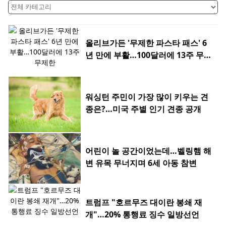
올리브가든 '무제한 파스타 패스' 6
년 만에 부활…100달러에 13주 무제
한
워싱턴 주민이 가장 많이 키우는 견
종은?…미국 주별 인기 견종 공개
어린이 놀 공간이었는데…벨링햄 해
변 유목 무너지며 6세 아동 참변
트럼프 "호르무즈 대이란 봉쇄 재
개"…20% 통행료 징수 일방선언