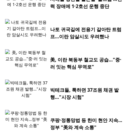
력 장애에 1·2호선 운행 중단
나토 귀국길에 전용기 갈아탄 트럼
프…이란 암살시도 우려했나
美, 이란 북동부 철교도 공습…"중·
러 잇는 핵심 무역로"
빅테크들, 툭하면 37조원 채권 발
행…"시장 시험"
쿠팡·정통망법 등 한미 현안 지속…
정부 "美와 계속 소통"