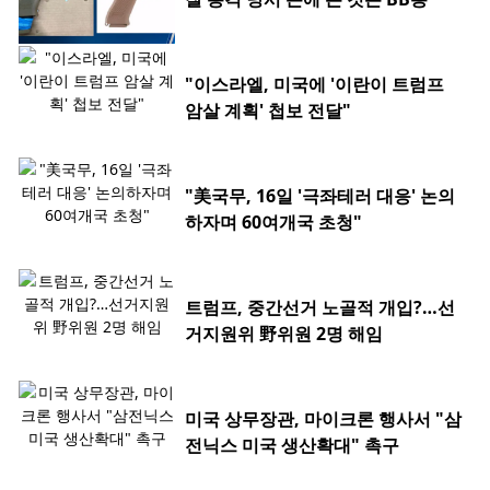
"이스라엘, 미국에 '이란이 트럼프
암살 계획' 첩보 전달"
"美국무, 16일 '극좌테러 대응' 논의
하자며 60여개국 초청"
트럼프, 중간선거 노골적 개입?…선
거지원위 野위원 2명 해임
미국 상무장관, 마이크론 행사서 "삼
전닉스 미국 생산확대" 촉구