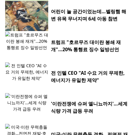
어린이 놀 공간이었는데…벨링햄 해
변 유목 무너지며 6세 아동 참변
트럼프 "호르무즈 대이란 봉쇄 재
개"…20% 통행료 징수 일방선언
전 인텔 CEO "AI 수요 거의 무제한,
에너지가 유일한 제약"
'이란전쟁에 슈퍼 엘니뇨까지'…세계
식량 가격 급등 우려
미국·이란 무력충돌 격화…전면전 재