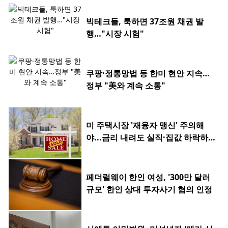
빅테크들, 툭하면 37조원 채권 발
행…"시장 시험"
쿠팡·정통망법 등 한미 현안 지속…
정부 "美와 계속 소통"
미 주택시장 '재융자 맹신' 주의해
야...금리 내려도 실직·집값 하락하
면 허사
페더럴웨이 한인 여성, '300만 달러
규모' 한인 상대 투자사기 혐의 인정