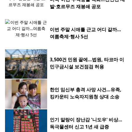
발·호르무즈 재봉쇄 공포
이번 주말 시애틀 근교 어디 갈까…
여름축제·행사 5선
3,500건 민원 끝에…법원, 타코마 이
민구금시설 보건점검 허용
한인 임신부 총격 사망 사건…유족,
킹카운티 노숙자지원청 상대 소송
인기 말랑이 장난감 '니도우' 비상…
독극물센터 신고 1년 새 급증