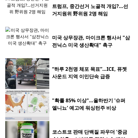
트럼프, 중간선거 노골적 개입?…선
거지원위 野위원 2명 해임
미국 상무장관, 마이크론 행사서 "삼
전닉스 미국 생산확대" 촉구
“하루 2천명 체포 목표”…ICE, 퓨젯
사운드 지역 이민단속 급증
"확률 85% 이상"…올하반기 '슈퍼
엘니뇨' 예고에 워싱턴주 비상
코스트코 판매 단백질 파우더 '중금