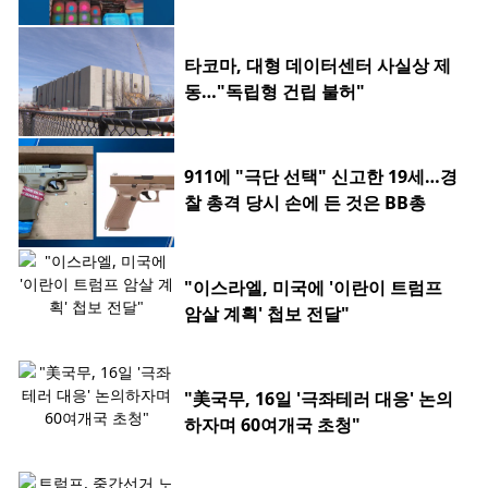
타코마, 대형 데이터센터 사실상 제
동…"독립형 건립 불허"
911에 "극단 선택" 신고한 19세…경
찰 총격 당시 손에 든 것은 BB총
"이스라엘, 미국에 '이란이 트럼프
암살 계획' 첩보 전달"
"美국무, 16일 '극좌테러 대응' 논의
하자며 60여개국 초청"