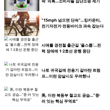
속' 의혹…소비자들 집단소송 제기
"15mph 넘으면 단속"…킹카운티,
전기자전거·전동바이크 과속 잡는다
시애틀 경전철 출근길 '올스톱'…전
력 장애에 1·2호선 운행 중단
나토 귀국길에 전용기 갈아탄 트럼
프…이란 암살시도 우려했나
美, 이란 북동부 철교도 공습…"중·
러 잇는 핵심 무역로"