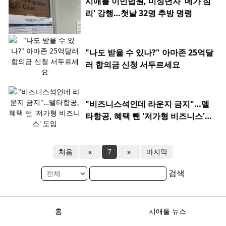
시애틀 이민법원, 미성년자 '메가 심
리' 강행…첫날 32명 추방 명령
"나도 받을 수 있나?" 아마존 25억달
러 합의금 신청 서두르세요
"비즈니스석인데 라운지 금지"…델
타항공, 혜택 뺀 '저가형 비즈니스'
도입
처음
«
7
»
마지막
검색
홈
시애틀 뉴스