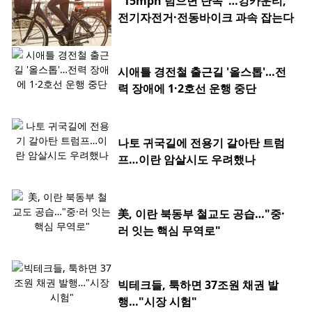
"15mph 넘으면 단속"…킹카운티,
전기자전거·전동바이크 과속 잡는다
시애틀 경전철 출근길 '올스톱'…전
력 장애에 1·2호선 운행 중단
나토 귀국길에 전용기 갈아탄 트럼
프…이란 암살시도 우려했나
美, 이란 북동부 철교도 공습…"중·
러 잇는 핵심 무역로"
빅테크들, 툭하면 37조원 채권 발
행…"시장 시험"