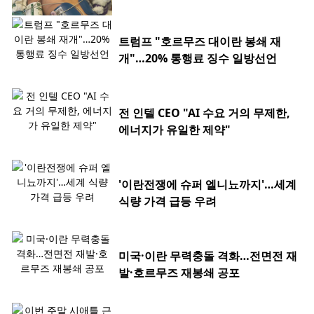
트럼프 "호르무즈 대이란 봉쇄 재
개"…20% 통행료 징수 일방선언
전 인텔 CEO "AI 수요 거의 무제한,
에너지가 유일한 제약"
'이란전쟁에 슈퍼 엘니뇨까지'…세계
식량 가격 급등 우려
미국·이란 무력충돌 격화…전면전 재
발·호르무즈 재봉쇄 공포