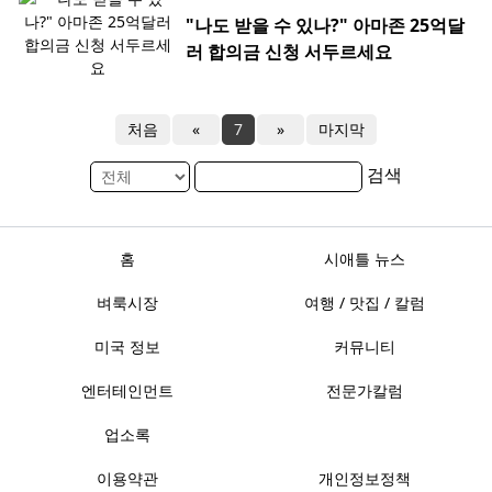
"나도 받을 수 있나?" 아마존 25억달
러 합의금 신청 서두르세요
처음
«
7
»
마지막
검색
홈
시애틀 뉴스
벼룩시장
여행 / 맛집 / 칼럼
미국 정보
커뮤니티
엔터테인먼트
전문가칼럼
업소록
이용약관
개인정보정책