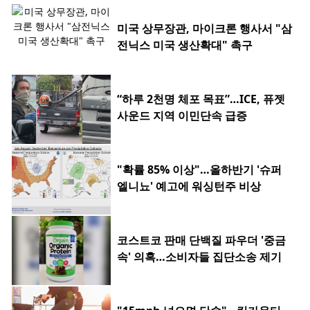
미국 상무장관, 마이크론 행사서 "삼
전닉스 미국 생산확대" 촉구
“하루 2천명 체포 목표”…ICE, 퓨젯
사운드 지역 이민단속 급증
"확률 85% 이상"…올하반기 '슈퍼
엘니뇨' 예고에 워싱턴주 비상
코스트코 판매 단백질 파우더 '중금
속' 의혹…소비자들 집단소송 제기