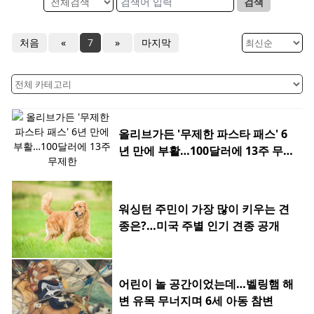
검색
처음
«
7
»
마지막
올리브가든 '무제한 파스타 패스' 6
년 만에 부활…100달러에 13주 무제
한
워싱턴 주민이 가장 많이 키우는 견
종은?…미국 주별 인기 견종 공개
어린이 놀 공간이었는데…벨링햄 해
변 유목 무너지며 6세 아동 참변