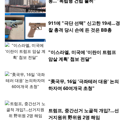
동…"독립형 건립 불허"
911에 "극단 선택" 신고한 19세…경
찰 총격 당시 손에 든 것은 BB총
"이스라엘, 미국에 '이란이 트럼프
암살 계획' 첩보 전달"
"美국무, 16일 '극좌테러 대응' 논의
하자며 60여개국 초청"
트럼프, 중간선거 노골적 개입?…선
거지원위 野위원 2명 해임