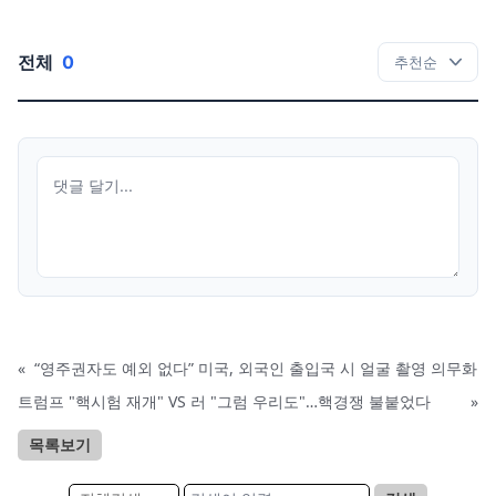
전체
0
«
“영주권자도 예외 없다” 미국, 외국인 출입국 시 얼굴 촬영 의무화
트럼프 "핵시험 재개" VS 러 "그럼 우리도"…핵경쟁 불붙었다
»
목록보기