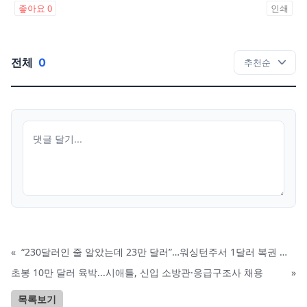
좋아요
0
인쇄
전체
0
«
“230달러인 줄 알았는데 23만 달러”…워싱턴주서 1달러 복권 대박
초봉 10만 달러 육박...시애틀, 신입 소방관·응급구조사 채용
»
목록보기