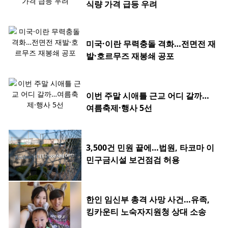
식량 가격 급등 우려
미국·이란 무력충돌 격화…전면전 재
발·호르무즈 재봉쇄 공포
이번 주말 시애틀 근교 어디 갈까…
여름축제·행사 5선
3,500건 민원 끝에…법원, 타코마 이
민구금시설 보건점검 허용
한인 임신부 총격 사망 사건…유족,
킹카운티 노숙자지원청 상대 소송