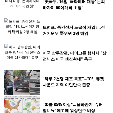
"美국무, 16일 '극좌테러 대응' 논의
하자며 60여개국 초청"
트럼프, 중간선거 노골적 개입?…선
거지원위 野위원 2명 해임
미국 상무장관, 마이크론 행사서 "삼
전닉스 미국 생산확대" 촉구
“하루 2천명 체포 목표”…ICE, 퓨젯
사운드 지역 이민단속 급증
"확률 85% 이상"…올하반기 '슈퍼
엘니뇨' 예고에 워싱턴주 비상