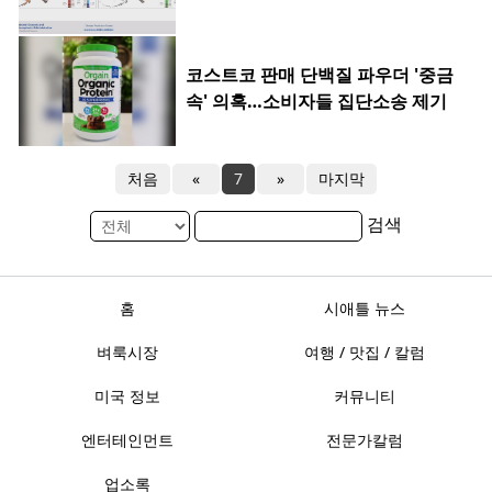
코스트코 판매 단백질 파우더 '중금
속' 의혹…소비자들 집단소송 제기
처음
«
7
»
마지막
검색
홈
시애틀 뉴스
벼룩시장
여행 / 맛집 / 칼럼
미국 정보
커뮤니티
엔터테인먼트
전문가칼럼
업소록