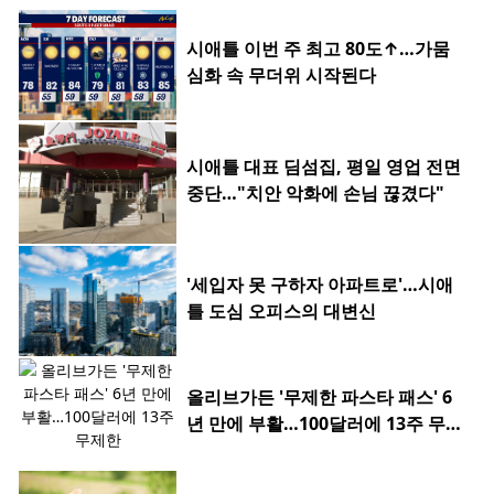
시애틀 이번 주 최고 80도↑…가뭄
심화 속 무더위 시작된다
시애틀 대표 딤섬집, 평일 영업 전면
중단…"치안 악화에 손님 끊겼다"
'세입자 못 구하자 아파트로'…시애
틀 도심 오피스의 대변신
올리브가든 '무제한 파스타 패스' 6
년 만에 부활…100달러에 13주 무제
한