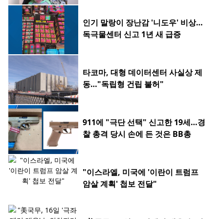
인기 말랑이 장난감 '니도우' 비상…
독극물센터 신고 1년 새 급증
타코마, 대형 데이터센터 사실상 제
동…"독립형 건립 불허"
911에 "극단 선택" 신고한 19세…경
찰 총격 당시 손에 든 것은 BB총
"이스라엘, 미국에 '이란이 트럼프
암살 계획' 첩보 전달"