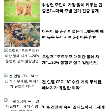
워싱턴 주민이 가장 많이 키우는 견
종은?…미국 주별 인기 견종 공개
어린이 놀 공간이었는데…벨링햄 해
변 유목 무너지며 6세 아동 참변
트럼프 "호르무즈 대이란 봉쇄 재
개"…20% 통행료 징수 일방선언
전 인텔 CEO "AI 수요 거의 무제한,
에너지가 유일한 제약"
'이란전쟁에 슈퍼 엘니뇨까지'…세계