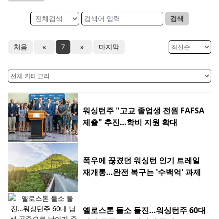
검색
처음
«
7
»
마지막
워싱턴주 "고교 졸업생 전원 FAFSA
제출" 추진…학비 지원 확대
폭우에 끊겼던 워싱턴 인기 트레일
재개통…완전 복구는 '수백억' 과제
옐로스톤 들소 돌진…워싱턴주 60대