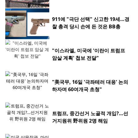
911에 "극단 선택" 신고한 19세…경
찰 총격 당시 손에 든 것은 BB총
"이스라엘, 미국에 '이란이 트럼프
암살 계획' 첩보 전달"
"美국무, 16일 '극좌테러 대응' 논의
하자며 60여개국 초청"
트럼프, 중간선거 노골적 개입?…선
거지원위 野위원 2명 해임