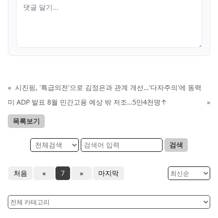
«
시진핑, '특급의전'으로 김정은과 관계 개선…'다자주의'에 동력
미 ADP 발표 8월 민간고용 예상 밖 저조…5만4천명↑
»
목록보기
검색
처음
«
7
»
마지막