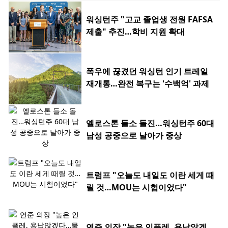
워싱턴주 "고교 졸업생 전원 FAFSA
제출" 추진…학비 지원 확대
폭우에 끊겼던 워싱턴 인기 트레일
재개통…완전 복구는 '수백억' 과제
옐로스톤 들소 돌진…워싱턴주 60대
남성 공중으로 날아가 중상
트럼프 "오늘도 내일도 이란 세게 때
릴 것…MOU는 시험이었다"
연준 의장 "높은 인플레, 용납않겠