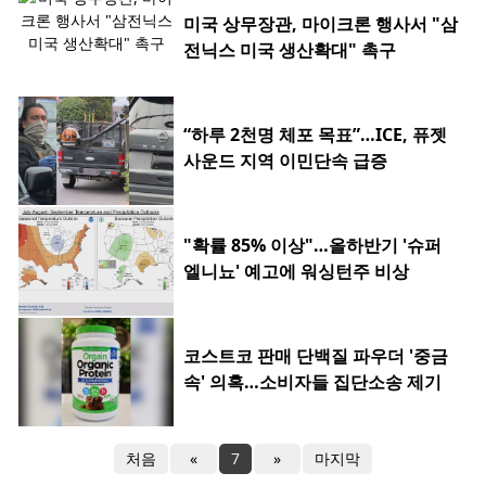
미국 상무장관, 마이크론 행사서 "삼
전닉스 미국 생산확대" 촉구
“하루 2천명 체포 목표”…ICE, 퓨젯
사운드 지역 이민단속 급증
"확률 85% 이상"…올하반기 '슈퍼
엘니뇨' 예고에 워싱턴주 비상
코스트코 판매 단백질 파우더 '중금
속' 의혹…소비자들 집단소송 제기
처음
«
7
»
마지막