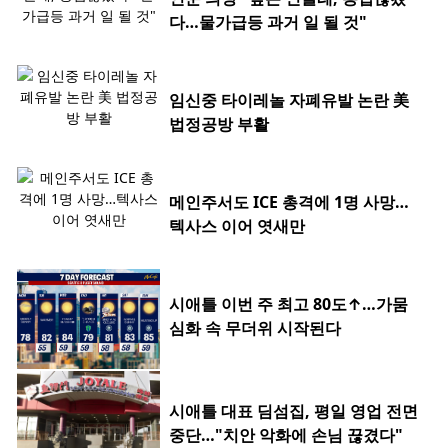
다…물가급등 과거 일 될 것"
임신중 타이레놀 자폐유발 논란 美
법정공방 부활
메인주서도 ICE 총격에 1명 사망…
텍사스 이어 엿새만
시애틀 이번 주 최고 80도↑…가뭄
심화 속 무더위 시작된다
시애틀 대표 딤섬집, 평일 영업 전면
중단…"치안 악화에 손님 끊겼다"