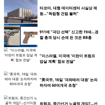
타코마, 대형 데이터센터 사실상 제
동…"독립형 건립 불허"
911에 "극단 선택" 신고한 19세…경
찰 총격 당시 손에 든 것은 BB총
"이스라엘, 미국에 '이란이 트럼프
암살 계획' 첩보 전달"
"美국무, 16일 '극좌테러 대응' 논의
하자며 60여개국 초청"
트럼프, 중간선거 노골적 개입?…선