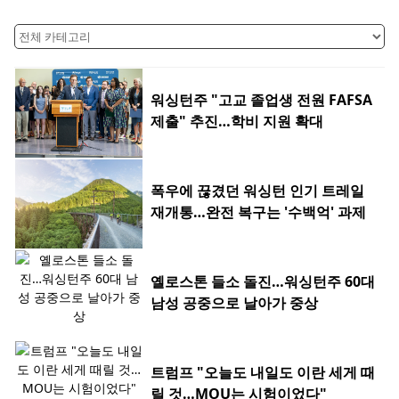
워싱턴주 "고교 졸업생 전원 FAFSA
제출" 추진…학비 지원 확대
폭우에 끊겼던 워싱턴 인기 트레일
재개통…완전 복구는 '수백억' 과제
옐로스톤 들소 돌진…워싱턴주 60대
남성 공중으로 날아가 중상
트럼프 "오늘도 내일도 이란 세게 때
릴 것…MOU는 시험이었다"