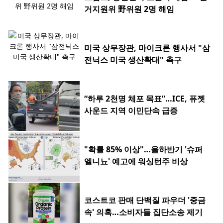
거지원위 野위원 2명 해임
미국 상무장관, 마이크론 행사서 "삼
전닉스 미국 생산확대" 촉구
“하루 2천명 체포 목표”…ICE, 퓨젯
사운드 지역 이민단속 급증
"확률 85% 이상"…올하반기 '슈퍼
엘니뇨' 예고에 워싱턴주 비상
코스트코 판매 단백질 파우더 '중금
속' 의혹…소비자들 집단소송 제기