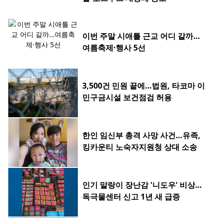
이번 주말 시애틀 근교 어디 갈까…
여름축제·행사 5선
3,500건 민원 끝에…법원, 타코마 이
민구금시설 보건점검 허용
한인 임신부 총격 사망 사건…유족,
킹카운티 노숙자지원청 상대 소송
인기 말랑이 장난감 '니도우' 비상…
독극물센터 신고 1년 새 급증