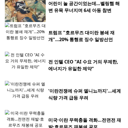
어린이 놀 공간이었는데…벨링햄 해
변 유목 무너지며 6세 아동 참변
트럼프 "호르무즈 대이란 봉쇄 재
개"…20% 통행료 징수 일방선언
전 인텔 CEO "AI 수요 거의 무제한,
에너지가 유일한 제약"
'이란전쟁에 슈퍼 엘니뇨까지'…세계
식량 가격 급등 우려
미국·이란 무력충돌 격화…전면전 재
발·호르무즈 재봉쇄 공포