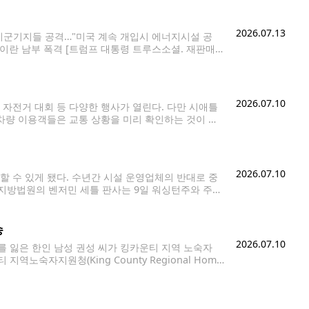
2026.07.13
 미군기지들 공격…"미국 계속 개입시 에너지시설 공
이란 남부 폭격 [트럼프 대통령 트루스소셜. 재판매
과 보복을 주고받으면서 지난달 마련된 양국 간 종전
2026.07.10
, 자전거 대회 등 다양한 행사가 열린다. 다만 시애틀
 차량 이용객들은 교통 상황을 미리 확인하는 것이 좋
크(Wright Park)에서 정오부터 오후 6시까지 무료로
2026.07.10
 수 있게 됐다. 수년간 시설 운영업체의 반대로 중
지방법원의 벤저민 세틀 판사는 9일 워싱턴주와 주
금시설에 대한 보건·안전 점검을 실시할 수 있다고 판
송
2026.07.10
를 잃은 한인 남성 권성 씨가 킹카운티 지역 노숙자
숙자지원청(King County Regional Home
 인지하고도 적절한 조치를 하지 않아 참사를 막지 못했다