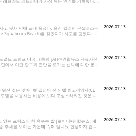
 래브라도 리트리버가 가장 높은 인기를 기록했다.
을 분석한 것으로, 지역의 기후와 생활환경, 라이프
2026.07.13
사고 닷새 만에 끝내 숨졌다. 숨진 킬리언 곤살레스는
Squalicum Beach)를 찾았다가 사고를 당했다. 유
 통나무가 갑자기 무너졌고, 이를
2026.07.13
널드 트럼프 미국 대통령 [AFP=연합뉴스 자료사진.
 해협에서 이란 항구와 연안을 오가는 선박에 대한 봉쇄
안전을 보장하는 대가로 선박에 선적된 화물의 20%
2026.07.13
스러워진 것은 맞아" 팻 겔싱어 전 인텔 최고경영자(CE
AI) 모델을 사용하는 비용에 보다 조심스러워진 것은 맞
NBC가 12일(현지시간) 보도했다. CNBC는 팻
2026.07.13
고 있는 프랑스의 한 옥수수 밭 [로이터=연합뉴스. 재
상승 추세를 보이는 가운데 슈퍼 엘니뇨 현상까지 겹쳐
등을 일으키는