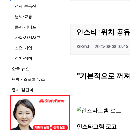
경제·부동산
날씨·교통
문화·라이프
인스타 '위치 공
사회·사건사고
작성일
2025-08-08 07:46
산업·기업
정치·정책
한국 뉴스
"기본적으로 꺼져있
연예 · 스포츠 뉴스
행사 캘린더
인스타그램 로고