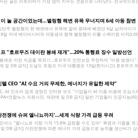
서는 골든 리트리버가 가장 많이 키우는 견종으로 나타났다. 전국적으로는
 조사는 플랫폼 이용 데이터를 바탕으로 각 주에서 가장 많이 선택된 견종
일이 견종 선호도에 영향을 미치는
이 놀 공간이었는데…벨링햄 해변 유목 무너지며 6세 아동 참변
턴주 벨링햄의 한 해변에서 유목에 깔려 중태에 빠졌던 6살 남자아이가 
8일 저녁 베이비시터와 여동생과 함께 벨링햄의 리틀 스쿼리컴 비치(Little 
 따르면 킬리언은 해변에 쌓인 유목으로 만든 놀이 공간에서 놀던 중 대형
프 "호르무즈 대이란 봉쇄 재개"…20% 통행료 징수 일방선언
봉쇄로 이란 자금줄 옥죄기…호르무즈 안전보장 주장하며 "비용 받겠다" 도
매 및 DB 금지] 도널드 트럼프 미국 대통령은 13일(현지시간) 호르무즈
재개하겠다고 밝혔다. 또한 미군이 호르무즈 해협을 통과하는 민간 선박의 
미국이 받겠다고
인텔 CEO "AI 수요 거의 무제한, 에너지가 유일한 제약"
BC, AI 인프라 업계 경영진 인터뷰 보도 "기업들이 AI 이용 비용에 조심
 [EPA=연합뉴스 자료사진. 재판매 및 DB 금지] 일반 기업들이 인공지능(
 그렇다고 AI 수요가 줄어든 건 아니라는 견해를 내놨다고 미국 경제방송 C
란전쟁에 슈퍼 엘니뇨까지'…세계 식량 가격 급등 우려
만삭스 "엘니뇨로 식량 가격 15.8% 급등할 수도 있어" 폭염과 가뭄을 겪
 및 DB 금지] 이란전쟁에 따른 에너지 가격 급등으로 농작물 생산비가 
 식량 가격이 크게 오를 것으로 우려된다. 전 세계 곳곳에 폭염과 홍수 