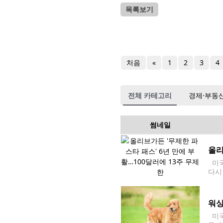
목록보기
처음
«
1
2
3
4
전체 카테고리
경제·부동
썸네일
올리
미국 
다시
00
워싱
미국