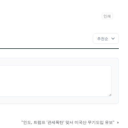
인쇄
"인도, 트럼프 '관세폭탄' 맞서 미국산 무기도입 유보"
»