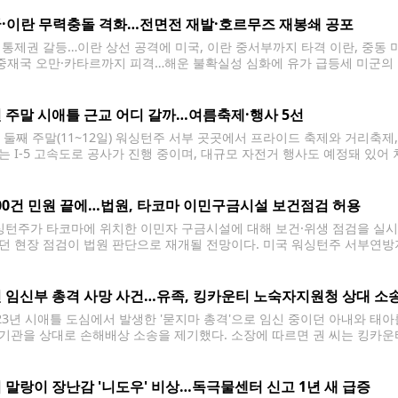
·이란 무력충돌 격화…전면전 재발·호르무즈 재봉쇄 공포
 통제권 갈등…이란 상선 공격에 미국, 이란 중서부까지 타격 이란, 중동
 중재국 오만·카타르까지 피격…해운 불확실성 심화에 유가 급등세 미군의 
DB 금지] 미국과 이란이 호르무즈 해협 통제권을 둘러싸고 연쇄적인 공격
 주말 시애틀 근교 어디 갈까…여름축제·행사 5선
 둘째 주말(11~12일) 워싱턴주 서부 곳곳에서 프라이드 축제와 거리축제
는 I-5 고속도로 공사가 진행 중이며, 대규모 자전거 행사도 예정돼 있어
타코마에서는 11일 타코마 프라이드(Tacoma Pride)가 열린다. 라이트 파
되며,
500건 민원 끝에…법원, 타코마 이민구금시설 보건점검 허용
턴주가 타코마에 위치한 이민자 구금시설에 대해 보건·위생 점검을 실시할
던 현장 점검이 법원 판단으로 재개될 전망이다. 미국 워싱턴주 서부연방
부가 신청한 가처분 신청을 모두 인용하며, 주 보건당국이 타코마 이민구
다.
 임신부 총격 사망 사건…유족, 킹카운티 노숙자지원청 상대 소
23년 시애틀 도심에서 발생한 '묻지마 총격'으로 임신 중이던 아내와 태아
기관을 상대로 손해배상 소송을 제기했다. 소장에 따르면 권 씨는 킹카운티 지역노
sness Authority·KCRHA)이 총격범 코델 구즈비의 위험성을 사전에
기관의 책임을 주장했다.
 말랑이 장난감 '니도우' 비상…독극물센터 신고 1년 새 급증