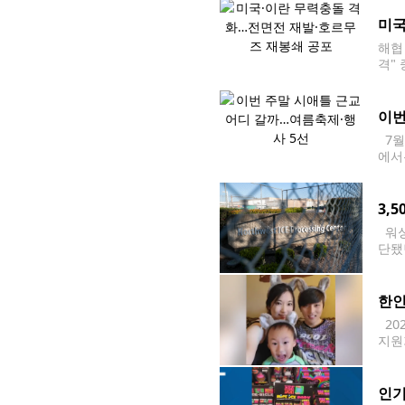
미국
해협
격"
및 
이번
7월
에서
다. 
진행
3,
워싱
단됐
보건
결했
한인
20
지원
les
며 
인기