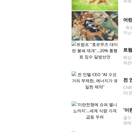
주에
이번
스타
어린
워싱
지난 
족에
트럼
해상
재판
를 
를 
전 
CN
O)
지만
'이
골드
판매
세계