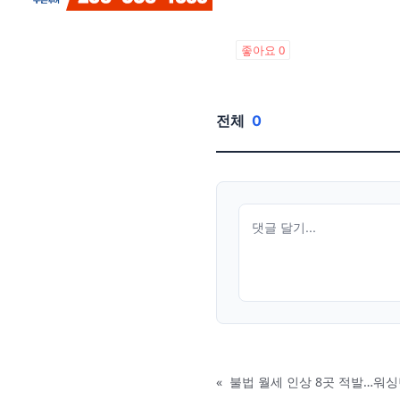
좋아요
0
전체
0
«
불법 월세 인상 8곳 적발…워싱