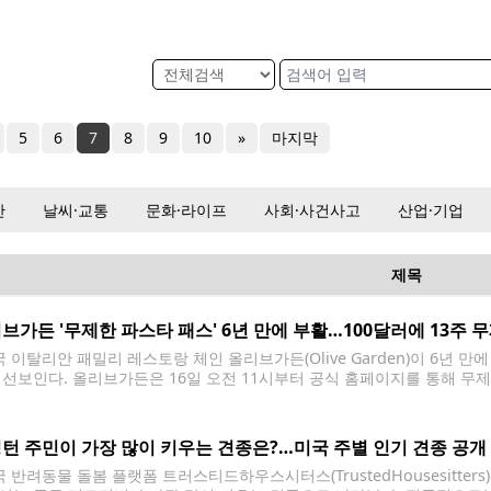
5
6
7
8
9
10
»
마지막
산
날씨·교통
문화·라이프
사회·사건사고
산업·기업
제목
브가든 '무제한 파스타 패스' 6년 만에 부활…100달러에 13주 
이탈리안 패밀리 레스토랑 체인 올리브가든(Olive Garden)이 6년 만에 '무제한
 선보인다. 올리브가든은 16일 오전 11시부터 공식 홈페이지를 통해 무제
달러(세금 별도)이며 총 1만 장 한정으로 제공된다. 이번 패스를 구매한 고객
턴 주민이 가장 많이 키우는 견종은?…미국 주별 인기 견종 공개
 반려동물 돌봄 플랫폼 트러스티드하우스시터스(TrustedHousesitter