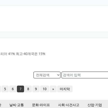
시리아 41% 최고·40개국은 15%
5
6
7
8
9
10
»
마지막
산
날씨·교통
문화·라이프
사회·사건사고
산업·기업