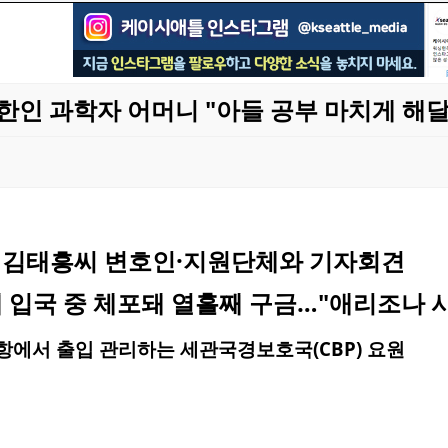
한인 과학자 어머니 "아들 공부 마치게 해달
 김태흥씨 변호인·지원단체와 기자회견
해 입국 중 체포돼 열흘째 구금…"애리조나 