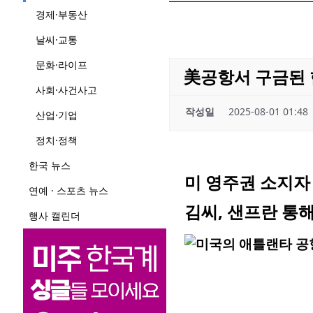
경제·부동산
날씨·교통
문화·라이프
美공항서 구금된 
사회·사건사고
작성일
2025-08-01 01:48
산업·기업
정치·정책
한국 뉴스
미 영주권 소지자
연예 · 스포츠 뉴스
김씨, 샌프란 통
행사 캘린더