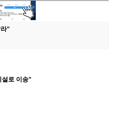
라"
시설로 이송"