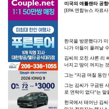
미국의 애틀랜타 공항
[EPA 연합뉴스 자료사
한국을 방문했다가 미
니가 아들이 풀려날 
김씨의 모친 샤론 리 
너지고 땅이 꺼지는 것
그는 "지금 며칠 동안
그는 김씨가 구금된 사
로 연락이 없다"는 말
한국에서 태어난 김씨는
있기 전까지는 텍사스