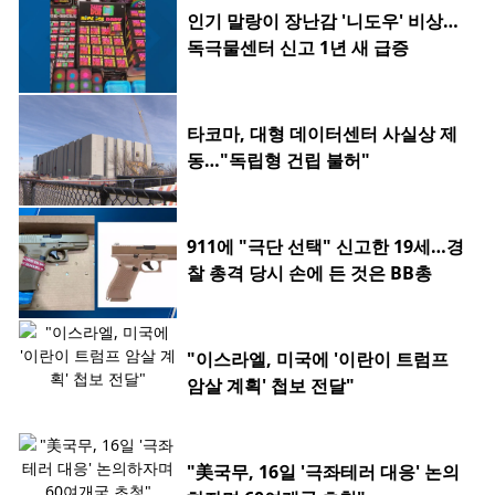
인기 말랑이 장난감 '니도우' 비상…
독극물센터 신고 1년 새 급증
타코마, 대형 데이터센터 사실상 제
동…"독립형 건립 불허"
911에 "극단 선택" 신고한 19세…경
찰 총격 당시 손에 든 것은 BB총
"이스라엘, 미국에 '이란이 트럼프
암살 계획' 첩보 전달"
"美국무, 16일 '극좌테러 대응' 논의