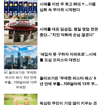
시애틀 이번 주 최고 80도↑…가뭄
심화 속 무더위 시작된다
시애틀 대표 딤섬집, 평일 영업 전면
중단…"치안 악화에 손님 끊겼다"
'세입자 못 구하자 아파트로'…시애
틀 도심 오피스의 대변신
올리브가든 '무제한 파스타 패스' 6
년 만에 부활…100달러에 13주 무제
한
워싱턴 주민이 가장 많이 키우는 견