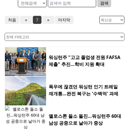
검색
처음
«
7
»
마지막
워싱턴주 "고교 졸업생 전원 FAFSA
제출" 추진…학비 지원 확대
폭우에 끊겼던 워싱턴 인기 트레일
재개통…완전 복구는 '수백억' 과제
옐로스톤 들소 돌진…워싱턴주 60대
남성 공중으로 날아가 중상