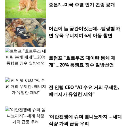
종은?…미국 주별 인기 견종 공개
어린이 놀 공간이었는데…벨링햄 해
변 유목 무너지며 6세 아동 참변
트럼프 "호르무즈 대이란 봉쇄 재
개"…20% 통행료 징수 일방선언
전 인텔 CEO "AI 수요 거의 무제한,
에너지가 유일한 제약"
'이란전쟁에 슈퍼 엘니뇨까지'…세계
식량 가격 급등 우려