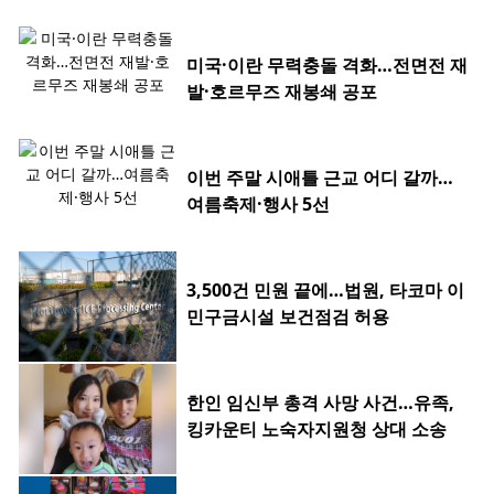
미국·이란 무력충돌 격화…전면전 재
발·호르무즈 재봉쇄 공포
이번 주말 시애틀 근교 어디 갈까…
여름축제·행사 5선
3,500건 민원 끝에…법원, 타코마 이
민구금시설 보건점검 허용
한인 임신부 총격 사망 사건…유족,
킹카운티 노숙자지원청 상대 소송