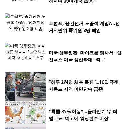
하자며 60여개국 초청"
트럼프, 중간선거 노골적 개입?…선
거지원위 野위원 2명 해임
미국 상무장관, 마이크론 행사서 "삼
전닉스 미국 생산확대" 촉구
“하루 2천명 체포 목표”…ICE, 퓨젯
사운드 지역 이민단속 급증
"확률 85% 이상"…올하반기 '슈퍼
엘니뇨' 예고에 워싱턴주 비상