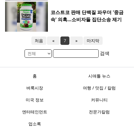
코스트코 판매 단백질 파우더 '중금
속' 의혹…소비자들 집단소송 제기
처음
«
7
»
마지막
검색
홈
시애틀 뉴스
벼룩시장
여행 / 맛집 / 칼럼
미국 정보
커뮤니티
엔터테인먼트
전문가칼럼
업소록