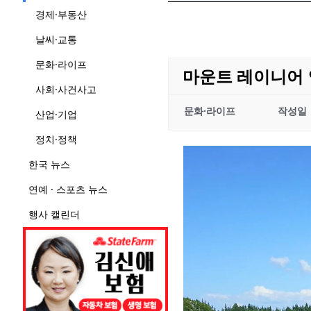
경제·부동산
날씨·교통
문화·라이프
마운트 레이니어 
사회·사건사고
문화·라이프
작성일
산업·기업
정치·정책
한국 뉴스
연예 · 스포츠 뉴스
행사 캘린더