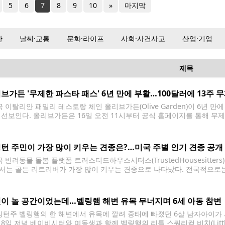
5
6
7
8
9
10
»
마지막
산
날씨·교통
문화·라이프
사회·사건사고
산업·기업
제목
브가든 '무제한 파스타 패스' 6년 만에 부활…100달러에 13주 
이탈리안 패밀리 레스토랑 체인 올리브가든(Olive Garden)이 6년 만에 '무제한
 선보인다. 올리브가든은 16일 오전 11시부터 공식 홈페이지를 통해 무제
달러(세금 별도)이며 총 1만 장 한정으로 제공된다. 이번 패스를 구매한 고객
턴 주민이 가장 많이 키우는 견종은?…미국 주별 인기 견종 공개
 반려동물 돌봄 플랫폼 트러스티드하우스시터스(TrustedHousesitter
서는 골든 리트리버가 가장 많이 키우는 견종으로 나타났다. 전국적으로는
 조사는 플랫폼 이용 데이터를 바탕으로 각 주에서 가장 많이 선택된 견종
일이 견종 선호도에 영향을 미치는
이 놀 공간이었는데…벨링햄 해변 유목 무너지며 6세 아동 참변
턴주 벨링햄의 한 해변에서 유목에 깔려 중태에 빠졌던 6살 남자아이가 
8일 저녁 베이비시터와 여동생과 함께 벨링햄의 리틀 스쿼리컴 비치(Little 