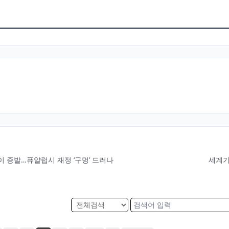
 증발…퓨얄럽시 재정 ‘구멍’ 드러나
세계기