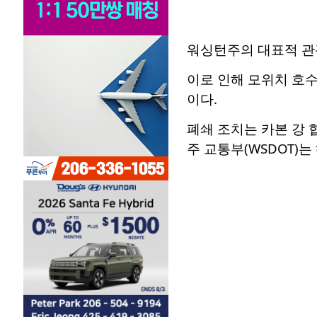
워싱턴주의 대표적 관
이로 인해 모위치 호수(M
이다.
폐쇄 조치는 카본 강 협
주 교통부(WSDOT)는