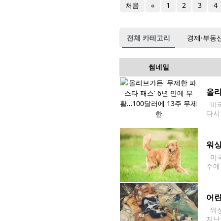
처음
«
1
2
3
4
전체 카테고리
경제·부동
썸네일
올리
미국 
다시
00
워싱
미국
주에
이번
스타
어린
워싱
지난 