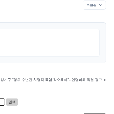
상기구 “향후 수년간 치명적 폭염 각오해야”…인명피해 직결 경고
»
검색