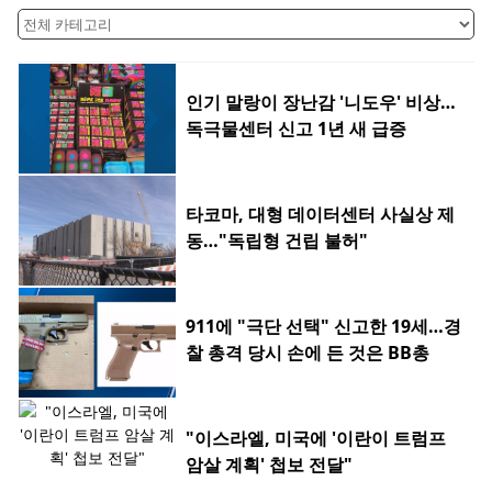
인기 말랑이 장난감 '니도우' 비상…
독극물센터 신고 1년 새 급증
타코마, 대형 데이터센터 사실상 제
동…"독립형 건립 불허"
911에 "극단 선택" 신고한 19세…경
찰 총격 당시 손에 든 것은 BB총
"이스라엘, 미국에 '이란이 트럼프
암살 계획' 첩보 전달"