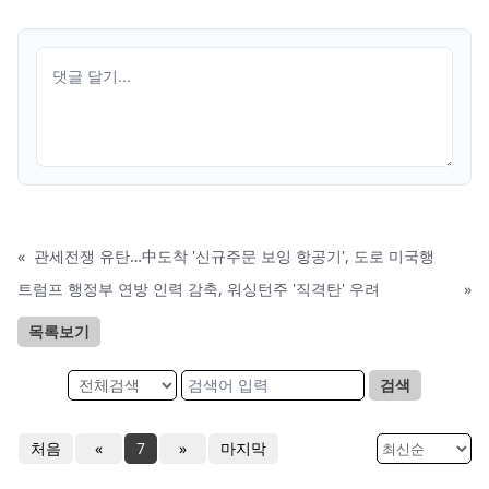
«
관세전쟁 유탄…中도착 '신규주문 보잉 항공기', 도로 미국행
트럼프 행정부 연방 인력 감축, 워싱턴주 '직격탄' 우려
»
목록보기
검색
처음
«
7
»
마지막