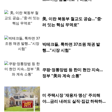
美, 이란 북동부 철교도 공습…"중·
러 잇는 핵심 무역로"
빅테크들, 툭하면 37조원 채권 발
행…"시장 시험"
쿠팡·정통망법 등 한미 현안 지속…
정부 "美와 계속 소통"
미 주택시장 '재융자 맹신' 주의해
야...금리 내려도 실직·집값 하락하
면 허사