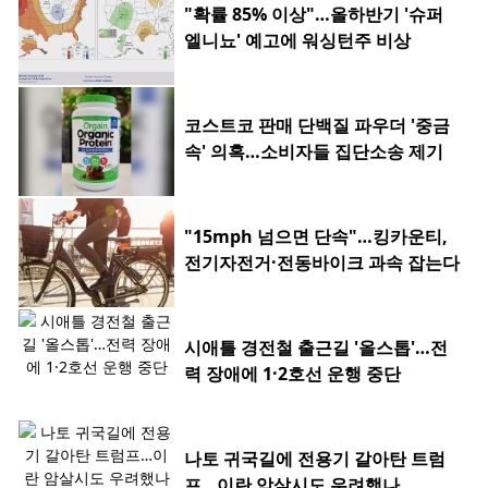
"확률 85% 이상"…올하반기 '슈퍼
엘니뇨' 예고에 워싱턴주 비상
코스트코 판매 단백질 파우더 '중금
속' 의혹…소비자들 집단소송 제기
"15mph 넘으면 단속"…킹카운티,
전기자전거·전동바이크 과속 잡는다
시애틀 경전철 출근길 '올스톱'…전
력 장애에 1·2호선 운행 중단
나토 귀국길에 전용기 갈아탄 트럼
프…이란 암살시도 우려했나