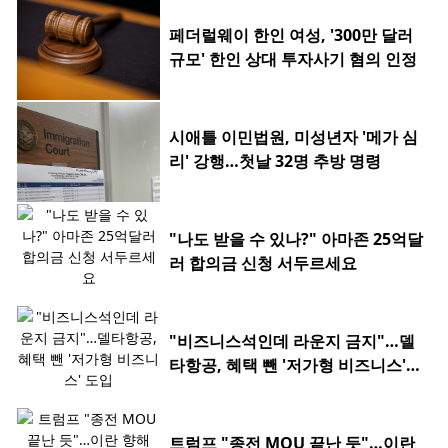
페더럴웨이 한인 여성, '300만 달러
규모' 한인 상대 투자사기 혐의 인정
시애틀 이민법원, 미성년자 '메가 심
리' 강행…첫날 32명 추방 명령
"나도 받을 수 있나?" 아마존 25억달
러 합의금 신청 서두르세요
"비즈니스석인데 라운지 금지"…델
타항공, 혜택 뺀 '저가형 비즈니스'
도입
트럼프 "종전 MOU 끝난 듯"…이란