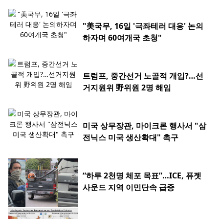
"美국무, 16일 '극좌테러 대응' 논의
하자며 60여개국 초청"
트럼프, 중간선거 노골적 개입?…선
거지원위 野위원 2명 해임
미국 상무장관, 마이크론 행사서 "삼
전닉스 미국 생산확대" 촉구
“하루 2천명 체포 목표”…ICE, 퓨젯
사운드 지역 이민단속 급증