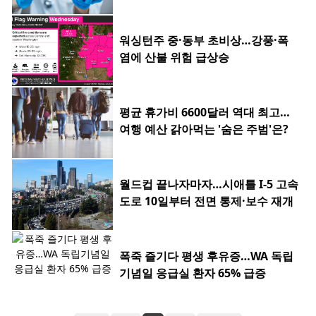
워싱턴주 중·동부 초비상…강풍·폭
염에 산불 위험 급상승
평균 휴가비 6600달러 역대 최고…
여행 예산 갉아먹는 '숨은 주범'은?
월드컵 끝나자마자…시애틀 I-5 고속
도로 10일부터 전면 통제·보수 재개
폭죽 즐기다 평생 후유증…WA 독립
기념일 응급실 환자 65% 급증