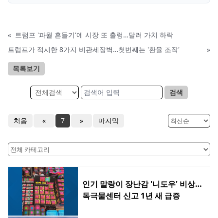
«
트럼프 '파월 흔들기'에 시장 또 출렁…달러 가치 하락
트럼프가 적시한 8가지 비관세장벽…첫번째는 '환율 조작'
»
목록보기
검색
처음
«
7
»
마지막
인기 말랑이 장난감 '니도우' 비상…
독극물센터 신고 1년 새 급증