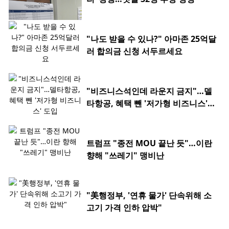
"나도 받을 수 있나?" 아마존 25억달
러 합의금 신청 서두르세요
"비즈니스석인데 라운지 금지"…델
타항공, 혜택 뺀 '저가형 비즈니스'
도입
트럼프 "종전 MOU 끝난 듯"…이란
향해 "쓰레기" 맹비난
"美행정부, '연휴 물가' 단속위해 소
고기 가격 인하 압박"