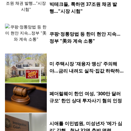
빅테크들, 툭하면 37조원 채권 발
행…"시장 시험"
쿠팡·정통망법 등 한미 현안 지속…
정부 "美와 계속 소통"
미 주택시장 '재융자 맹신' 주의해
야...금리 내려도 실직·집값 하락하
면 허사
페더럴웨이 한인 여성, '300만 달러
규모' 한인 상대 투자사기 혐의 인정
시애틀 이민법원, 미성년자 '메가 심
리' 강행…첫날 32명 추방 명령