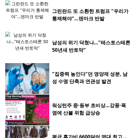
그린란드 또 소환한 트럼프 "우리가
통제해야"…덴마크 반발
남성의 위기 닥쳤나…"테스토스테론
50년새 반토막"
"집중력 높인다"던 영양제 성분, 남
성 수명 단축과 연관성 발견
워싱턴주 중·동부 초비상…강풍·폭
염에 산불 위험 급상승
평균 휴가비 6600달러 역대 최고…