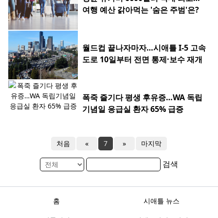
여행 예산 갉아먹는 '숨은 주범'은?
월드컵 끝나자마자…시애틀 I-5 고속
도로 10일부터 전면 통제·보수 재개
폭죽 즐기다 평생 후유증…WA 독립
기념일 응급실 환자 65% 급증
처음
«
7
»
마지막
검색
홈
시애틀 뉴스