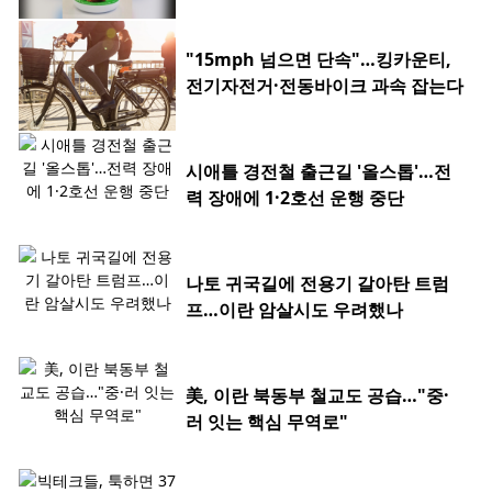
"15mph 넘으면 단속"…킹카운티,
전기자전거·전동바이크 과속 잡는다
시애틀 경전철 출근길 '올스톱'…전
력 장애에 1·2호선 운행 중단
나토 귀국길에 전용기 갈아탄 트럼
프…이란 암살시도 우려했나
美, 이란 북동부 철교도 공습…"중·
러 잇는 핵심 무역로"