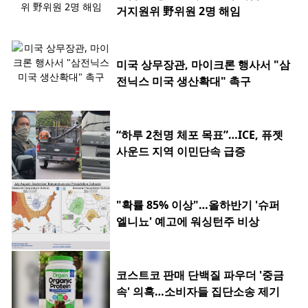
거지원위 野위원 2명 해임
미국 상무장관, 마이크론 행사서 "삼
전닉스 미국 생산확대" 촉구
“하루 2천명 체포 목표”…ICE, 퓨젯
사운드 지역 이민단속 급증
"확률 85% 이상"…올하반기 '슈퍼
엘니뇨' 예고에 워싱턴주 비상
코스트코 판매 단백질 파우더 '중금
속' 의혹…소비자들 집단소송 제기