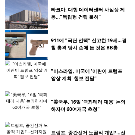
타코마, 대형 데이터센터 사실상 제
동…"독립형 건립 불허"
911에 "극단 선택" 신고한 19세…경
찰 총격 당시 손에 든 것은 BB총
"이스라엘, 미국에 '이란이 트럼프
암살 계획' 첩보 전달"
"美국무, 16일 '극좌테러 대응' 논의
하자며 60여개국 초청"
트럼프, 중간선거 노골적 개입?…선