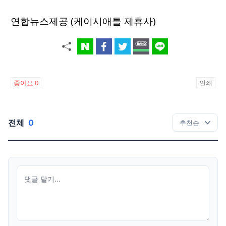
연합뉴스제공 (케이시애틀 제휴사)
좋아요
0
인쇄
전체
0