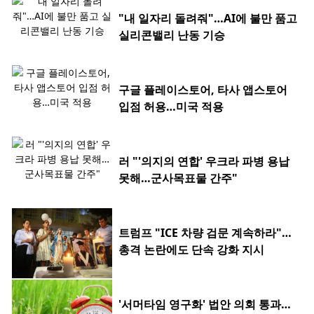
"내 일자리 돌려줘"…AI에 불만 품고
실리콘밸리 난동 기승
구글 플레이스토어, 타사 앱스토어
입점 허용…미국 적용
러 "'의지의 연합' 우크라 파병 용납
못해…군사목표물 간주"
트럼프 "ICE 차량 검문 계속하라"…
총격 논란에도 단속 강화 지시
'서머타임 영구화' 법안 의회 통과…