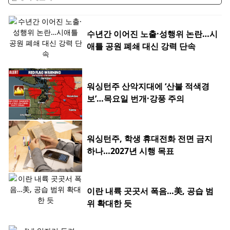
수년간 이어진 노출·성행위 논란…시
애틀 공원 폐쇄 대신 강력 단속
워싱턴주 산악지대에 ‘산불 적색경
보’…목요일 번개·강풍 주의
워싱턴주, 학생 휴대전화 전면 금지
하나…2027년 시행 목표
이란 내륙 곳곳서 폭음…美, 공습 범
위 확대한 듯