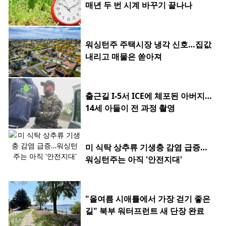
매년 두 번 시계 바꾸기 끝나나
워싱턴주 주택시장 냉각 신호…집값
내리고 매물은 쏟아져
출근길 I-5서 ICE에 체포된 아버지…
14세 아들이 전 과정 촬영
미 식탁 상추류 기생충 감염 급증…
워싱턴주는 아직 '안전지대'
"올여름 시애틀에서 가장 걷기 좋은
길" 북부 워터프런트 새 단장 완료