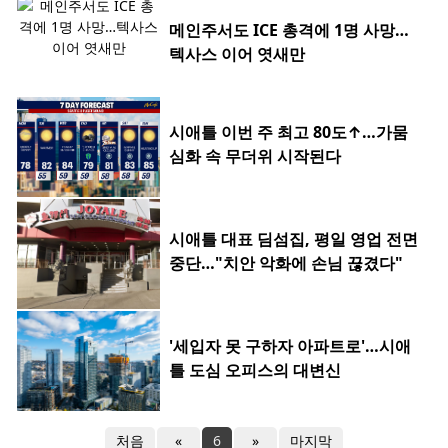
메인주서도 ICE 총격에 1명 사망…
텍사스 이어 엿새만
시애틀 이번 주 최고 80도↑…가뭄
심화 속 무더위 시작된다
시애틀 대표 딤섬집, 평일 영업 전면
중단…"치안 악화에 손님 끊겼다"
'세입자 못 구하자 아파트로'…시애
틀 도심 오피스의 대변신
처음
«
6
»
마지막