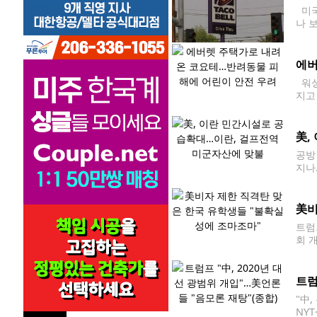
미국
나 
서 
추적
에버
워싱
지고
며,
美,
공방
지나
부사
했다
美비
트럼
회 
체류
업이
트럼
"中
NY