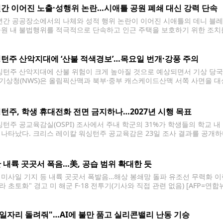
간 이어진 노출·성행위 논란…시애틀 공원 폐쇄 대신 강력 단속
간 공공장소에서의 나체와 성적 행위 논란이 이어진 시애틀의 데니 블레인
공원 내 불법행위를 적극적으로 단속하고 인근 주택을 보호하기 위한 조치
 23일 데니 블레인 공원에서의 공공 나체와 성행위가 공공의 평온과 이
턴주 산악지대에 ‘산불 적색경보’…목요일 번개·강풍 주의
턴주 산악지대에 산불 위험이 크게 높아질 것으로 예상되면서 기상 당국이 적색
기상청(NWS)은 올림픽산맥과 북부·중부 캐스케이드산맥 서쪽 사면을 대상
발령한다고 밝혔다. 적색경보는 산불 발생과 확산에 유리한 기상 조건이 임
 최대 72시간 전 산불
턴주, 학생 휴대전화 전면 금지하나…2027년 시행 목표
턴주 공교육감실(OSPI) 조사에서 주내 학군의 31%가 학생들의 학교 내
 나타났다. 크리스 레이칼 워싱턴주 공교육감은 23일 조사 결과를 공개하며
 등교부터 하교까지 사용하지 못하도록 하는 '종일 보관(Away for the 
 내륙 곳곳서 폭음…美, 공습 범위 확대한 듯
 미사일 기지 등 내륙 곳곳서 폭발음…해상 봉쇄망 돌파 유조선 무력화 이란
라 초토화" 경고 미 해군 F-18 전투기(기사와 직접 관련 없음) [AFP=연
을 넘어 수도 테헤란 외곽과 내륙 깊숙한 곳까지 공습 범위를 전격 확대했
 일자리 돌려줘"…AI에 불만 품고 실리콘밸리 난동 기승