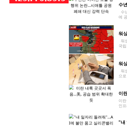
수년
수년
에 
사는
워싱
워싱
국립
를 
보는
워싱
워싱
으로
화를
이란
이란
인프
연안
"내