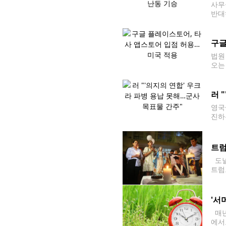
사무
반대
기업
프란
구글
법원
오는
등이
해달
러 
영국
진하
병할
부 
트럼
도널
트럼
하는
라"
'서
매년
에서도