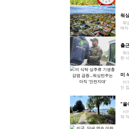
넘겼
만 
워싱
워싱
매자
장 보
어 
출근
워싱
한 
터로
원들
미 
미국
인 
지만
호사
"올
시애
체 
과 
입됐