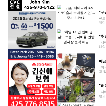
일(
통령
"구
AI
제미
연례 
라고
"취
시애
해임
령의
으로
예금
미국
고 
유지
"배
시애
면으
싱턴