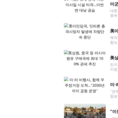
미군
대툰
중부
야간
美이
백악
합뉴
여파
렸다
美상
린지
이엄
러 
미·
"관
탑승
지시
께 
"이