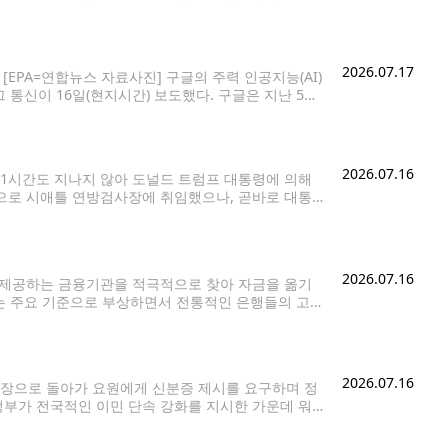
연합뉴스. 재판매 및 DB 금지] 도널드 트럼프 미국 대
2026.07.17
EPA=연합뉴스 자료사진] 구글의 주력 인공지능(AI)
통신이 16일(현지시간) 보도했다. 구글은 지난 5월
 본 모델인 '제미나이3.5 프로'도 6월 중에 내놓을 것이
2026.07.16
1시간도 지나지 않아 도널드 트럼프 대통령에 의해
으로 시애틀 연방검사장에 취임했으나, 곧바로 대통
이메일로 전달받았다고 밝혔다. 로고프는 연방검사 출신
2026.07.16
 제공하는 금융기관을 적극적으로 찾아 자금을 옮기
하는 주요 기준으로 부상하면서 전통적인 은행들의 고객
크가 지난 4월 미국 성인 1천명을
2026.07.16
현장으로 돌아가 요원에게 신분증 제시를 요구하며 정
정부가 전국적인 이민 단속 강화를 지시한 가운데 워
맞물려 주목받고 있다. 시애틀 주민 존 심스는 지난