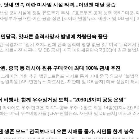
, 닷새 연속 이란 미사일 시설 타격…이번엔 대낮 공습
브섬 군사시설에 정밀 유도무기 투하…"호르무즈 공격 능력 약화" 미군, 대
사령부가 공개한 이란 공습 장면 [로이터 연합뉴스. 재판매 및 DB 금지]
에 주로 공습을 해오던 것과 달리 이번엔 대낮에 타격을 감행했다. 대(對
민당국, 잇따른 총격사망자 발생에 차량단속 중단
관 국경차르 "일시 조치…전체 단속 실적에 영향 없을 것" 미국 뉴욕에서 열
스 자료사진.재판매 및 DB 금지] 미국 이민세관단속국(ICE)이 최근 불
로 단속 방식을 조정했다. CNN은 14일(현지시간) ICE가 최근 소속 요
고 보도했다.
원, 중국 등 러시아 원유 구매국에 최대 100% 관세 추진
 그레이엄 의원 추진 법안…트럼프 지지로 통과 기대 중국 외교부 "불법적
 상원의원 [AP=연합뉴스 자료사진. 재판매 및 DB 금지] 미국 상원이 러
제재안을 추진 중이다. 도널드 트럼프 대통령이 지지 의사를 표명하면서 통
러 비행사, 함께 우주정거장 도착…"2030년까지 공동 운영"
계 악화에도 우주 협력은 지속"…양국 우주 수장도 회동 14일(현지시간
하는 미·러 우주비행사들 [EPA=연합뉴스. 재판매 및 DB 금지] 미국과 
간) 국제우주정거장(ISS)에 무사히 도착했다. AP 통신 등 외신에 따르면 
카자흐스탄 바이코누르 우주기지에서 발사됐다. 이 우주선에는
젠 생존 모드" 전국보다 더 오른 시애틀 물가, 시민들 한계 봉착