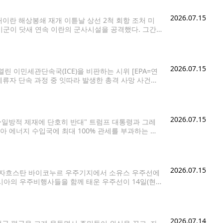
2026.07.15
이란 해상봉쇄 재개 이튿날 상선 2척 회항 조처 미
 미군이 닷새 연속 이란의 군사시설을 공격했다. 그간
)이란 군사작전을 수행 중인
2026.07.15
린 이민세관단속국(ICE)을 비판하는 시위 [EPA=연
법체류자 단속 과정 중 잇따라 발생한 총격 사망 사건의
원들에게 차량 정지 단속을 대부분 중단하라는 지시를 내
2026.07.15
·일방적 제재에 단호히 반대" 트럼프 대통령과 그레
시아 에너지 수입국에 최대 100% 관세를 부과하는 대
과 가능성이 주목된다. 블룸버그, 로이터 등 외신은
2026.07.15
) 카자흐스탄 바이코누르 우주기지에서 소유스 우주선에
러시아의 우주비행사들을 함께 태운 우주선이 14일(현
러시아의 소유스 MS-29 우주선이 이날 오후 7시47분
2026.07.14