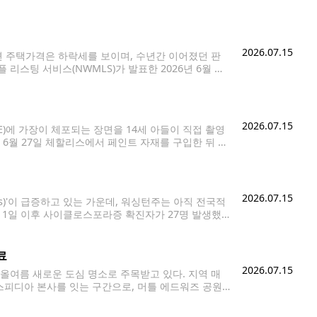
두 차례 시계를 앞뒤로 조정하는 절차가 사라진다. 다
2026.07.15
 주택가격은 하락세를 보이며, 수년간 이어졌던 판
리스팅 서비스(NWMLS)가 발표한 2026년 6월 시
 집계돼 전년 동기 대비 16.4% 증가했다. 이는 올해 들
2026.07.15
에 가장이 체포되는 장면을 14세 아들이 직접 촬영
6월 27일 체할리스에서 페인트 자재를 구입한 뒤 일
 달리던 중 발생했다. 당시 촬영된 영상에는 연방 이민요
2026.07.15
s)'이 급증하고 있는 가운데, 워싱턴주는 아직 전국적
월 1일 이후 사이클로스포라증 확진자가 27명 발생했
것으로 조사됐다고 밝혔다. 시애틀의 식품안전 전문 변
료
2026.07.15
여름 새로운 도심 명소로 주목받고 있다. 지역 매
피디아 본사를 잇는 구간으로, 머틀 에드워즈 공원
 사업에는 약 5천600만 달러의 민간 기부금이 투