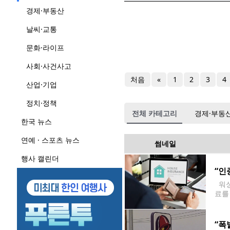
경제·부동산
날씨·교통
문화·라이프
사회·사건사고
처음
«
1
2
3
4
산업·기업
정치·정책
전체 카테고리
경제·부동
한국 뉴스
연예 · 스포츠 뉴스
썸네일
행사 캘린더
“인
워싱
료를
료 
다수
“폭