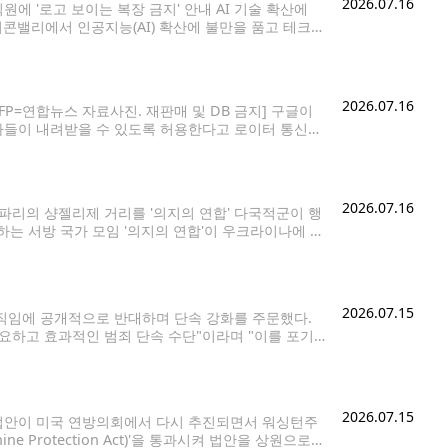
2026.07.16
에 '로고 보이는 복장 금지' 안내 AI 기술 확산에
리콘밸리에서 인공지능(AI) 확산에 불만을 품고 테크
지시간) 월스트리트저널(WSJ)에 따르면 지난 4월 샌
2026.07.16
P=연합뉴스 자료사진. 재판매 및 DB 금지] 구글이
자들이 내려받을 수 있도록 허용한다고 로이터 통신
서류에서 에픽게임즈와의 반독점 소송 최종 판결을 변경
2026.07.16
 파리의 샹젤리제 거리를 '의지의 연합' 다국적군이 행
원하는 서방 국가 모임 '의지의 연합'이 우크라이나에 파
일(현지시간) 보도했다. 마리야 자하로바 러시아 외무
2026.07.15
직임에 공개적으로 반대하며 단속 강화를 주문했다.
중요하고 효과적인 범죄 단속 수단"이라며 "이를 포기
공정하게 행동하되 매우 중요한 임무를 계속 수행하
2026.07.15
법안이 미국 연방의회에서 다시 추진되면서 워싱턴주
 Protection Act)'을 통과시켜 법안을 상원으로