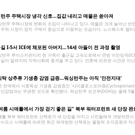
다. 법안이 최종 통과되면 미국은 연중 서머타임을 유지하게 되며, 매년 
각 주는 필요에 따라
턴주 주택시장 냉각 신호…집값 내리고 매물은 쏟아져
턴주 주택시장에 변화의 조짐이 나타나고 있다. 매물은 크게 늘어난 반면
 우위 시장이 점차 구매자 중심으로 이동하는 모습이다. 노스웨스트 멀티플 
고서에 따르면 워싱턴주 활성 매물(active listings)은 2만3천88건으로
가장 많은
길 I-5서 ICE에 체포된 아버지…14세 아들이 전 과정 촬영
턴주 루이스카운티의 한 가족이 출근길 고속도로에서 연방 이민당국(ICE)
사실이 알려지며 지역사회에 충격을 주고 있다. 언론에 따르면 사건은 지난 
 향하던 에제키엘 파카스(37)와 그의 14세 아들이 주간고속도로(I-5)를
이 차량을
식탁 상추류 기생충 감염 급증…워싱턴주는 아직 '안전지대'
 전역에서 식중독성 기생충 감염증인 '사이클로스포라증(Cyclosporiasi
집단감염과는 무관한 것으로 확인됐다. 워싱턴주 보건부(DOH)는 올해 5
, 현재 미국 34개 주에서 진행 중인 집단감염 사례와는 연관성이 없는 
 빌 말러는 "현재 워싱턴주의 발생 규모는
여름 시애틀에서 가장 걷기 좋은 길" 북부 워터프런트 새 단장 완
틀 북부 워터프런트 산책로가 새 단장을 마치고 시민들에게 개방되면서 올
악시오스 시애틀에 따르면 최근 재개방된 산책로는 올림픽 조각공원과 익스
센테니얼 공원을 중심으로 보행자와 자전거 이용 환경을 대폭 개선했다. 이번
다.