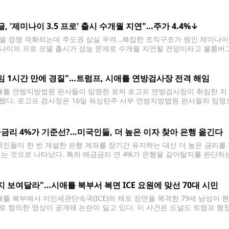
현지시간) 워싱틴DC 백악관 이스트룸에서 대국민 연설을 하고 있다. [AP=
은 자신이 재선에
글, '제미나이 3.5 프로' 출시 수개월 지연"…주가 4.4%↓
모델 경쟁 격화되는데 주도권 상실 우려…복잡한 조직구조가 원인 제미나이 [
나이의 프로 모델 출시가 성능 문제로 수개월 지연될 전망이라고 블룸버그 
개발자 회의 'I/O'에서 경량 AI 모델 '제미나이3.5 플래시'를 선보이면서,
 예고했다. 그러나
임 1시간 만에 경질"…트럼프, 시애틀 연방검사장 전격 해임
틀 연방지방법원 판사들이 임명한 로저 로고프 연방검사장이 취임한 지 
됐다. 로고프 검사장은 16일 워싱턴주 서부 연방지방법원 판사들의 임명
 해임 통보를 받았다. 그는 해임 사실을 ‘대통령의 메시지’라는 제목의 
 킹카운티 고등법원 판사를 지냈으며,
금리 4%가 기준선?…미국인들, 더 높은 이자 찾아 은행 옮긴다
인들이 한 번 개설한 은행 계좌를 장기간 유지하는 대신 더 높은 금리를
있는 것으로 나타났다. 특히 예금금리 연 4%가 은행을 갈아탈지를 판단
 전략에도 변화가 필요하다는 분석이 나온다. 크레딧 원(Credit One) 뱅
지 보여달라"…시애틀 북부서 복면 ICE 요원에 맞선 70대 시민
틀 북부에서 이민세관단속국(ICE)의 체포 장면을 목격한 79세 남성이 
로 항의한 영상이 공개돼 논란이 일고 있다. 이 사건은 도널드 트럼프 행
주에서도 체포와 구금 사례가 증가하고 있다는 이민자 권익단체의 주장과 