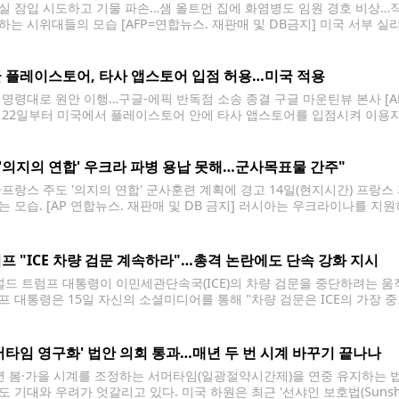
실 잠입 시도하고 기물 파손…샘 올트먼 집에 화염병도 임원 경호 비상…직원
하는 시위대들의 모습 [AFP=연합뉴스. 재판매 및 DB금지] 미국 서부 실
을 상대로 난동을 부리는 테러 시도가 급증하는 것으로 나타났다. 15일(현
시스코에 있는
 플레이스토어, 타사 앱스토어 입점 허용…미국 적용
 명령대로 원안 이행…구글-에픽 반독점 소송 종결 구글 마운틴뷰 본사 [AF
 22일부터 미국에서 플레이스토어 안에 타사 앱스토어를 입점시켜 이용
 16일 보도했다. 구글은 14일(현지시간) 캘리포니아주 연방법원에 낸 
라는 신청을 철회하고 미국
"'의지의 연합' 우크라 파병 용납 못해…군사목표물 간주"
·프랑스 주도 '의지의 연합' 군사훈련 계획에 경고 14일(현지시간) 프랑스
는 모습. [AP 연합뉴스. 재판매 및 DB 금지] 러시아는 우크라이나를 지
 경우 이를 용납하지 않을 것이라고 경고했다고 리아노보스티 통신이 15
대변인은 브리핑에서 "프랑스
프 "ICE 차량 검문 계속하라"…총격 논란에도 단속 강화 지시
드 트럼프 대통령이 이민세관단속국(ICE)의 차량 검문을 중단하려는 움
프 대통령은 15일 자신의 소셜미디어를 통해 "차량 검문은 ICE의 가장 
 것은 범죄자들의 의도에 말려드는 것"이라고 밝혔다. 이어 "신중하고 
고 강조했다. 이번 발언은 ICE가
머타임 영구화' 법안 의회 통과…매년 두 번 시계 바꾸기 끝나나
 봄·가을 시계를 조정하는 서머타임(일광절약시간제)을 연중 유지하는 
 기대와 우려가 엇갈리고 있다. 미국 하원은 최근 '선샤인 보호법(Sunshine