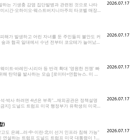
2026.07.17
유발하는 기생충 감염 집단발병과 관련된 것으로 나타
나·미시간·오하이오·웨스트버지니아주의 타코벨 매장에
 식품의약국(FDA), 각 주 보건당국은 집단발병 원인을
2026.07.17
피해가 발생하고 어린 자녀를 둔 주민들의 불안도 커
한 숲과 협곡 일대에서 수년 전부터 코요테가 늘어났으
아졌다고 말했다. 라이트는 지난해 반려묘 한 마리가
2026.07.17
웨이트·바레인·시리아 등 반격 확대 '영원한 전쟁' 빠
위해 탄약을 발사하는 모습 [로이터=연합뉴스. 미 중
권을 둘러싼 미국과 이란의 무력 충돌이 일주일째 격화
2026.07.17
 석·박사 하려면 4년은 부족"…재외공관은 정책설명
 금지] 도널드 트럼프 미국 행정부가 유학생의 미국
안이 커지고 있다. 16일(현지시간) 국토안보부는 학
합)
2026.07.17
알고도 은폐…러·中·이란·北이 선거 인프라 침해 가능"
국민 연설하는 트럼프 도널드 트럼프 미국 대통령이 16