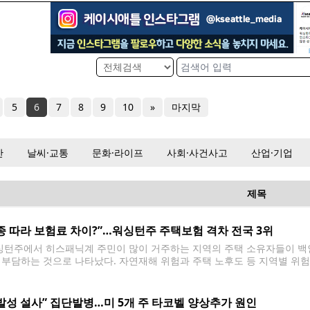
5
6
7
8
9
10
»
마지막
산
날씨·교통
문화·라이프
사회·사건사고
산업·기업
제목
종 따라 보험료 차이?”…워싱턴주 주택보험 격차 전국 3위
턴주에서 히스패닉계 주민이 많이 거주하는 지역의 주택 소유자들이 백인
 부담하는 것으로 나타났다. 자연재해 위험과 주택 노후도 등 지역별 위험
산정의 공정성을 둘러싼 논란이 커지고 있다. 소비자연맹(CFA)이 최근 
인
발성 설사” 집단발병…미 5개 주 타코벨 양상추가 원인