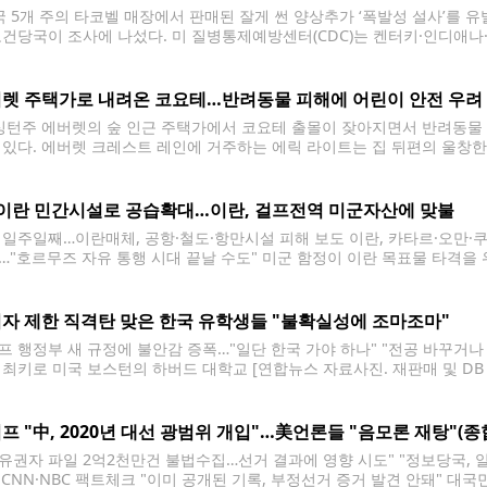
 5개 주의 타코벨 매장에서 판매된 잘게 썬 양상추가 ‘폭발성 설사’를 
보건당국이 조사에 나섰다. 미 질병통제예방센터(CDC)는 켄터키·인디애
식사한 뒤 총 1천644명 이상이 감염된 것으로 확인됐다고 밝혔다. CDC와
한 결과 타코벨에서 제공된 잘게 썬 양상추를
렛 주택가로 내려온 코요테…반려동물 피해에 어린이 안전 우려
턴주 에버렛의 숲 인근 주택가에서 코요테 출몰이 잦아지면서 반려동물 
 있다. 에버렛 크레스트 레인에 거주하는 에릭 라이트는 집 뒤편의 울창
 최근에는 사람과 주택가를 두려워하지 않고 대담하게 접근하는 사례가 잦
 이란 민간시설로 공습확대…이란, 걸프전역 미군자산에 맞불
 일주일째…이란매체, 공항·철도·항만시설 피해 보도 이란, 카타르·오만·쿠
…"호르무즈 자유 통행 시대 끝날 수도" 미군 함정이 이란 목표물 타격을 
령부 제공. 재판매 및 DB 금지] 에너지 수송로인 호르무즈 해협의 통제
. 미국의 공습은 해협
자 제한 직격탄 맞은 한국 유학생들 "불확실성에 조마조마"
프 행정부 새 규정에 불안감 증폭…"일단 한국 가야 하나" "전공 바꾸거나
개최키로 미국 보스턴의 하버드 대학교 [연합뉴스 자료사진. 재판매 및 DB
 기간을 최장 4년으로 제한하면서 미국에서 공부 중인 한국 유학생들의 불
 끝날
프 "中, 2020년 대선 광범위 개입"…美언론들 "음모론 재탕"(종
, 유권자 파일 2억2천만건 불법수집…선거 결과에 영향 시도" "정보당국, 
T·CNN·NBC 팩트체크 "이미 공개된 기록, 부정선거 증거 발견 안돼" 대