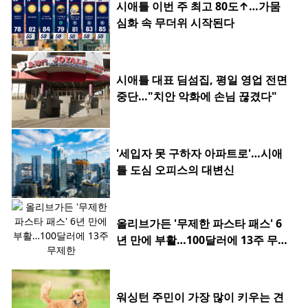
시애틀 이번 주 최고 80도↑…가뭄
심화 속 무더위 시작된다
시애틀 대표 딤섬집, 평일 영업 전면
중단…"치안 악화에 손님 끊겼다"
'세입자 못 구하자 아파트로'…시애
틀 도심 오피스의 대변신
올리브가든 '무제한 파스타 패스' 6
년 만에 부활…100달러에 13주 무제
한
워싱턴 주민이 가장 많이 키우는 견