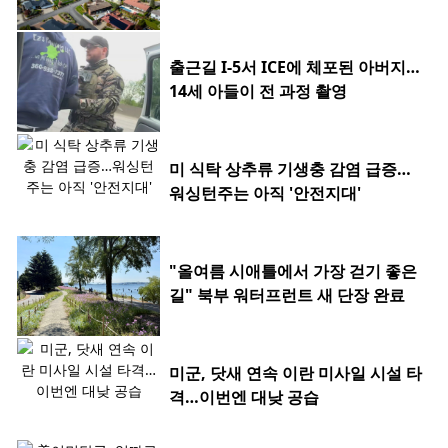
출근길 I-5서 ICE에 체포된 아버지…
14세 아들이 전 과정 촬영
미 식탁 상추류 기생충 감염 급증…
워싱턴주는 아직 '안전지대'
"올여름 시애틀에서 가장 걷기 좋은
길" 북부 워터프런트 새 단장 완료
미군, 닷새 연속 이란 미사일 시설 타
격…이번엔 대낮 공습