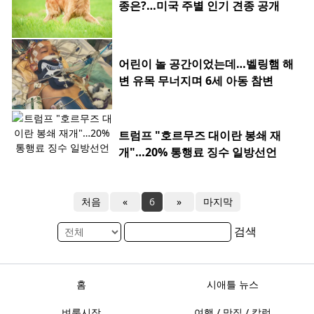
종은?…미국 주별 인기 견종 공개
어린이 놀 공간이었는데…벨링햄 해
변 유목 무너지며 6세 아동 참변
트럼프 "호르무즈 대이란 봉쇄 재
개"…20% 통행료 징수 일방선언
처음
«
6
»
마지막
검색
홈
시애틀 뉴스
벼룩시장
여행 / 맛집 / 칼럼