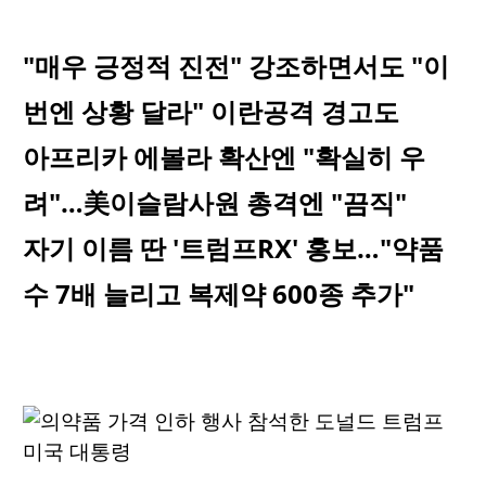
"매우 긍정적 진전" 강조하면서도 "이
번엔 상황 달라" 이란공격 경고도
아프리카 에볼라 확산엔 "확실히 우
려"…美이슬람사원 총격엔 "끔직"
자기 이름 딴 '트럼프RX' 홍보…"약품
수 7배 늘리고 복제약 600종 추가"