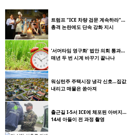
트럼프 "ICE 차량 검문 계속하라"…
총격 논란에도 단속 강화 지시
'서머타임 영구화' 법안 의회 통과…
매년 두 번 시계 바꾸기 끝나나
워싱턴주 주택시장 냉각 신호…집값
내리고 매물은 쏟아져
출근길 I-5서 ICE에 체포된 아버지…
14세 아들이 전 과정 촬영