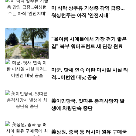
미 식탁 상추류 기생충 감염 급증…
워싱턴주는 아직 '안전지대'
"올여름 시애틀에서 가장 걷기 좋은
길" 북부 워터프런트 새 단장 완료
미군, 닷새 연속 이란 미사일 시설 타
격…이번엔 대낮 공습
美이민당국, 잇따른 총격사망자 발
생에 차량단속 중단
美상원, 중국 등 러시아 원유 구매국