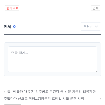
좋아요
0
인쇄
전체
0
«
美, '에볼라 대유행' 민주콩고·우간다 등 방문 외국인 입국제한
주말마다 산으로 직행…킹카운티 트레일 셔틀 운행 시작
»