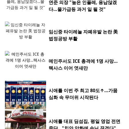
연준 의장 "높은 인플레, 용납않겠
다…물가급등 과거 일 될 것"
임신중 타이레놀 자폐유발 논란 美
법정공방 부활
메인주서도 ICE 총격에 1명 사망…
텍사스 이어 엿새만
시애틀 이번 주 최고 80도↑…가뭄
심화 속 무더위 시작된다
시애틀 대표 딤섬집, 평일 영업 전면
중단…"치안 악화에 손님 끊겼다"