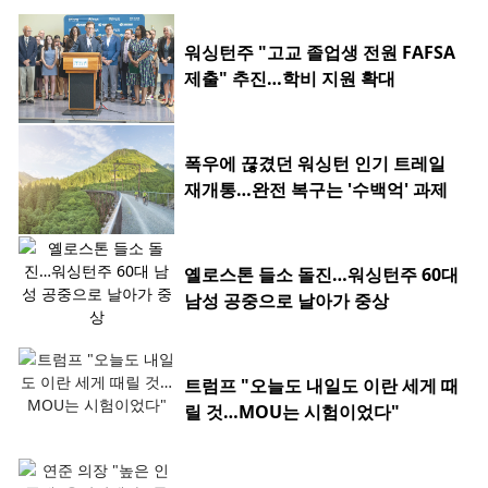
워싱턴주 "고교 졸업생 전원 FAFSA
제출" 추진…학비 지원 확대
폭우에 끊겼던 워싱턴 인기 트레일
재개통…완전 복구는 '수백억' 과제
옐로스톤 들소 돌진…워싱턴주 60대
남성 공중으로 날아가 중상
트럼프 "오늘도 내일도 이란 세게 때
릴 것…MOU는 시험이었다"