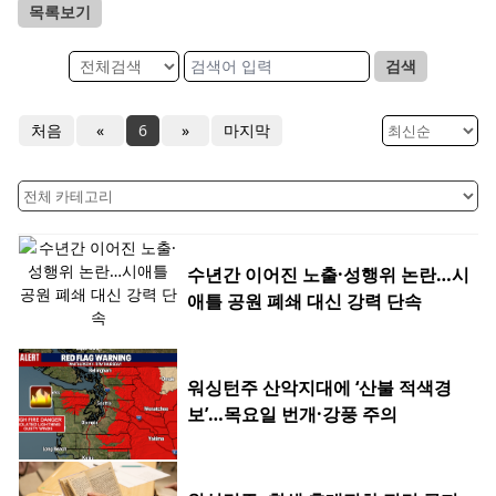
목록보기
검색
처음
«
6
»
마지막
수년간 이어진 노출·성행위 논란…시
애틀 공원 폐쇄 대신 강력 단속
워싱턴주 산악지대에 ‘산불 적색경
보’…목요일 번개·강풍 주의