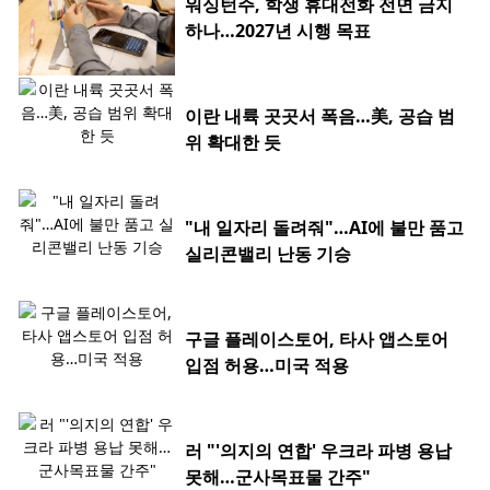
워싱턴주, 학생 휴대전화 전면 금지
하나…2027년 시행 목표
이란 내륙 곳곳서 폭음…美, 공습 범
위 확대한 듯
"내 일자리 돌려줘"…AI에 불만 품고
실리콘밸리 난동 기승
구글 플레이스토어, 타사 앱스토어
입점 허용…미국 적용
러 "'의지의 연합' 우크라 파병 용납
못해…군사목표물 간주"