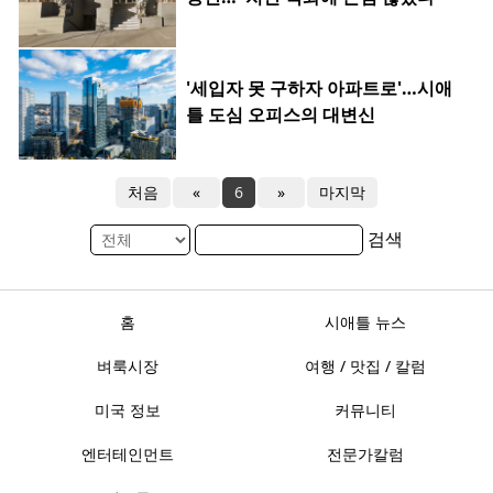
'세입자 못 구하자 아파트로'…시애
틀 도심 오피스의 대변신
처음
«
6
»
마지막
검색
홈
시애틀 뉴스
벼룩시장
여행 / 맛집 / 칼럼
미국 정보
커뮤니티
엔터테인먼트
전문가칼럼