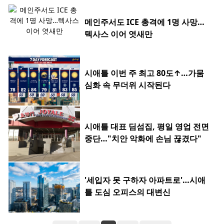
메인주서도 ICE 총격에 1명 사망…
텍사스 이어 엿새만
시애틀 이번 주 최고 80도↑…가뭄
심화 속 무더위 시작된다
시애틀 대표 딤섬집, 평일 영업 전면
중단…"치안 악화에 손님 끊겼다"
'세입자 못 구하자 아파트로'…시애
틀 도심 오피스의 대변신