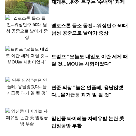
재개통…완전 복구는 '수백억' 과제
옐로스톤 들소 돌진…워싱턴주 60대
남성 공중으로 날아가 중상
트럼프 "오늘도 내일도 이란 세게 때
릴 것…MOU는 시험이었다"
연준 의장 "높은 인플레, 용납않겠
다…물가급등 과거 일 될 것"
임신중 타이레놀 자폐유발 논란 美
법정공방 부활