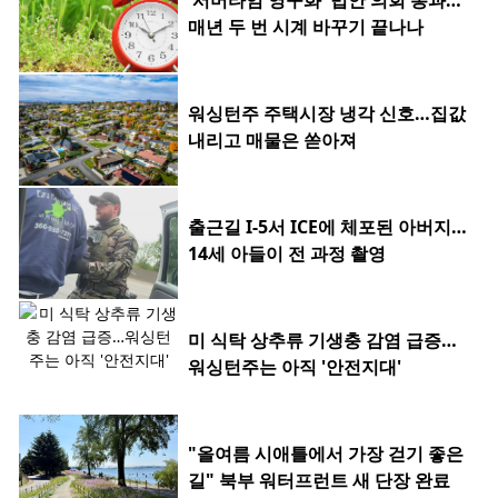
'서머타임 영구화' 법안 의회 통과…
매년 두 번 시계 바꾸기 끝나나
워싱턴주 주택시장 냉각 신호…집값
내리고 매물은 쏟아져
출근길 I-5서 ICE에 체포된 아버지…
14세 아들이 전 과정 촬영
미 식탁 상추류 기생충 감염 급증…
워싱턴주는 아직 '안전지대'
"올여름 시애틀에서 가장 걷기 좋은
길" 북부 워터프런트 새 단장 완료