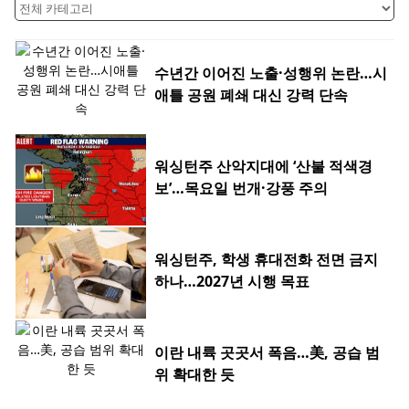
수년간 이어진 노출·성행위 논란…시
애틀 공원 폐쇄 대신 강력 단속
워싱턴주 산악지대에 ‘산불 적색경
보’…목요일 번개·강풍 주의
워싱턴주, 학생 휴대전화 전면 금지
하나…2027년 시행 목표
이란 내륙 곳곳서 폭음…美, 공습 범
위 확대한 듯