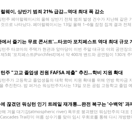
는
럴웨이, 상반기 범죄 21% 급감…역대 최대 폭 감소
턴주 페더럴웨이시의 올해 상반기 전체 범죄 발생 건수가 지난해 같은 기
 것으로 나타났다. 페더럴웨이시는 13일 올해 1~6월 잠정 집계 결과 전체
 인력 확충과 데이터 기반 치안, 첨단 기술 활용, 집중 단속, 주 법률
관에서 즐기는 무료 콘서트'…타코마 포치페스트 역대 최대 규모 
턴주 타코마의 주택가 현관과 앞마당이 이번 주말 대규모 야외 공연장으로 변
 제5회 '포치페스트(Porchfest)'에서 약 400개 밴드와 공연팀이 13
 행사는 무료로 진행되며 타코마 중심부 약 10개 블록에서 열린다. 관람
할 수 있다.
턴주 "고교 졸업생 전원 FAFSA 제출" 추진…학비 지원 확대
턴주가 고등학교 졸업생들의 대학 학비 지원 확대를 위해 연방 학자금 지원
을 추진한다. 밥 퍼거슨 워싱턴주지사는 13일 모든 공립 고등학교 졸업 예정자
pplication for Federal Student Aid) 또는 주정부 학자금 지원 신청서(WASFA
 Aid)를 반드시
에 끊겼던 워싱턴 인기 트레일 재개통…완전 복구는 '수백억' 과
 겨울 대기강(atmospheric river) 폭우로 붕괴됐던 워싱턴주의 대표
o Cascades Trail)'이 여름 성수기를 맞아 임시 우회로를 통해 다시 
 예상돼 재원 마련이 과제로 남았다. 워싱턴주립공원은 지난해 12월 기
해 지난