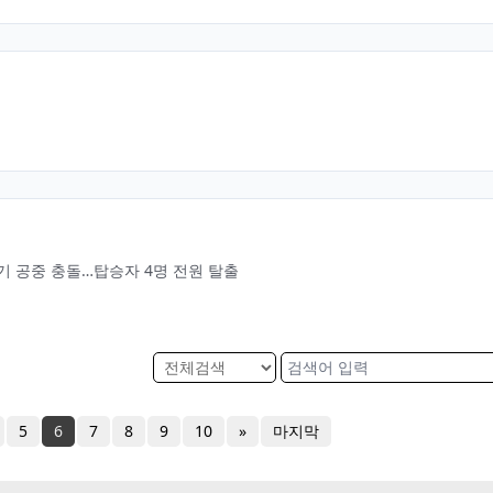
투기 공중 충돌…탑승자 4명 전원 탈출
5
6
7
8
9
10
»
마지막