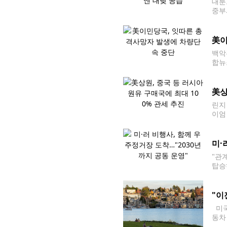
대툰
중부
야간
美이
백악
합뉴
여파
렸다
美상
린지
이엄
러 
미·
"관
탑승
지시
께 
"이
미국
동차
·타