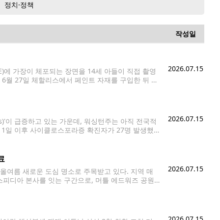
정치·정책
작성일
2026.07.15
에 가장이 체포되는 장면을 14세 아들이 직접 촬영
6월 27일 체할리스에서 페인트 자재를 구입한 뒤 일
 달리던 중 발생했다. 당시 촬영된 영상에는 연방 이민요
2026.07.15
s)'이 급증하고 있는 가운데, 워싱턴주는 아직 전국적
월 1일 이후 사이클로스포라증 확진자가 27명 발생했
것으로 조사됐다고 밝혔다. 시애틀의 식품안전 전문 변
료
2026.07.15
여름 새로운 도심 명소로 주목받고 있다. 지역 매
피디아 본사를 잇는 구간으로, 머틀 에드워즈 공원
 사업에는 약 5천600만 달러의 민간 기부금이 투
2026.07.15