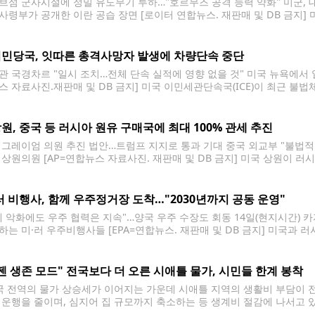
브섬 군사시설에 정밀 유도무기 투하…"호르무즈 공격 능력 약화" 미군, 대
사령부가 공개한 이란 공습 장면 [로이터 연합뉴스. 재판매 및 DB 금지]
에 주로 공습을 해오던 것과 달리 이번엔 대낮에 타격을 감행했다. 대(對
민당국, 잇따른 총격사망자 발생에 차량단속 중단
관 국경차르 "일시 조치…전체 단속 실적에 영향 없을 것" 미국 뉴욕에서 열
스 자료사진.재판매 및 DB 금지] 미국 이민세관단속국(ICE)이 최근 불
로 단속 방식을 조정했다. CNN은 14일(현지시간) ICE가 최근 소속 요
고 보도했다.
원, 중국 등 러시아 원유 구매국에 최대 100% 관세 추진
 그레이엄 의원 추진 법안…트럼프 지지로 통과 기대 중국 외교부 "불법적
 상원의원 [AP=연합뉴스 자료사진. 재판매 및 DB 금지] 미국 상원이 러
제재안을 추진 중이다. 도널드 트럼프 대통령이 지지 의사를 표명하면서 통
러 비행사, 함께 우주정거장 도착…"2030년까지 공동 운영"
계 악화에도 우주 협력은 지속"…양국 우주 수장도 회동 14일(현지시간
하는 미·러 우주비행사들 [EPA=연합뉴스. 재판매 및 DB 금지] 미국과 
간) 국제우주정거장(ISS)에 무사히 도착했다. AP 통신 등 외신에 따르면 
카자흐스탄 바이코누르 우주기지에서 발사됐다. 이 우주선에는
젠 생존 모드" 전국보다 더 오른 시애틀 물가, 시민들 한계 봉착
 전역의 물가 상승세가 이어지는 가운데 시애틀 지역의 생활비 부담이 전
 운행을 줄이며, 심지어 집 규모까지 축소하는 등 생계비 절감에 나서고 있
코마·벨뷰 지역의 6월 연간 물가상승률은 4.5%로 집계됐다. 이는 4월(4.9