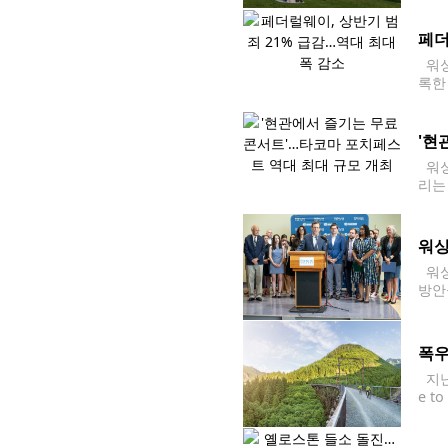
웃도
페더
워싱
록한
경찰
'현
워싱
리는
다.
감상
워싱
워싱
방안
e A
ial
폭우
지난해
e t
으로
조성