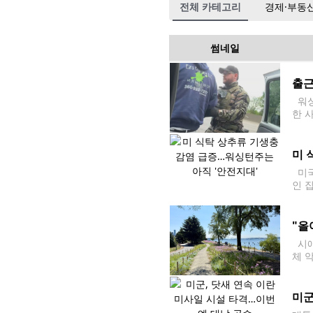
전체 카테고리
경제·부동
썸네일
출근
워싱
한 
터로
원들
미 
미국
인 
지만
호사
"올
시애
체 
과 
입됐
미군