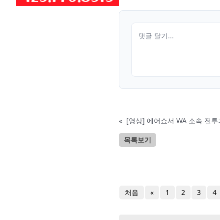
«
[영상] 에어쇼서 WA 소속 전
목록보기
처음
«
1
2
3
4