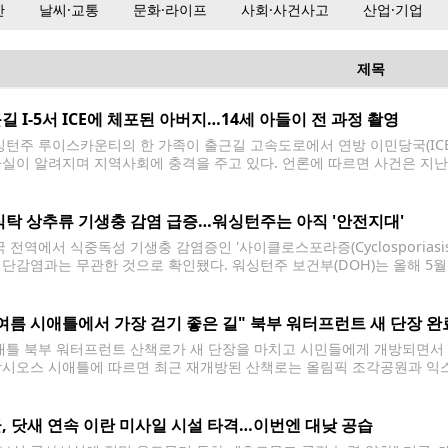
산
날씨·교통
문화·라이프
사회·사건사고
산업·기업
제목
길 I-5서 ICE에 체포된 아버지…14세 아들이 전 과정 촬영
턴주 루이스카운티의 한 가족이 출근길 고속도로에서 연방 이민당국(ICE)
사실이 알려지며 지역사회에 충격을 주고 있다. 언론에 따르면 사건은 지난 
 향하던 에제키엘 파카스(37)와 그의 14세 아들이 주간고속도로(I-5)를
이 차량을
식탁 상추류 기생충 감염 급증…워싱턴주는 아직 '안전지대'
 전역에서 식중독성 기생충 감염증인 '사이클로스포라증(Cyclosporiasi
집단감염과는 무관한 것으로 확인됐다. 워싱턴주 보건부(DOH)는 올해 5
, 현재 미국 34개 주에서 진행 중인 집단감염 사례와는 연관성이 없는 
 빌 말러는 "현재 워싱턴주의 발생 규모는
여름 시애틀에서 가장 걷기 좋은 길" 북부 워터프런트 새 단장 완
틀 북부 워터프런트 산책로가 새 단장을 마치고 시민들에게 개방되면서 올
악시오스 시애틀에 따르면 최근 재개방된 산책로는 올림픽 조각공원과 익스
센테니얼 공원을 중심으로 보행자와 자전거 이용 환경을 대폭 개선했다. 이번
다.
, 닷새 연속 이란 미사일 시설 타격…이번엔 대낮 공습