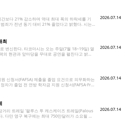
2026.07.14
간보다 21% 감소하며 역대 최대 폭의 하락세를 기
 범죄가 전년 동기 대비 21% 줄었다고 밝혔다. 시는
개최
2026.07.14
신한다. 타코마시는 오는 주말(7월 18~19일) 열
0개 주택의 현관과 앞마당을 무대로 공연을 펼친다고 밝혔
객들은 골목을 걸으며 원하는 공연을 자유롭게 선택해
2026.07.14
 신청서(FAFSA) 제출을 졸업 요건으로 의무화하는
가 졸업 전 연방 학자금 지원 신청서(FAFSA·Fre
·Washington Application for Student Financ
제
2026.07.14
 장거리 트레일 '팔루스 투 캐스케이즈 트레일(Palous
개방됐다. 다만 영구 복구에는 최대 750만달러가 소요될 것
록적인 폭우로 유실된 구간을 우회하는 임시 트레일을