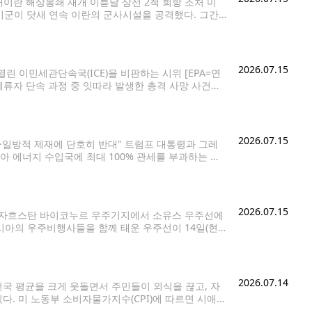
이란 해상봉쇄 재개 이튿날 상선 2척 회항 조처 미
 미군이 닷새 연속 이란의 군사시설을 공격했다. 그간
)이란 군사작전을 수행 중인
2026.07.15
린 이민세관단속국(ICE)을 비판하는 시위 [EPA=연
법체류자 단속 과정 중 잇따라 발생한 총격 사망 사건의
원들에게 차량 정지 단속을 대부분 중단하라는 지시를 내
2026.07.15
·일방적 제재에 단호히 반대" 트럼프 대통령과 그레
시아 에너지 수입국에 최대 100% 관세를 부과하는 대
과 가능성이 주목된다. 블룸버그, 로이터 등 외신은
2026.07.15
) 카자흐스탄 바이코누르 우주기지에서 소유스 우주선에
러시아의 우주비행사들을 함께 태운 우주선이 14일(현
러시아의 소유스 MS-29 우주선이 이날 오후 7시47분
2026.07.14
국 평균을 크게 웃돌면서 주민들이 외식을 끊고, 자
다. 미 노동부 소비자물가지수(CPI)에 따르면 시애틀
%)보다는 소폭 낮아졌지만 전국 평균인 3.5%를 크게