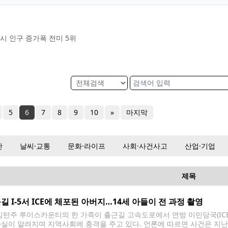
시 인구 증가폭 전미 5위
5
6
7
8
9
10
»
마지막
산
날씨·교통
문화·라이프
사회·사건사고
산업·기업
제목
길 I-5서 ICE에 체포된 아버지…14세 아들이 전 과정 촬영
턴주 루이스카운티의 한 가족이 출근길 고속도로에서 연방 이민당국(ICE)
사실이 알려지며 지역사회에 충격을 주고 있다. 언론에 따르면 사건은 지난 