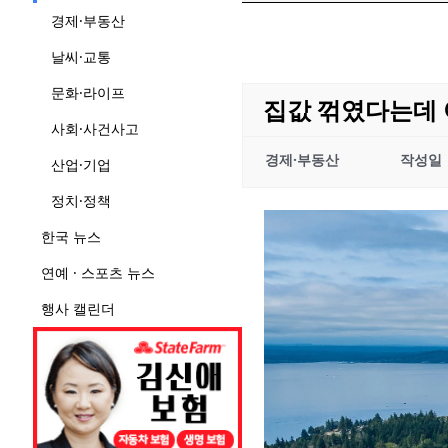
경제·부동산
날씨·교통
문화·라이프
집값 꺾였다는데 
사회·사건사고
경제·부동산
작성일
산업·기업
정치·정책
한국 뉴스
연예 · 스포츠 뉴스
행사 캘린더