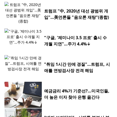
트럼프 "中, 2020년 대선 광범위 개
입"…美언론들 "음모론 재탕"(종합)
"구글, '제미나이 3.5 프로' 출시 수
개월 지연"…주가 4.4%↓
"취임 1시간 만에 경질"…트럼프, 시
애틀 연방검사장 전격 해임
예금금리 4%가 기준선?…미국인들,
더 높은 이자 찾아 은행 옮긴다