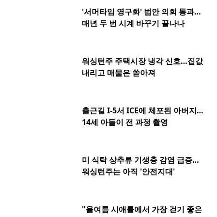
'서머타임 영구화' 법안 의회 통과…
매년 두 번 시계 바꾸기 끝나나
워싱턴주 주택시장 냉각 신호…집값
내리고 매물은 쏟아져
출근길 I-5서 ICE에 체포된 아버지…
14세 아들이 전 과정 촬영
미 식탁 상추류 기생충 감염 급증…
워싱턴주는 아직 '안전지대'
"올여름 시애틀에서 가장 걷기 좋은