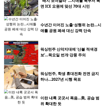
"배지 보여달라"…시애틀 북부서 복
면 ICE 요원에 맞선 70대 시민
수년간 이어진 노출·성행위 논란…시
애틀 공원 폐쇄 대신 강력 단속
워싱턴주 산악지대에 ‘산불 적색경
보’…목요일 번개·강풍 주의
워싱턴주, 학생 휴대전화 전면 금지
하나…2027년 시행 목표
이란 내륙 곳곳서 폭음…美, 공습 범
위 확대한 듯