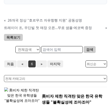
«
26개국 정상 "호르무즈 자유항행 지원" 공동성명
트레이더 조, 우딘빌 첫 매장 오픈…무료 샘플·에코백 증정
»
목록보기
검색
처음
«
6
»
마지막
美비자 제한 직격탄 맞은 한국 유학
생들 "불확실성에 조마조마"