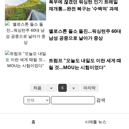
폭우에 끊겼던 워싱턴 인기 트레일
재개통…완전 복구는 '수백억' 과제
옐로스톤 들소 돌진…워싱턴주 60대
남성 공중으로 날아가 중상
트럼프 "오늘도 내일도 이란 세게 때
릴 것…MOU는 시험이었다"
처음
«
6
»
마지막
검색
홈
시애틀 뉴스