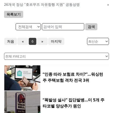
26개국 정상 "호르무즈 자유항행 지원" 공동성명
»
목록보기
검색
처음
«
6
»
마지막
“인종 따라 보험료 차이?”…워싱턴
주 주택보험 격차 전국 3위
“폭발성 설사” 집단발병…미 5개 주
타코벨 양상추가 원인