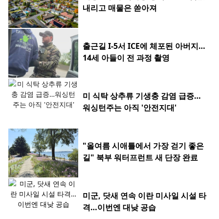
내리고 매물은 쏟아져
출근길 I-5서 ICE에 체포된 아버지…
14세 아들이 전 과정 촬영
미 식탁 상추류 기생충 감염 급증…
워싱턴주는 아직 '안전지대'
"올여름 시애틀에서 가장 걷기 좋은
길" 북부 워터프런트 새 단장 완료
미군, 닷새 연속 이란 미사일 시설 타
격…이번엔 대낮 공습