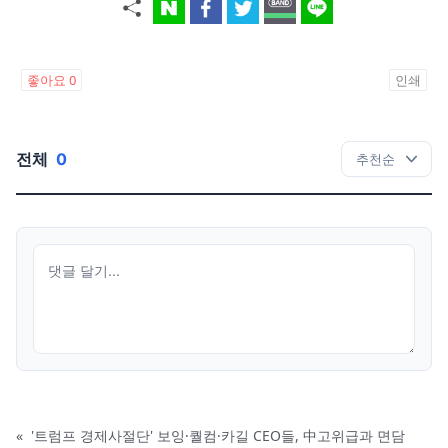
좋아요
0
인쇄
전체
0
«
'트럼프 경제사절단' 보잉·퀄컴·카길 CEO들, 中고위급과 면담