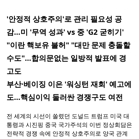
'안정적 상호주의'로 관리 필요성 공
감…미 '무역 성과' vs 중 'G2 굳히기'
"이란 핵보유 불허" "대만 문제 충돌할
수도"…합의문없는 일방적 발표에 경
고도
부산·베이징 이은 '워싱턴 재회' 예고에
도…핵심이익 둘러싼 경쟁구도 여전
전 세계의 시선이 쏠렸던 도널드 트럼프 미국 대
통령과 시진핑 중국 국가주석의 이번 정상회담은
전략적 경쟁 속에 안정적 상호주의로 양국 관계