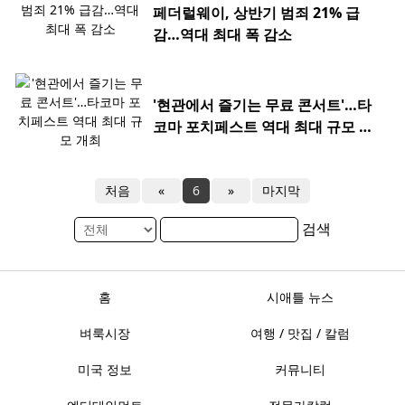
페더럴웨이, 상반기 범죄 21% 급
감…역대 최대 폭 감소
'현관에서 즐기는 무료 콘서트'…타
코마 포치페스트 역대 최대 규모 개
최
처음
«
6
»
마지막
검색
홈
시애틀 뉴스
벼룩시장
여행 / 맛집 / 칼럼
미국 정보
커뮤니티