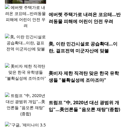
에버렛 주택가로 내려온 코요테…반
려동물 피해에 어린이 안전 우려
美, 이란 민간시설로 공습확대…이
란, 걸프전역 미군자산에 맞불
美비자 제한 직격탄 맞은 한국 유학
생들 "불확실성에 조마조마"
트럼프 "中, 2020년 대선 광범위 개
입"…美언론들 "음모론 재탕"(종합)