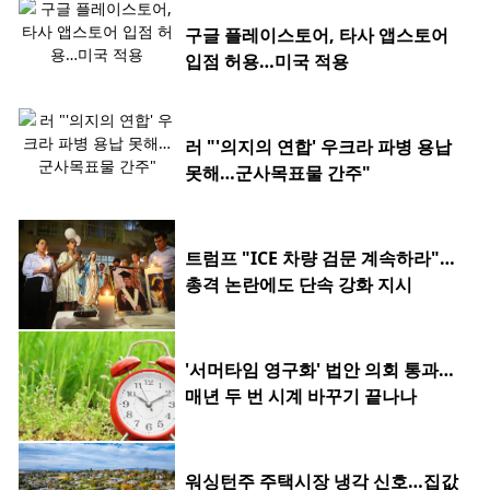
구글 플레이스토어, 타사 앱스토어
입점 허용…미국 적용
러 "'의지의 연합' 우크라 파병 용납
못해…군사목표물 간주"
트럼프 "ICE 차량 검문 계속하라"…
총격 논란에도 단속 강화 지시
'서머타임 영구화' 법안 의회 통과…
매년 두 번 시계 바꾸기 끝나나
워싱턴주 주택시장 냉각 신호…집값