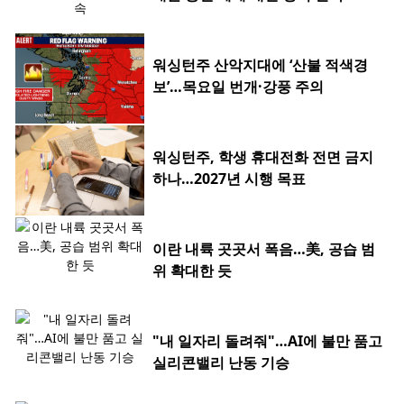
워싱턴주 산악지대에 ‘산불 적색경
보’…목요일 번개·강풍 주의
워싱턴주, 학생 휴대전화 전면 금지
하나…2027년 시행 목표
이란 내륙 곳곳서 폭음…美, 공습 범
위 확대한 듯
"내 일자리 돌려줘"…AI에 불만 품고
실리콘밸리 난동 기승