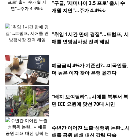
"구글, '제미나이 3.5 프로' 출시 수
개월 지연"…주가 4.4%↓
"취임 1시간 만에 경질"…트럼프, 시
애틀 연방검사장 전격 해임
예금금리 4%가 기준선?…미국인들,
더 높은 이자 찾아 은행 옮긴다
"배지 보여달라"…시애틀 북부서 복
면 ICE 요원에 맞선 70대 시민
수년간 이어진 노출·성행위 논란…시
애틀 공원 폐쇄 대신 강력 단속