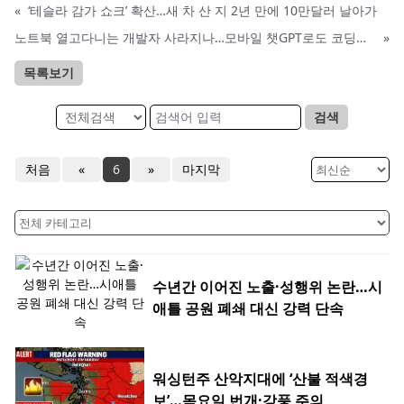
«
‘테슬라 감가 쇼크’ 확산…새 차 산 지 2년 만에 10만달러 날아가
노트북 열고다니는 개발자 사라지나…모바일 챗GPT로도 코딩한다
»
목록보기
검색
처음
«
6
»
마지막
수년간 이어진 노출·성행위 논란…시
애틀 공원 폐쇄 대신 강력 단속
워싱턴주 산악지대에 ‘산불 적색경
보’…목요일 번개·강풍 주의