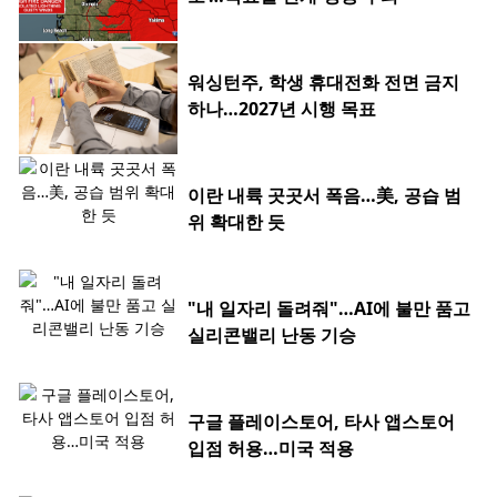
워싱턴주, 학생 휴대전화 전면 금지
하나…2027년 시행 목표
이란 내륙 곳곳서 폭음…美, 공습 범
위 확대한 듯
"내 일자리 돌려줘"…AI에 불만 품고
실리콘밸리 난동 기승
구글 플레이스토어, 타사 앱스토어
입점 허용…미국 적용