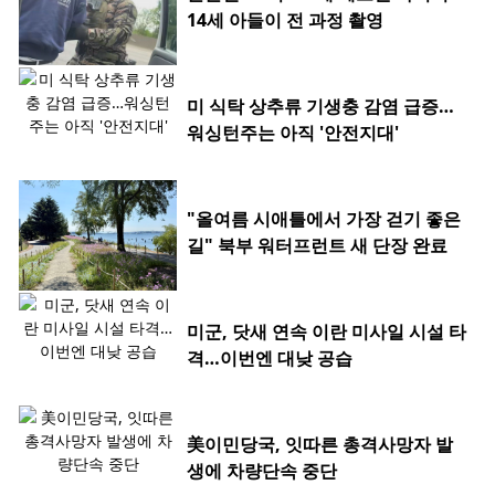
14세 아들이 전 과정 촬영
미 식탁 상추류 기생충 감염 급증…
워싱턴주는 아직 '안전지대'
"올여름 시애틀에서 가장 걷기 좋은
길" 북부 워터프런트 새 단장 완료
미군, 닷새 연속 이란 미사일 시설 타
격…이번엔 대낮 공습
美이민당국, 잇따른 총격사망자 발
생에 차량단속 중단