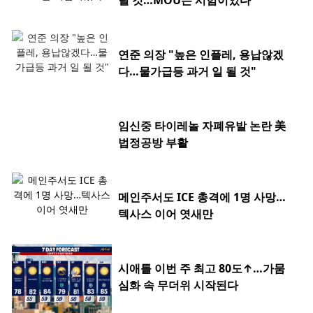
릴 것…MOU는 시험이었다"
연준 의장 "높은 인플레, 용납않겠
다…물가급등 과거 일 될 것"
임신중 타이레놀 자폐유발 논란 美
법정공방 부활
메인주서도 ICE 총격에 1명 사망…
텍사스 이어 엿새만
시애틀 이번 주 최고 80도↑…가뭄
심화 속 무더위 시작된다