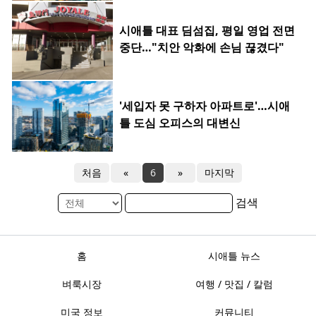
시애틀 대표 딤섬집, 평일 영업 전면
중단…"치안 악화에 손님 끊겼다"
'세입자 못 구하자 아파트로'…시애
틀 도심 오피스의 대변신
처음
«
6
»
마지막
검색
홈
시애틀 뉴스
벼룩시장
여행 / 맛집 / 칼럼
미국 정보
커뮤니티