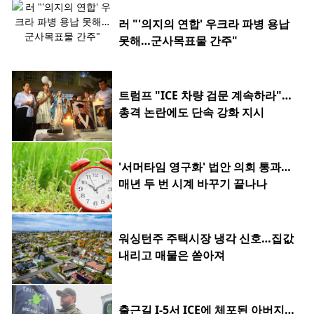
러 "'의지의 연합' 우크라 파병 용납
못해…군사목표물 간주"
트럼프 "ICE 차량 검문 계속하라"…
총격 논란에도 단속 강화 지시
'서머타임 영구화' 법안 의회 통과…
매년 두 번 시계 바꾸기 끝나나
워싱턴주 주택시장 냉각 신호…집값
내리고 매물은 쏟아져
출근길 I-5서 ICE에 체포된 아버지…