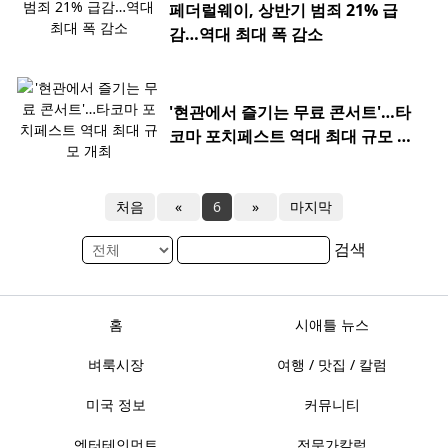
페더럴웨이, 상반기 범죄 21% 급
감…역대 최대 폭 감소
'현관에서 즐기는 무료 콘서트'…타
코마 포치페스트 역대 최대 규모 개
최
처음
«
6
»
마지막
검색
홈
시애틀 뉴스
벼룩시장
여행 / 맛집 / 칼럼
미국 정보
커뮤니티
엔터테인먼트
전문가칼럼