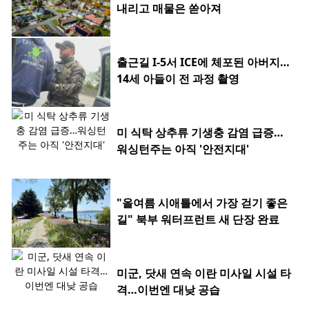
내리고 매물은 쏟아져
출근길 I-5서 ICE에 체포된 아버지…
14세 아들이 전 과정 촬영
미 식탁 상추류 기생충 감염 급증…
워싱턴주는 아직 '안전지대'
"올여름 시애틀에서 가장 걷기 좋은
길" 북부 워터프런트 새 단장 완료
미군, 닷새 연속 이란 미사일 시설 타
격…이번엔 대낮 공습