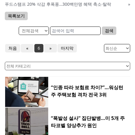
푸드스탬프 20% 삭감 후폭풍…300백만명 혜택 축소·탈락
»
목록보기
검색
처음
«
6
»
마지막
“인종 따라 보험료 차이?”…워싱턴
주 주택보험 격차 전국 3위
“폭발성 설사” 집단발병…미 5개 주
타코벨 양상추가 원인