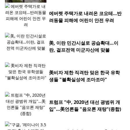
에버렛 주택가로 내려온 코요테…반
려동물 피해에 어린이 안전 우려
美, 이란 민간시설로 공습확대…이
란, 걸프전역 미군자산에 맞불
美비자 제한 직격탄 맞은 한국 유학
생들 "불확실성에 조마조마"
트럼프 "中, 2020년 대선 광범위 개
입"…美언론들 "음모론 재탕"(종합)