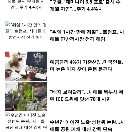
"구글, '제미나이 3.5 프로' 출시 수
개월 지연"…주가 4.4%↓
"취임 1시간 만에 경질"…트럼프, 시
애틀 연방검사장 전격 해임
예금금리 4%가 기준선?…미국인들,
더 높은 이자 찾아 은행 옮긴다
"배지 보여달라"…시애틀 북부서 복
면 ICE 요원에 맞선 70대 시민
수년간 이어진 노출·성행위 논란…시
애틀 공원 폐쇄 대신 강력 단속