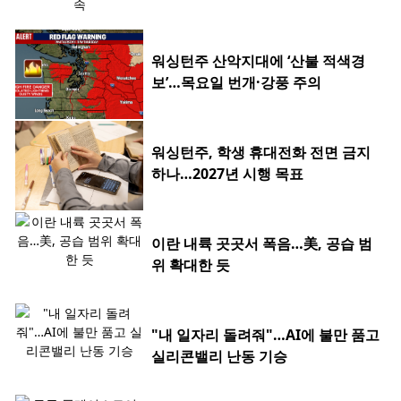
워싱턴주 산악지대에 ‘산불 적색경
보’…목요일 번개·강풍 주의
워싱턴주, 학생 휴대전화 전면 금지
하나…2027년 시행 목표
이란 내륙 곳곳서 폭음…美, 공습 범
위 확대한 듯
"내 일자리 돌려줘"…AI에 불만 품고
실리콘밸리 난동 기승