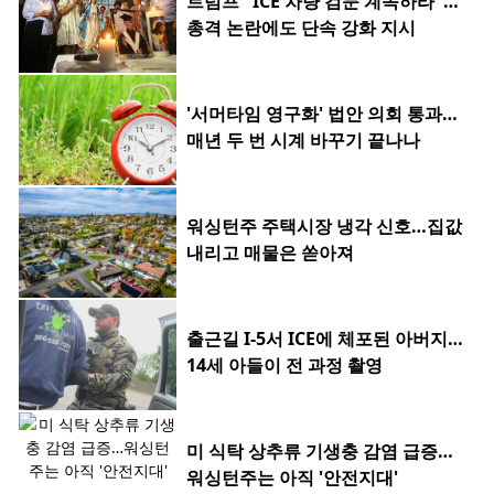
트럼프 "ICE 차량 검문 계속하라"…
총격 논란에도 단속 강화 지시
'서머타임 영구화' 법안 의회 통과…
매년 두 번 시계 바꾸기 끝나나
워싱턴주 주택시장 냉각 신호…집값
내리고 매물은 쏟아져
출근길 I-5서 ICE에 체포된 아버지…
14세 아들이 전 과정 촬영
미 식탁 상추류 기생충 감염 급증…
워싱턴주는 아직 '안전지대'