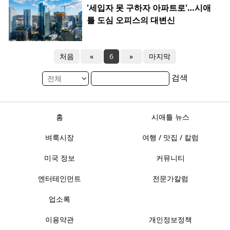
'세입자 못 구하자 아파트로'…시애
틀 도심 오피스의 대변신
처음
«
6
»
마지막
검색
홈
시애틀 뉴스
벼룩시장
여행 / 맛집 / 칼럼
미국 정보
커뮤니티
엔터테인먼트
전문가칼럼
업소록
이용약관
개인정보정책