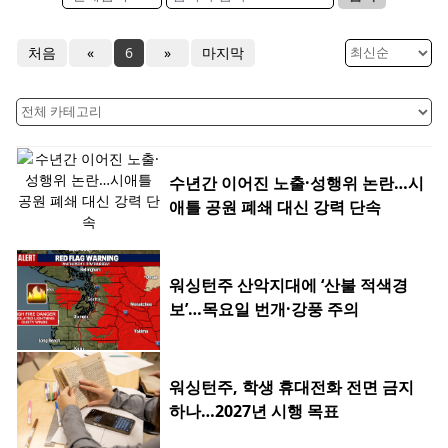
처음
«
6
»
마지막
수년간 이어진 노출·성행위 논란…시
애틀 공원 폐쇄 대신 강력 단속
워싱턴주 산악지대에 ‘산불 적색경
보’…목요일 번개·강풍 주의
워싱턴주, 학생 휴대전화 전면 금지
하나…2027년 시행 목표