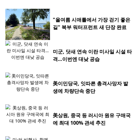
"올여름 시애틀에서 가장 걷기 좋은
길" 북부 워터프런트 새 단장 완료
미군, 닷새 연속 이란 미사일 시설 타
격…이번엔 대낮 공습
美이민당국, 잇따른 총격사망자 발
생에 차량단속 중단
美상원, 중국 등 러시아 원유 구매국
에 최대 100% 관세 추진