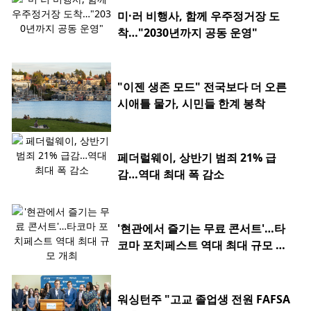
미·러 비행사, 함께 우주정거장 도
착…"2030년까지 공동 운영"
"이젠 생존 모드" 전국보다 더 오른
시애틀 물가, 시민들 한계 봉착
페더럴웨이, 상반기 범죄 21% 급
감…역대 최대 폭 감소
'현관에서 즐기는 무료 콘서트'…타
코마 포치페스트 역대 최대 규모 개
최
워싱턴주 "고교 졸업생 전원 FAFSA