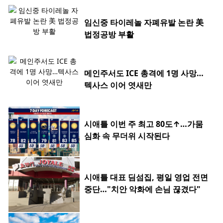
임신중 타이레놀 자폐유발 논란 美
법정공방 부활
메인주서도 ICE 총격에 1명 사망…
텍사스 이어 엿새만
시애틀 이번 주 최고 80도↑…가뭄
심화 속 무더위 시작된다
시애틀 대표 딤섬집, 평일 영업 전면
중단…"치안 악화에 손님 끊겼다"