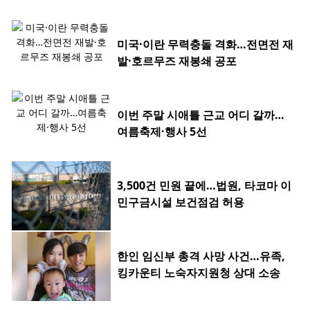
미국·이란 무력충돌 격화…전면전 재
발·호르무즈 재봉쇄 공포
이번 주말 시애틀 근교 어디 갈까…
여름축제·행사 5선
3,500건 민원 끝에…법원, 타코마 이
민구금시설 보건점검 허용
한인 임신부 총격 사망 사건…유족,
킹카운티 노숙자지원청 상대 소송