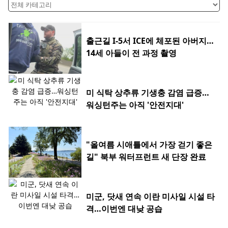
출근길 I-5서 ICE에 체포된 아버지…
14세 아들이 전 과정 촬영
미 식탁 상추류 기생충 감염 급증…
워싱턴주는 아직 '안전지대'
"올여름 시애틀에서 가장 걷기 좋은
길" 북부 워터프런트 새 단장 완료
미군, 닷새 연속 이란 미사일 시설 타
격…이번엔 대낮 공습