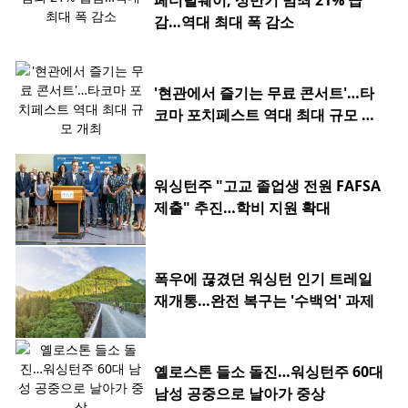
페더럴웨이, 상반기 범죄 21% 급
감…역대 최대 폭 감소
'현관에서 즐기는 무료 콘서트'…타
코마 포치페스트 역대 최대 규모 개
최
워싱턴주 "고교 졸업생 전원 FAFSA
제출" 추진…학비 지원 확대
폭우에 끊겼던 워싱턴 인기 트레일
재개통…완전 복구는 '수백억' 과제
옐로스톤 들소 돌진…워싱턴주 60대
남성 공중으로 날아가 중상