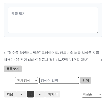
«
“영수증 확인해보세요” 트레이더조, 카드번호 노출 보상금 지급
벨뷰 I-405 전면 폐쇄+I-5 공사 겹친다…주말 ‘대혼잡 경보’
»
목록보기
검색
처음
«
6
»
마지막