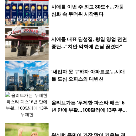
시애틀 이번 주 최고 80도↑…가뭄
심화 속 무더위 시작된다
시애틀 대표 딤섬집, 평일 영업 전면
중단…"치안 악화에 손님 끊겼다"
'세입자 못 구하자 아파트로'…시애
틀 도심 오피스의 대변신
올리브가든 '무제한 파스타 패스' 6
년 만에 부활…100달러에 13주 무제
한
워싱턴 주민이 가장 많이 키우는 견