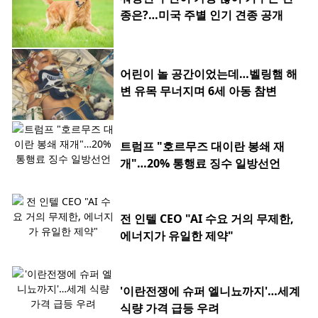
종은?…미국 주별 인기 견종 공개
어린이 놀 공간이었는데…벨링햄 해
변 유목 무너지며 6세 아동 참변
트럼프 "호르무즈 대이란 봉쇄 재
개"…20% 통행료 징수 일방선언
전 인텔 CEO "AI 수요 거의 무제한,
에너지가 유일한 제약"
'이란전쟁에 슈퍼 엘니뇨까지'…세계
식량 가격 급등 우려