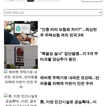
“인종 따라 보험료 차이?”…워싱턴
주 주택보험 격차 전국 3위
“폭발성 설사” 집단발병…미 5개 주
타코벨 양상추가 원인
에버렛 주택가로 내려온 코요테…반
려동물 피해에 어린이 안전 우려
美, 이란 민간시설로 공습확대…이