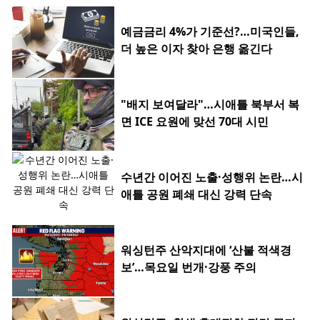
예금금리 4%가 기준선?…미국인들,
더 높은 이자 찾아 은행 옮긴다
"배지 보여달라"…시애틀 북부서 복
면 ICE 요원에 맞선 70대 시민
수년간 이어진 노출·성행위 논란…시
애틀 공원 폐쇄 대신 강력 단속
워싱턴주 산악지대에 ‘산불 적색경
보’…목요일 번개·강풍 주의