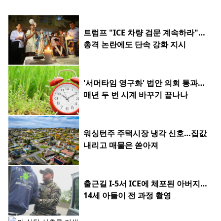
트럼프 "ICE 차량 검문 계속하라"…
총격 논란에도 단속 강화 지시
'서머타임 영구화' 법안 의회 통과…
매년 두 번 시계 바꾸기 끝나나
워싱턴주 주택시장 냉각 신호…집값
내리고 매물은 쏟아져
출근길 I-5서 ICE에 체포된 아버지…
14세 아들이 전 과정 촬영