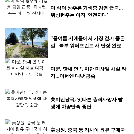
미 식탁 상추류 기생충 감염 급증…
워싱턴주는 아직 '안전지대'
"올여름 시애틀에서 가장 걷기 좋은
길" 북부 워터프런트 새 단장 완료
미군, 닷새 연속 이란 미사일 시설 타
격…이번엔 대낮 공습
美이민당국, 잇따른 총격사망자 발
생에 차량단속 중단
美상원, 중국 등 러시아 원유 구매국