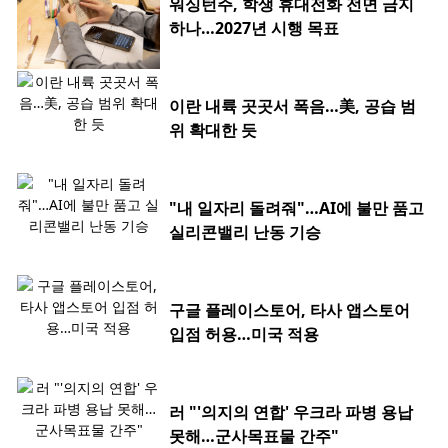
워싱턴주, 학생 휴대전화 전면 금지
하나…2027년 시행 목표
이란 내륙 곳곳서 폭음…美, 공습 범
위 확대한 듯
"내 일자리 돌려줘"…AI에 불만 품고
실리콘밸리 난동 기승
구글 플레이스토어, 타사 앱스토어
입점 허용…미국 적용
러 "'의지의 연합' 우크라 파병 용납
못해…군사목표물 간주"