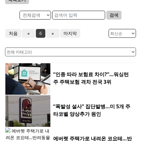
검색
처음
«
6
»
마지막
“인종 따라 보험료 차이?”…워싱턴
주 주택보험 격차 전국 3위
“폭발성 설사” 집단발병…미 5개 주
타코벨 양상추가 원인
에버렛 주택가로 내려온 코요테…반