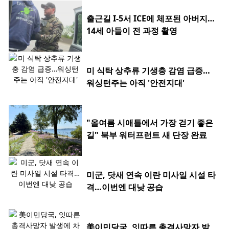
출근길 I-5서 ICE에 체포된 아버지…
14세 아들이 전 과정 촬영
미 식탁 상추류 기생충 감염 급증…
워싱턴주는 아직 '안전지대'
"올여름 시애틀에서 가장 걷기 좋은
길" 북부 워터프런트 새 단장 완료
미군, 닷새 연속 이란 미사일 시설 타
격…이번엔 대낮 공습
美이민당국, 잇따른 총격사망자 발