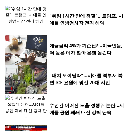
"취임 1시간 만에 경질"…트럼프, 시
애틀 연방검사장 전격 해임
예금금리 4%가 기준선?…미국인들,
더 높은 이자 찾아 은행 옮긴다
"배지 보여달라"…시애틀 북부서 복
면 ICE 요원에 맞선 70대 시민
수년간 이어진 노출·성행위 논란…시
애틀 공원 폐쇄 대신 강력 단속