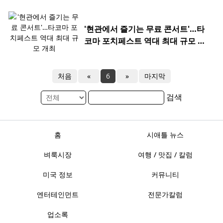
'현관에서 즐기는 무료 콘서트'…타
코마 포치페스트 역대 최대 규모 개
최
처음
«
6
»
마지막
검색
홈
시애틀 뉴스
벼룩시장
여행 / 맛집 / 칼럼
미국 정보
커뮤니티
엔터테인먼트
전문가칼럼
업소록