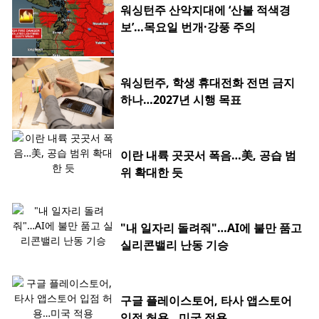
워싱턴주 산악지대에 ‘산불 적색경
보’…목요일 번개·강풍 주의
워싱턴주, 학생 휴대전화 전면 금지
하나…2027년 시행 목표
이란 내륙 곳곳서 폭음…美, 공습 범
위 확대한 듯
"내 일자리 돌려줘"…AI에 불만 품고
실리콘밸리 난동 기승
구글 플레이스토어, 타사 앱스토어
입점 허용…미국 적용