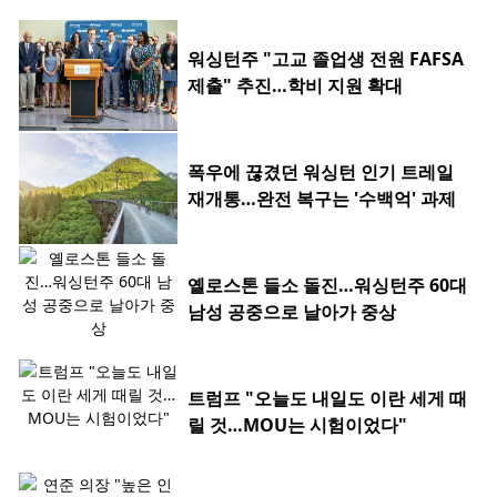
워싱턴주 "고교 졸업생 전원 FAFSA
제출" 추진…학비 지원 확대
폭우에 끊겼던 워싱턴 인기 트레일
재개통…완전 복구는 '수백억' 과제
옐로스톤 들소 돌진…워싱턴주 60대
남성 공중으로 날아가 중상
트럼프 "오늘도 내일도 이란 세게 때
릴 것…MOU는 시험이었다"