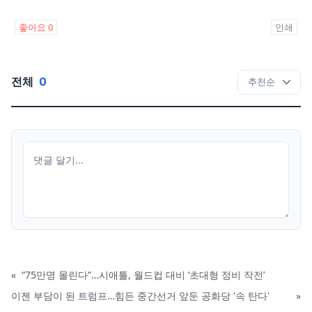
좋아요
0
인쇄
전체
0
«
“75만명 몰린다”…시애틀, 월드컵 대비 ‘초대형 정비 작전’
이젠 부담이 된 트럼프…힘든 중간선거 앞둔 공화당 '속 탄다'
»