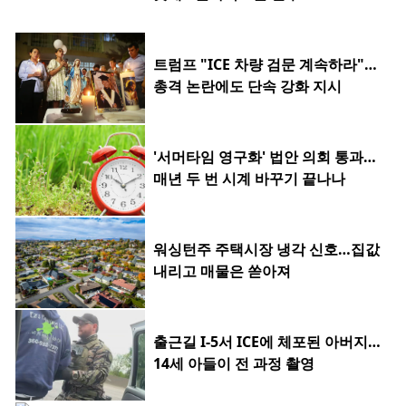
트럼프 "ICE 차량 검문 계속하라"…
총격 논란에도 단속 강화 지시
'서머타임 영구화' 법안 의회 통과…
매년 두 번 시계 바꾸기 끝나나
워싱턴주 주택시장 냉각 신호…집값
내리고 매물은 쏟아져
출근길 I-5서 ICE에 체포된 아버지…
14세 아들이 전 과정 촬영