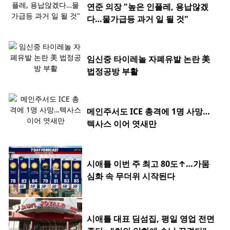
연준 의장 "높은 인플레, 용납않겠
다…물가급등 과거 일 될 것"
임신중 타이레놀 자폐유발 논란 美
법정공방 부활
메인주서도 ICE 총격에 1명 사망…
텍사스 이어 엿새만
시애틀 이번 주 최고 80도↑…가뭄
심화 속 무더위 시작된다
시애틀 대표 딤섬집, 평일 영업 전면