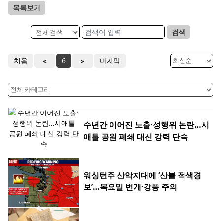
목록보기
검색
처음
«
6
»
마지막
수년간 이어진 노출·성행위 논란…시
애틀 공원 폐쇄 대신 강력 단속
워싱턴주 산악지대에 ‘산불 적색경
보’…목요일 번개·강풍 주의