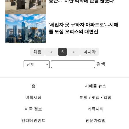
중단…"치안 악화에 손님 끊겼다"
'세입자 못 구하자 아파트로'…시애
틀 도심 오피스의 대변신
처음
«
6
»
마지막
검색
홈
시애틀 뉴스
벼룩시장
여행 / 맛집 / 칼럼
미국 정보
커뮤니티
엔터테인먼트
전문가칼럼