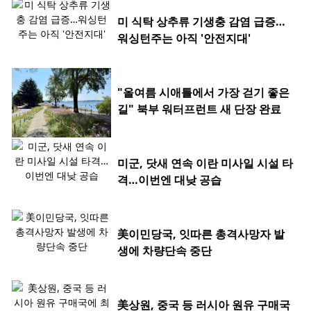
미 식탁 상추류 기생충 감염 급증…
워싱턴주는 아직 '안전지대'
"올여름 시애틀에서 가장 걷기 좋은
길" 북부 워터프런트 새 단장 완료
미군, 닷새 연속 이란 미사일 시설 타
격…이번엔 대낮 공습
美이민당국, 잇따른 총격사망자 발
생에 차량단속 중단
美상원, 중국 등 러시아 원유 구매국