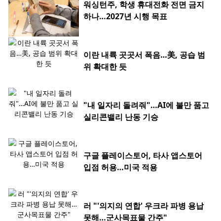
워싱턴주, 학생 휴대전화 전면 금지
하나…2027년 시행 목표
이란 내륙 곳곳서 폭음…美, 공습 범
위 확대한 듯
"내 일자리 돌려줘"…AI에 불만 품고
실리콘밸리 난동 기승
구글 플레이스토어, 타사 앱스토어
입점 허용…미국 적용
러 "'의지의 연합' 우크라 파병 용납
못해…군사목표물 간주"