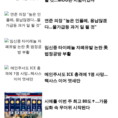
릴 것…MOU는 시험이었다"
연준 의장 "높은 인플레, 용납않겠
다…물가급등 과거 일 될 것"
임신중 타이레놀 자폐유발 논란 美
법정공방 부활
메인주서도 ICE 총격에 1명 사망…
텍사스 이어 엿새만
시애틀 이번 주 최고 80도↑…가뭄
심화 속 무더위 시작된다