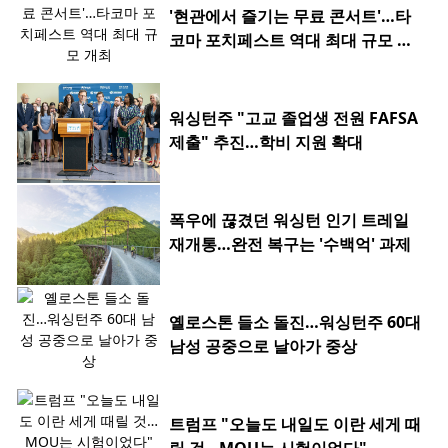
'현관에서 즐기는 무료 콘서트'…타
코마 포치페스트 역대 최대 규모 개
최
워싱턴주 "고교 졸업생 전원 FAFSA
제출" 추진…학비 지원 확대
폭우에 끊겼던 워싱턴 인기 트레일
재개통…완전 복구는 '수백억' 과제
옐로스톤 들소 돌진…워싱턴주 60대
남성 공중으로 날아가 중상
트럼프 "오늘도 내일도 이란 세게 때