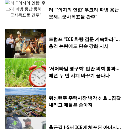
러 "'의지의 연합' 우크라 파병 용납
못해…군사목표물 간주"
트럼프 "ICE 차량 검문 계속하라"…
총격 논란에도 단속 강화 지시
'서머타임 영구화' 법안 의회 통과…
매년 두 번 시계 바꾸기 끝나나
워싱턴주 주택시장 냉각 신호…집값
내리고 매물은 쏟아져
출근길 I-5서 ICE에 체포된 아버지…