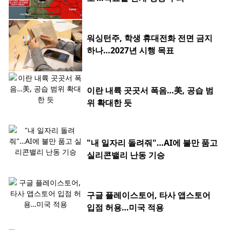
워싱턴주, 학생 휴대전화 전면 금지
하나…2027년 시행 목표
이란 내륙 곳곳서 폭음…美, 공습 범
위 확대한 듯
"내 일자리 돌려줘"…AI에 불만 품고
실리콘밸리 난동 기승
구글 플레이스토어, 타사 앱스토어
입점 허용…미국 적용