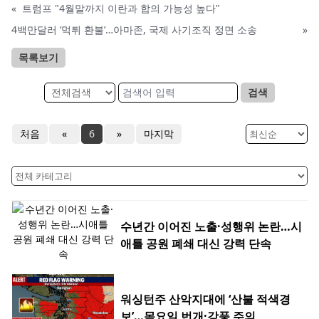
«
트럼프 "4월말까지 이란과 합의 가능성 높다"
4백만달러 ‘먹튀 환불’…아마존, 국제 사기조직 정면 소송
»
목록보기
검색
처음
«
6
»
마지막
수년간 이어진 노출·성행위 논란…시
애틀 공원 폐쇄 대신 강력 단속
워싱턴주 산악지대에 ‘산불 적색경
보’…목요일 번개·강풍 주의