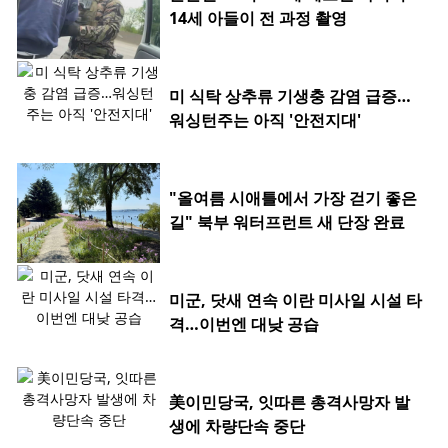
14세 아들이 전 과정 촬영
미 식탁 상추류 기생충 감염 급증…
워싱턴주는 아직 '안전지대'
"올여름 시애틀에서 가장 걷기 좋은
길" 북부 워터프런트 새 단장 완료
미군, 닷새 연속 이란 미사일 시설 타
격…이번엔 대낮 공습
美이민당국, 잇따른 총격사망자 발
생에 차량단속 중단