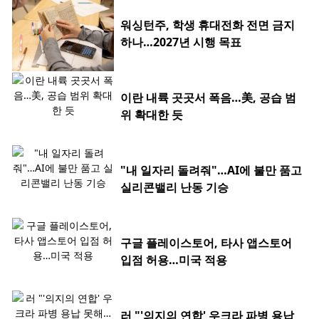
워싱턴주, 학생 휴대전화 전면 금지
하나…2027년 시행 목표
이란 내륙 곳곳서 폭음…美, 공습 범
위 확대한 듯
"내 일자리 돌려줘"…AI에 불만 품고
실리콘밸리 난동 기승
구글 플레이스토어, 타사 앱스토어
입점 허용…미국 적용
러 "'의지의 연합' 우크라 파병 용납