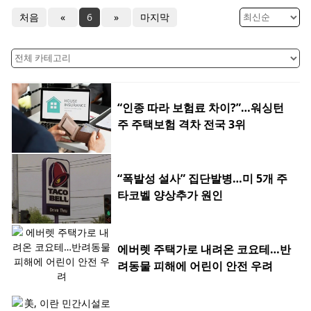
처음
«
6
»
마지막
“인종 따라 보험료 차이?”…워싱턴
주 주택보험 격차 전국 3위
“폭발성 설사” 집단발병…미 5개 주
타코벨 양상추가 원인
에버렛 주택가로 내려온 코요테…반
려동물 피해에 어린이 안전 우려