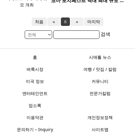
코마 포치페스트 역대 최대 규모 개
최
처음
«
6
»
마지막
검색
홈
시애틀 뉴스
벼룩시장
여행 / 맛집 / 칼럼
미국 정보
커뮤니티
엔터테인먼트
전문가칼럼
업소록
이용약관
개인정보정책
문의하기 – Inquiry
사이트맵