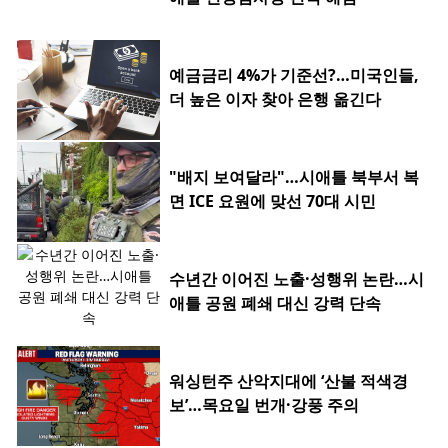
예금금리 4%가 기준선?…미국인들,
더 높은 이자 찾아 은행 옮긴다
"배지 보여달라"…시애틀 북부서 복
면 ICE 요원에 맞선 70대 시민
수년간 이어진 노출·성행위 논란…시
애틀 공원 폐쇄 대신 강력 단속
워싱턴주 산악지대에 ‘산불 적색경
보’…목요일 번개·강풍 주의