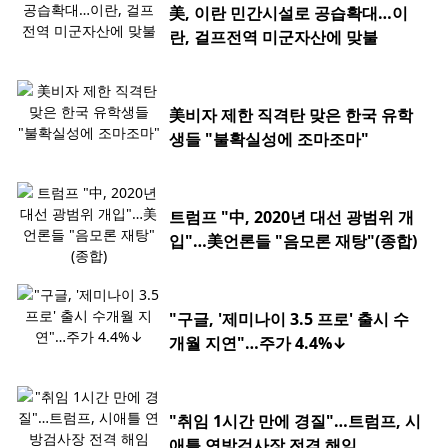
美, 이란 민간시설로 공습확대…이
란, 걸프전역 미군자산에 맞불
美비자 제한 직격탄 맞은 한국 유학
생들 "불확실성에 조마조마"
트럼프 "中, 2020년 대선 광범위 개
입"…美언론들 "음모론 재탕"(종합)
"구글, '제미나이 3.5 프로' 출시 수
개월 지연"…주가 4.4%↓
"취임 1시간 만에 경질"…트럼프, 시
애틀 연방검사장 전격 해임