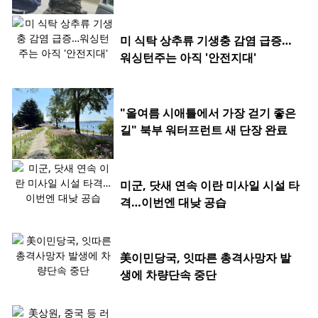
미 식탁 상추류 기생충 감염 급증…
워싱턴주는 아직 '안전지대'
"올여름 시애틀에서 가장 걷기 좋은
길" 북부 워터프런트 새 단장 완료
미군, 닷새 연속 이란 미사일 시설 타
격…이번엔 대낮 공습
美이민당국, 잇따른 총격사망자 발
생에 차량단속 중단